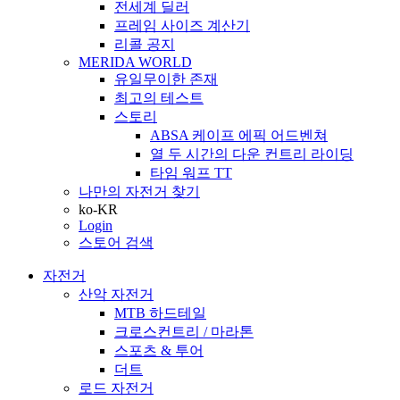
전세계 딜러
프레임 사이즈 계산기
리콜 공지
MERIDA WORLD
유일무이한 존재
최고의 테스트
스토리
ABSA 케이프 에픽 어드벤쳐
열 두 시간의 다운 컨트리 라이딩
타임 워프 TT
나만의 자전거 찾기
ko-KR
Login
스토어 검색
자전거
산악 자전거
MTB 하드테일
크로스컨트리 / 마라톤
스포츠 & 투어
더트
로드 자전거