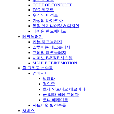
CODE OF CONDUCT
ESG 리포트
우리의 이정표
가상의 바이크 쇼
독일 엔지니어링 & 디자인
타이완 핸드메이드
테크놀러지
카본 테크놀러지
알루미늄 테크놀러지
프레임 테크놀러지
시마노 E-BIKE 시스템
MAHLE EBIKEMOTION
팀 그리고 선수들
앰베서더
박테라
정연준
호세 안토니오 에르미다
군-리타 달레 프레자
토니 페레이로
파트너쉽 & 선수들
서비스