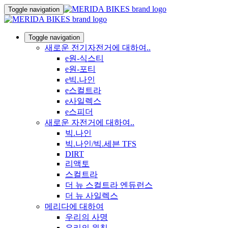
Toggle navigation
Toggle navigation
새로운 전기자전거에 대하여..
e원-식스티
e원-포티
e빅.나인
e스컬트라
e사일렉스
e스피더
새로운 자전거에 대하여..
빅.나인
빅.나인/빅.세븐 TFS
DIRT
리액토
스컬트라
더 뉴 스컬트라 엔듀런스
더 뉴 사일렉스
메리다에 대하여
우리의 사명
우리의 원칙