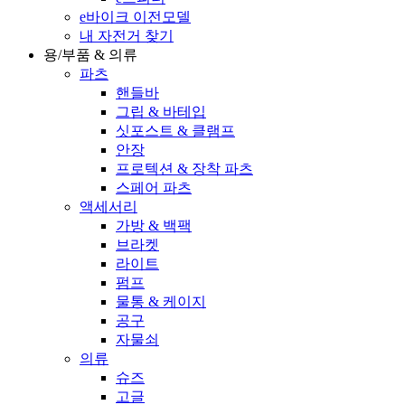
e바이크 이전모델
내 자전거 찾기
용/부품 & 의류
파츠
핸들바
그립 & 바테입
싯포스트 & 클램프
안장
프로텍션 & 장착 파츠
스페어 파츠
액세서리
가방 & 백팩
브라켓
라이트
펌프
물통 & 케이지
공구
자물쇠
의류
슈즈
고글