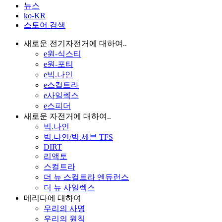
뉴스
ko-KR
스토어 검색
새로운 전기자전거에 대하여..
e원-식스티
e원-포티
e빅.나인
e스컬트라
e사일렉스
e스피더
새로운 자전거에 대하여..
빅.나인
빅.나인/빅.세븐 TFS
DIRT
리액토
스컬트라
더 뉴 스컬트라 엔듀런스
더 뉴 사일렉스
메리다에 대하여
우리의 사명
우리의 원칙