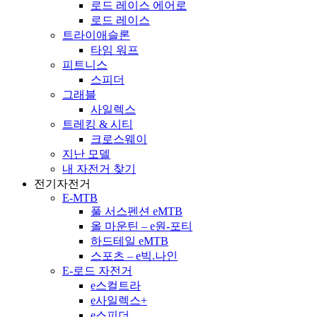
로드 레이스 에어로
로드 레이스
트라이애슬론
타임 워프
피트니스
스피더
그래블
사일렉스
트레킹 & 시티
크로스웨이
지난 모델
내 자전거 찾기
전기자전거
E-MTB
풀 서스펜션 eMTB
올 마운틴 – e원-포티
하드테일 eMTB
스포츠 – e빅.나인
E-로드 자전거
e스컬트라
e사일렉스+
e스피더