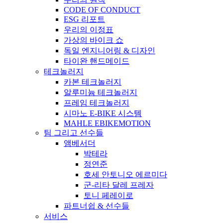
CODE OF CONDUCT
ESG 리포트
우리의 이정표
가상의 바이크 쇼
독일 엔지니어링 & 디자인
타이완 핸드메이드
테크놀러지
카본 테크놀러지
알루미늄 테크놀러지
프레임 테크놀러지
시마노 E-BIKE 시스템
MAHLE EBIKEMOTION
팀 그리고 선수들
앰베서더
박테라
정연준
호세 안토니오 에르미다
군-리타 달레 프레자
토니 페레이로
파트너쉽 & 선수들
서비스