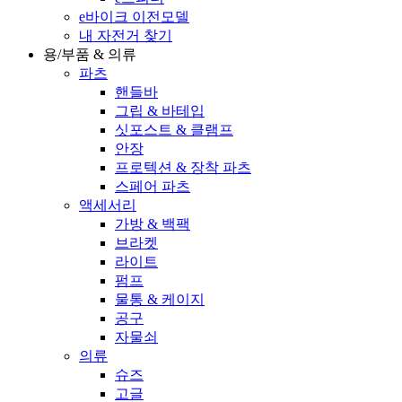
e바이크 이전모델
내 자전거 찾기
용/부품 & 의류
파츠
핸들바
그립 & 바테입
싯포스트 & 클램프
안장
프로텍션 & 장착 파츠
스페어 파츠
액세서리
가방 & 백팩
브라켓
라이트
펌프
물통 & 케이지
공구
자물쇠
의류
슈즈
고글