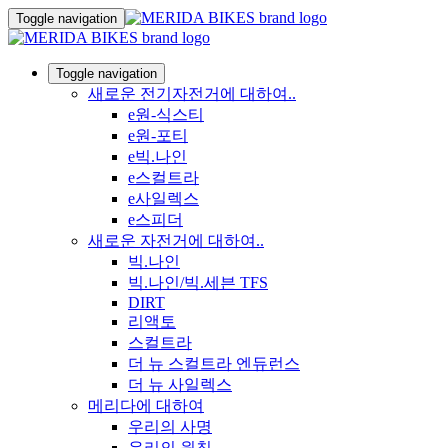
Toggle navigation
Toggle navigation
새로운 전기자전거에 대하여..
e원-식스티
e원-포티
e빅.나인
e스컬트라
e사일렉스
e스피더
새로운 자전거에 대하여..
빅.나인
빅.나인/빅.세븐 TFS
DIRT
리액토
스컬트라
더 뉴 스컬트라 엔듀런스
더 뉴 사일렉스
메리다에 대하여
우리의 사명
우리의 원칙