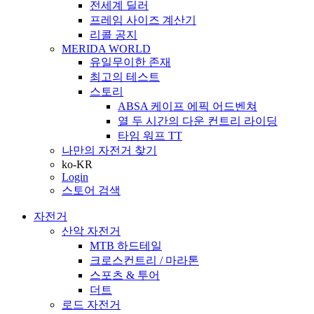
전세계 딜러
프레임 사이즈 계산기
리콜 공지
MERIDA WORLD
유일무이한 존재
최고의 테스트
스토리
ABSA 케이프 에픽 어드벤쳐
열 두 시간의 다운 컨트리 라이딩
타임 워프 TT
나만의 자전거 찾기
ko-KR
Login
스토어 검색
자전거
산악 자전거
MTB 하드테일
크로스컨트리 / 마라톤
스포츠 & 투어
더트
로드 자전거