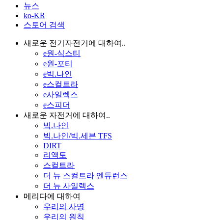
뉴스
ko-KR
스토어 검색
새로운 전기자전거에 대하여..
e원-식스티
e원-포티
e빅.나인
e스컬트라
e사일렉스
e스피더
새로운 자전거에 대하여..
빅.나인
빅.나인/빅.세븐 TFS
DIRT
리액토
스컬트라
더 뉴 스컬트라 엔듀런스
더 뉴 사일렉스
메리다에 대하여
우리의 사명
우리의 원칙