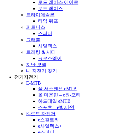
로드 레이스 에어로
로드 레이스
트라이애슬론
타임 워프
피트니스
스피더
그래블
사일렉스
트레킹 & 시티
크로스웨이
지난 모델
내 자전거 찾기
전기자전거
E-MTB
풀 서스펜션 eMTB
올 마운틴 – e원-포티
하드테일 eMTB
스포츠 – e빅.나인
E-로드 자전거
e스컬트라
e사일렉스+
e스피더