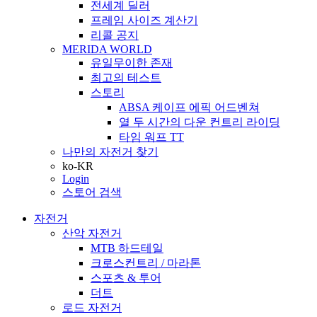
전세계 딜러
프레임 사이즈 계산기
리콜 공지
MERIDA WORLD
유일무이한 존재
최고의 테스트
스토리
ABSA 케이프 에픽 어드벤쳐
열 두 시간의 다운 컨트리 라이딩
타임 워프 TT
나만의 자전거 찾기
ko-KR
Login
스토어 검색
자전거
산악 자전거
MTB 하드테일
크로스컨트리 / 마라톤
스포츠 & 투어
더트
로드 자전거