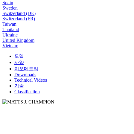
Spain
Sweden
Switzerland (DE)
Switzerland (FR)
Taiwan
Thailand
Ukraine
United Kingdom
Vietnam
모델
사양
지오메트리
Downloads
Technical Videos
기술
Classification