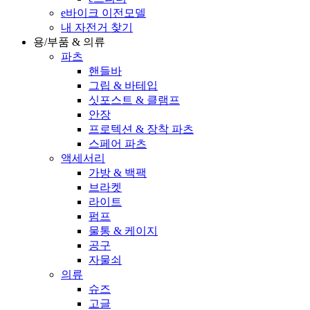
e바이크 이전모델
내 자전거 찾기
용/부품 & 의류
파츠
핸들바
그립 & 바테입
싯포스트 & 클램프
안장
프로텍션 & 장착 파츠
스페어 파츠
액세서리
가방 & 백팩
브라켓
라이트
펌프
물통 & 케이지
공구
자물쇠
의류
슈즈
고글