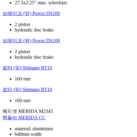
27.5x2.25" max. wheelsize
브레이크 (앞)
Power DS100
2 piston
hydraulic disc brake
브레이크 (뒤)
Power DS100
2 piston
hydraulic disc brake
로터 (앞)
Shimano RT10
160 mm
로터 (뒤)
Shimano RT10
160 mm
헤드셋
MERIDA M2345
핸들바
MERIDA CC
material: aluminium
640mm width