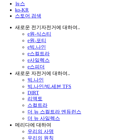
뉴스
ko-KR
스토어 검색
새로운 전기자전거에 대하여..
e원-식스티
e원-포티
e빅.나인
e스컬트라
e사일렉스
e스피더
새로운 자전거에 대하여..
빅.나인
빅.나인/빅.세븐 TFS
DIRT
리액토
스컬트라
더 뉴 스컬트라 엔듀런스
더 뉴 사일렉스
메리다에 대하여
우리의 사명
우리의 원칙