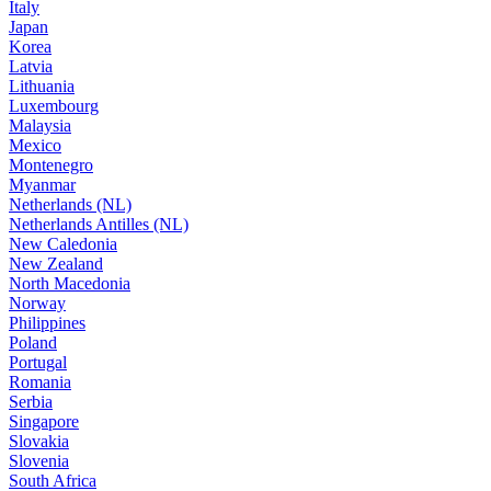
Italy
Japan
Korea
Latvia
Lithuania
Luxembourg
Malaysia
Mexico
Montenegro
Myanmar
Netherlands (NL)
Netherlands Antilles (NL)
New Caledonia
New Zealand
North Macedonia
Norway
Philippines
Poland
Portugal
Romania
Serbia
Singapore
Slovakia
Slovenia
South Africa