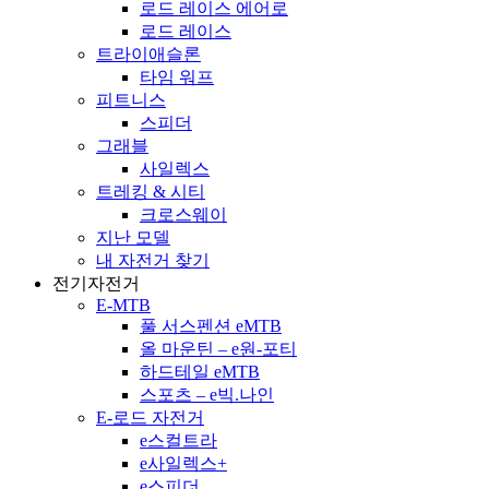
로드 레이스 에어로
로드 레이스
트라이애슬론
타임 워프
피트니스
스피더
그래블
사일렉스
트레킹 & 시티
크로스웨이
지난 모델
내 자전거 찾기
전기자전거
E-MTB
풀 서스펜션 eMTB
올 마운틴 – e원-포티
하드테일 eMTB
스포츠 – e빅.나인
E-로드 자전거
e스컬트라
e사일렉스+
e스피더