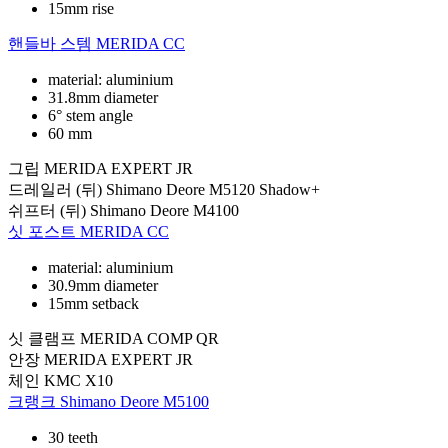
15mm rise
핸들바 스템
MERIDA CC
material: aluminium
31.8mm diameter
6° stem angle
60 mm
그립
MERIDA EXPERT JR
드레일러 (뒤)
Shimano Deore M5120 Shadow+
쉬프터 (뒤)
Shimano Deore M4100
싯 포스트
MERIDA CC
material: aluminium
30.9mm diameter
15mm setback
싯 클램프
MERIDA COMP QR
안장
MERIDA EXPERT JR
체인
KMC X10
크랭크
Shimano Deore M5100
30 teeth