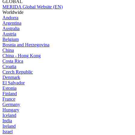
GLOBAL
MERIDA Global Website (EN)
Worldwide
Andorra
Argentina
Australia
Austria
Belgium
Bosnia and Herzegovina
China
China - Hong Kong
Costa Rica
Croatia
Czech Republic
Denmark
El Salvador
Estonia
Finland
France
Germany
Hungary
Iceland
India
Ireland
Israel