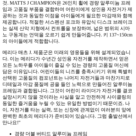
것. MATTS J CHAMPION은 26인치 휠에 경량 알루미늄 프레
임과 고품질 부품을 결합하여 어린이에게 성인용 자전거가 제
공하는 것과 동일한 이점을 아이들에게 필요한 마감재와 함께
제공합니다. 적절한 서스펜션 포크와 유압식 디스크 브레이크
는 실제 산악 지형에서 컨트롤을 보장하며, 넓은 범위의 시마
노 구동계는 언덕을 오르기 쉽게 만들어줍니다. 키 137~150cm
의 아이들에게 적합합니다.
메리다 매츠 J. 제품군은 미래의 영웅들을 위해 설계되었습니
다. 이는 메리다가 수년간 성인용 자전거를 제작하면서 얻은
모든 노하우를 아이들이 즐길 수 있는 경량의 고품질 머신에
담은 이유입니다. 어린이들의 니즈를 충족시키기 위해 특별히
선택된 고품질의 컴포넌트는 나머지 자전거들과 마찬가지로
디테일과 마감 품질에 공을 들인 노력으로 만들어진 알루미늄
프레임과 결합됩니다. 그것이 어린이 라이더가 자전거를 결코
실망시키지 않을 것이라는 사실을 알고 안전하게 사이클링의
동일한 즐거움을 누릴 수 있는 유일한 방법이기 때문이죠. 나
이, 자전거를 타는 실력, 또는 신장에 관계없이 여러분의 앞에
완벽한 최초의 메리다가 준비되어 있습니다. 그럼 출발선에서
만나요!"
경량 더블 버티드 알루미늄 프레임