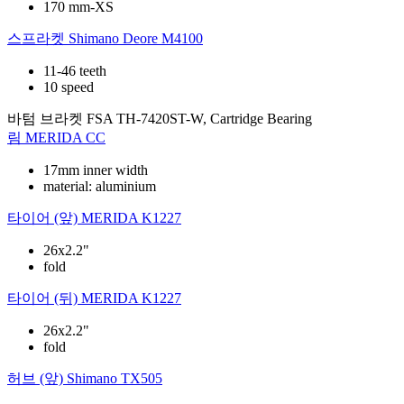
170 mm-XS
스프라켓
Shimano Deore M4100
11-46 teeth
10 speed
바텀 브라켓
FSA TH-7420ST-W, Cartridge Bearing
림
MERIDA CC
17mm inner width
material: aluminium
타이어 (앞)
MERIDA K1227
26x2.2"
fold
타이어 (뒤)
MERIDA K1227
26x2.2"
fold
허브 (앞)
Shimano TX505