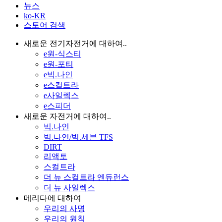
뉴스
ko-KR
스토어 검색
새로운 전기자전거에 대하여..
e원-식스티
e원-포티
e빅.나인
e스컬트라
e사일렉스
e스피더
새로운 자전거에 대하여..
빅.나인
빅.나인/빅.세븐 TFS
DIRT
리액토
스컬트라
더 뉴 스컬트라 엔듀런스
더 뉴 사일렉스
메리다에 대하여
우리의 사명
우리의 원칙