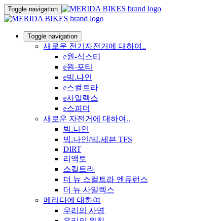
Toggle navigation
Toggle navigation
새로운 전기자전거에 대하여..
e원-식스티
e원-포티
e빅.나인
e스컬트라
e사일렉스
e스피더
새로운 자전거에 대하여..
빅.나인
빅.나인/빅.세븐 TFS
DIRT
리액토
스컬트라
더 뉴 스컬트라 엔듀런스
더 뉴 사일렉스
메리다에 대하여
우리의 사명
우리의 원칙