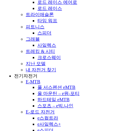
로드 레이스 에어로
로드 레이스
트라이애슬론
타임 워프
피트니스
스피더
그래블
사일렉스
트레킹 & 시티
크로스웨이
지난 모델
내 자전거 찾기
전기자전거
E-MTB
풀 서스펜션 eMTB
올 마운틴 – e원-포티
하드테일 eMTB
스포츠 – e빅.나인
E-로드 자전거
e스컬트라
e사일렉스+
e스피더