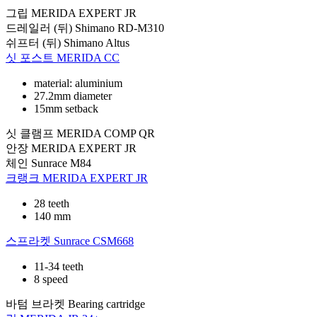
그립
MERIDA EXPERT JR
드레일러 (뒤)
Shimano RD-M310
쉬프터 (뒤)
Shimano Altus
싯 포스트
MERIDA CC
material: aluminium
27.2mm diameter
15mm setback
싯 클램프
MERIDA COMP QR
안장
MERIDA EXPERT JR
체인
Sunrace M84
크랭크
MERIDA EXPERT JR
28 teeth
140 mm
스프라켓
Sunrace CSM668
11-34 teeth
8 speed
바텀 브라켓
Bearing cartridge