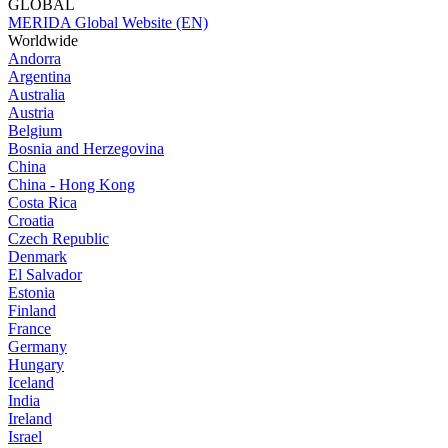
GLOBAL
MERIDA Global Website (EN)
Worldwide
Andorra
Argentina
Australia
Austria
Belgium
Bosnia and Herzegovina
China
China - Hong Kong
Costa Rica
Croatia
Czech Republic
Denmark
El Salvador
Estonia
Finland
France
Germany
Hungary
Iceland
India
Ireland
Israel