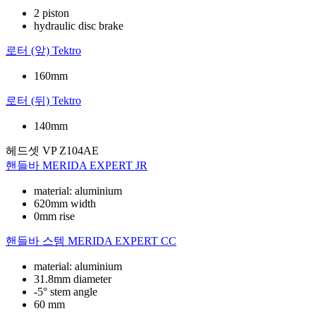
2 piston
hydraulic disc brake
로터 (앞)
Tektro
160mm
로터 (뒤)
Tektro
140mm
헤드셋
VP Z104AE
핸들바
MERIDA EXPERT JR
material: aluminium
620mm width
0mm rise
핸들바 스템
MERIDA EXPERT CC
material: aluminium
31.8mm diameter
-5° stem angle
60 mm