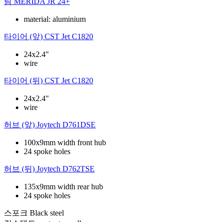
림
MERIDA JR 24+
material: aluminium
타이어 (앞)
CST Jet C1820
24x2.4"
wire
타이어 (뒤)
CST Jet C1820
24x2.4"
wire
허브 (앞)
Joytech D761DSE
100x9mm width front hub
24 spoke holes
허브 (뒤)
Joytech D762TSE
135x9mm width rear hub
24 spoke holes
스포크
Black steel