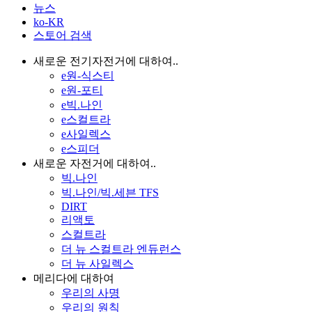
뉴스
ko-KR
스토어 검색
새로운 전기자전거에 대하여..
e원-식스티
e원-포티
e빅.나인
e스컬트라
e사일렉스
e스피더
새로운 자전거에 대하여..
빅.나인
빅.나인/빅.세븐 TFS
DIRT
리액토
스컬트라
더 뉴 스컬트라 엔듀런스
더 뉴 사일렉스
메리다에 대하여
우리의 사명
우리의 원칙