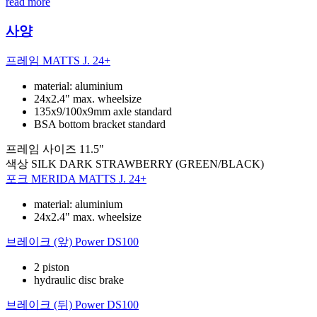
read more
사양
프레임
MATTS J. 24+
material: aluminium
24x2.4" max. wheelsize
135x9/100x9mm axle standard
BSA bottom bracket standard
프레임 사이즈
11.5"
색상
SILK DARK STRAWBERRY (GREEN/BLACK)
포크
MERIDA MATTS J. 24+
material: aluminium
24x2.4" max. wheelsize
브레이크 (앞)
Power DS100
2 piston
hydraulic disc brake
브레이크 (뒤)
Power DS100