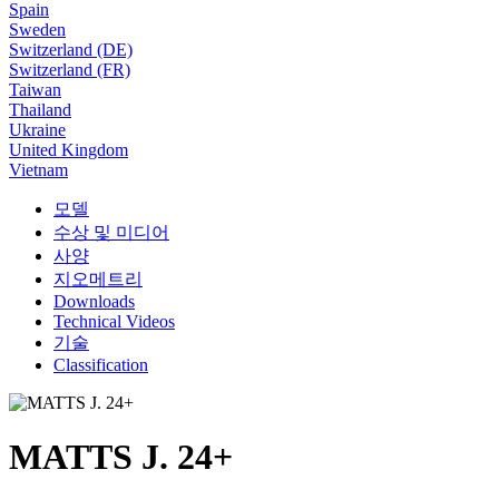
Spain
Sweden
Switzerland (DE)
Switzerland (FR)
Taiwan
Thailand
Ukraine
United Kingdom
Vietnam
모델
수상 및 미디어
사양
지오메트리
Downloads
Technical Videos
기술
Classification
MATTS J. 24+