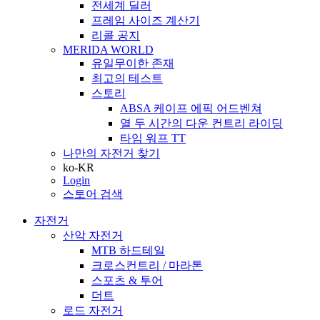
전세계 딜러
프레임 사이즈 계산기
리콜 공지
MERIDA WORLD
유일무이한 존재
최고의 테스트
스토리
ABSA 케이프 에픽 어드벤쳐
열 두 시간의 다운 컨트리 라이딩
타임 워프 TT
나만의 자전거 찾기
ko-KR
Login
스토어 검색
자전거
산악 자전거
MTB 하드테일
크로스컨트리 / 마라톤
스포츠 & 투어
더트
로드 자전거