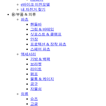
e바이크 이전모델
내 자전거 찾기
용/부품 & 의류
파츠
핸들바
그립 & 바테입
싯포스트 & 클램프
안장
프로텍션 & 장착 파츠
스페어 파츠
액세서리
가방 & 백팩
브라켓
라이트
펌프
물통 & 케이지
공구
자물쇠
의류
슈즈
고글