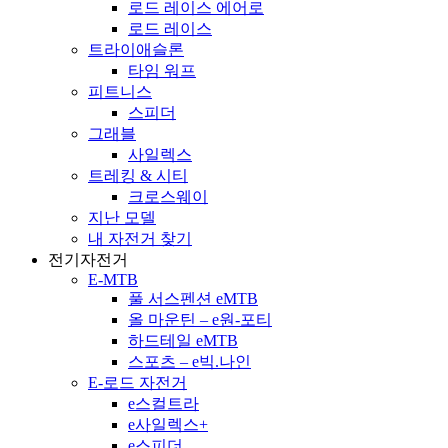
로드 레이스 에어로
로드 레이스
트라이애슬론
타임 워프
피트니스
스피더
그래블
사일렉스
트레킹 & 시티
크로스웨이
지난 모델
내 자전거 찾기
전기자전거
E-MTB
풀 서스펜션 eMTB
올 마운틴 – e원-포티
하드테일 eMTB
스포츠 – e빅.나인
E-로드 자전거
e스컬트라
e사일렉스+
e스피더