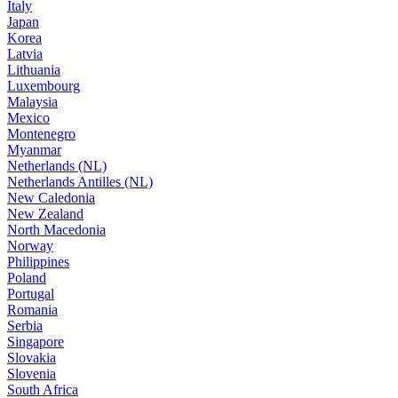
Italy
Japan
Korea
Latvia
Lithuania
Luxembourg
Malaysia
Mexico
Montenegro
Myanmar
Netherlands (NL)
Netherlands Antilles (NL)
New Caledonia
New Zealand
North Macedonia
Norway
Philippines
Poland
Portugal
Romania
Serbia
Singapore
Slovakia
Slovenia
South Africa