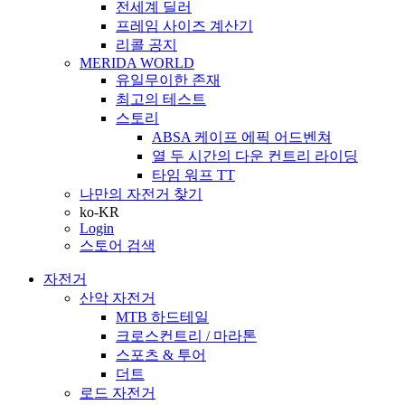
전세계 딜러
프레임 사이즈 계산기
리콜 공지
MERIDA WORLD
유일무이한 존재
최고의 테스트
스토리
ABSA 케이프 에픽 어드벤쳐
열 두 시간의 다운 컨트리 라이딩
타임 워프 TT
나만의 자전거 찾기
ko-KR
Login
스토어 검색
자전거
산악 자전거
MTB 하드테일
크로스컨트리 / 마라톤
스포츠 & 투어
더트
로드 자전거