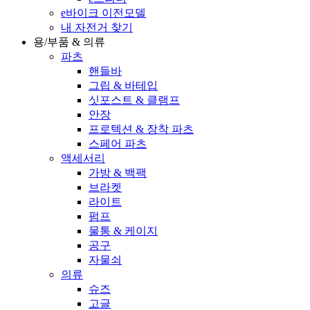
e바이크 이전모델
내 자전거 찾기
용/부품 & 의류
파츠
핸들바
그립 & 바테입
싯포스트 & 클램프
안장
프로텍션 & 장착 파츠
스페어 파츠
액세서리
가방 & 백팩
브라켓
라이트
펌프
물통 & 케이지
공구
자물쇠
의류
슈즈
고글