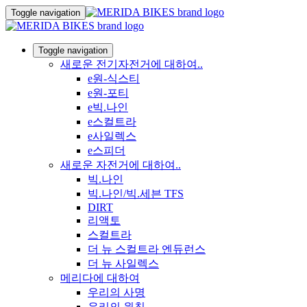
Toggle navigation
Toggle navigation
새로운 전기자전거에 대하여..
e원-식스티
e원-포티
e빅.나인
e스컬트라
e사일렉스
e스피더
새로운 자전거에 대하여..
빅.나인
빅.나인/빅.세븐 TFS
DIRT
리액토
스컬트라
더 뉴 스컬트라 엔듀런스
더 뉴 사일렉스
메리다에 대하여
우리의 사명
우리의 원칙