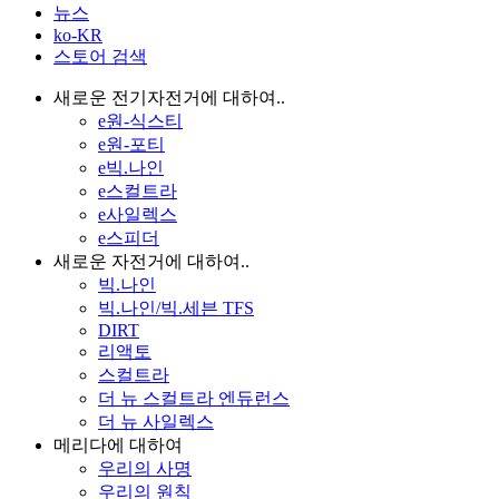
뉴스
ko-KR
스토어 검색
새로운 전기자전거에 대하여..
e원-식스티
e원-포티
e빅.나인
e스컬트라
e사일렉스
e스피더
새로운 자전거에 대하여..
빅.나인
빅.나인/빅.세븐 TFS
DIRT
리액토
스컬트라
더 뉴 스컬트라 엔듀런스
더 뉴 사일렉스
메리다에 대하여
우리의 사명
우리의 원칙