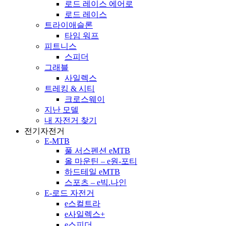
로드 레이스 에어로
로드 레이스
트라이애슬론
타임 워프
피트니스
스피더
그래블
사일렉스
트레킹 & 시티
크로스웨이
지난 모델
내 자전거 찾기
전기자전거
E-MTB
풀 서스펜션 eMTB
올 마운틴 – e원-포티
하드테일 eMTB
스포츠 – e빅.나인
E-로드 자전거
e스컬트라
e사일렉스+
e스피더