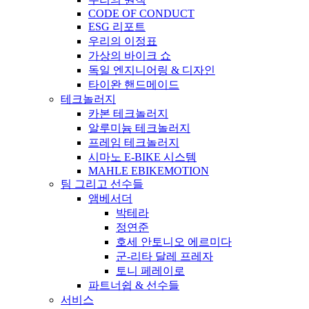
CODE OF CONDUCT
ESG 리포트
우리의 이정표
가상의 바이크 쇼
독일 엔지니어링 & 디자인
타이완 핸드메이드
테크놀러지
카본 테크놀러지
알루미늄 테크놀러지
프레임 테크놀러지
시마노 E-BIKE 시스템
MAHLE EBIKEMOTION
팀 그리고 선수들
앰베서더
박테라
정연준
호세 안토니오 에르미다
군-리타 달레 프레자
토니 페레이로
파트너쉽 & 선수들
서비스