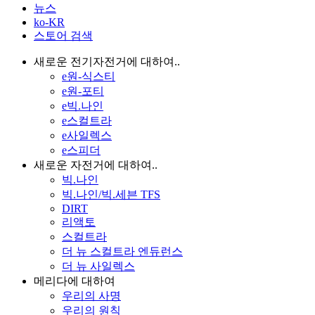
뉴스
ko-KR
스토어 검색
새로운 전기자전거에 대하여..
e원-식스티
e원-포티
e빅.나인
e스컬트라
e사일렉스
e스피더
새로운 자전거에 대하여..
빅.나인
빅.나인/빅.세븐 TFS
DIRT
리액토
스컬트라
더 뉴 스컬트라 엔듀런스
더 뉴 사일렉스
메리다에 대하여
우리의 사명
우리의 원칙