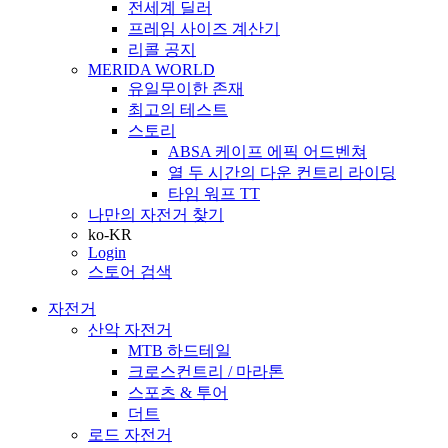
전세계 딜러
프레임 사이즈 계산기
리콜 공지
MERIDA WORLD
유일무이한 존재
최고의 테스트
스토리
ABSA 케이프 에픽 어드벤쳐
열 두 시간의 다운 컨트리 라이딩
타임 워프 TT
나만의 자전거 찾기
ko-KR
Login
스토어 검색
자전거
산악 자전거
MTB 하드테일
크로스컨트리 / 마라톤
스포츠 & 투어
더트
로드 자전거