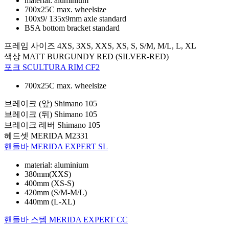
material: aluminium
700x25C max. wheelsize
100x9/ 135x9mm axle standard
BSA bottom bracket standard
프레임 사이즈
4XS, 3XS, XXS, XS, S, S/M, M/L, L, XL
색상
MATT BURGUNDY RED (SILVER-RED)
포크
SCULTURA RIM CF2
700x25C max. wheelsize
브레이크 (앞)
Shimano 105
브레이크 (뒤)
Shimano 105
브레이크 레버
Shimano 105
헤드셋
MERIDA M2331
핸들바
MERIDA EXPERT SL
material: aluminium
380mm(XXS)
400mm (XS-S)
420mm (S/M-M/L)
440mm (L-XL)
핸들바 스템
MERIDA EXPERT CC