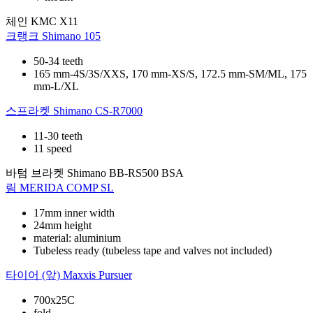
체인
KMC X11
크랭크
Shimano 105
50-34 teeth
165 mm-4S/3S/XXS, 170 mm-XS/S, 172.5 mm-SM/ML, 175
mm-L/XL
스프라켓
Shimano CS-R7000
11-30 teeth
11 speed
바텀 브라켓
Shimano BB-RS500 BSA
림
MERIDA COMP SL
17mm inner width
24mm height
material: aluminium
Tubeless ready (tubeless tape and valves not included)
타이어 (앞)
Maxxis Pursuer
700x25C
fold