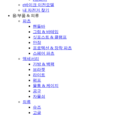
e바이크 이전모델
내 자전거 찾기
용/부품 & 의류
파츠
핸들바
그립 & 바테입
싯포스트 & 클램프
안장
프로텍션 & 장착 파츠
스페어 파츠
액세서리
가방 & 백팩
브라켓
라이트
펌프
물통 & 케이지
공구
자물쇠
의류
슈즈
고글