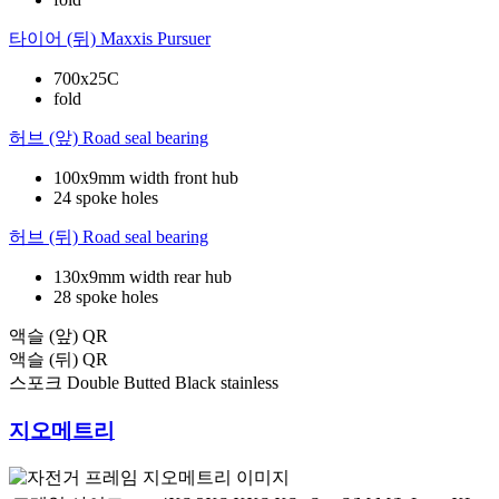
타이어 (뒤)
Maxxis Pursuer
700x25C
fold
허브 (앞)
Road seal bearing
100x9mm width front hub
24 spoke holes
허브 (뒤)
Road seal bearing
130x9mm width rear hub
28 spoke holes
액슬 (앞)
QR
액슬 (뒤)
QR
스포크
Double Butted Black stainless
지오메트리