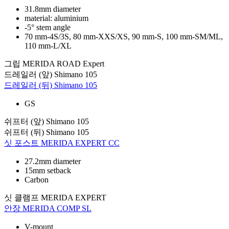
31.8mm diameter
material: aluminium
-5° stem angle
70 mm-4S/3S, 80 mm-XXS/XS, 90 mm-S, 100 mm-SM/ML,
110 mm-L/XL
그립
MERIDA ROAD Expert
드레일러 (앞)
Shimano 105
드레일러 (뒤)
Shimano 105
GS
쉬프터 (앞)
Shimano 105
쉬프터 (뒤)
Shimano 105
싯 포스트
MERIDA EXPERT CC
27.2mm diameter
15mm setback
Carbon
싯 클램프
MERIDA EXPERT
안장
MERIDA COMP SL
V-mount