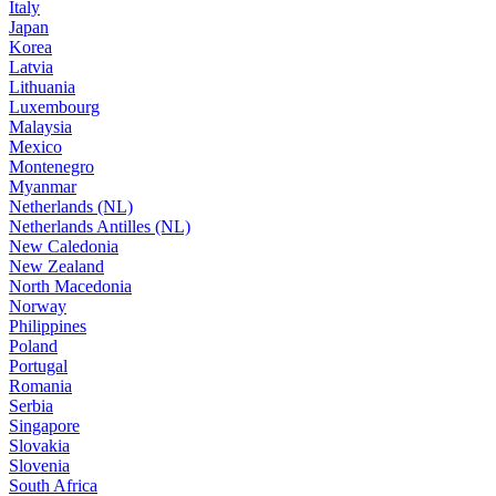
Italy
Japan
Korea
Latvia
Lithuania
Luxembourg
Malaysia
Mexico
Montenegro
Myanmar
Netherlands (NL)
Netherlands Antilles (NL)
New Caledonia
New Zealand
North Macedonia
Norway
Philippines
Poland
Portugal
Romania
Serbia
Singapore
Slovakia
Slovenia
South Africa