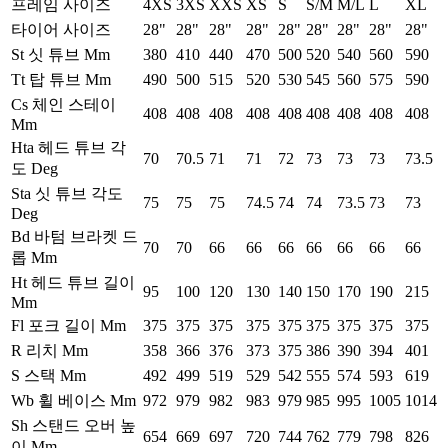
프레임 사이즈
4XS
3XS
XXS
XS
S
S/M
M/L
L
XL
타이어 사이즈
28"
28"
28"
28"
28"
28"
28"
28"
28"
St 싯 튜브 Mm
380
410
440
470
500
520
540
560
590
Tt 탑 튜브 Mm
490
500
515
520
530
545
560
575
590
Cs 체인 스테이
408
408
408
408
408
408
408
408
408
Mm
Hta 헤드 튜브 각
70
70.5
71
71
72
73
73
73
73.5
도 Deg
Sta 싯 튜브 각도
75
75
75
74.5
74
74
73.5
73
73
Deg
Bd 바텀 브라켓 드
70
70
66
66
66
66
66
66
66
롭 Mm
Ht 헤드 튜브 길이
95
100
120
130
140
150
170
190
215
Mm
Fl 포크 길이 Mm
375
375
375
375
375
375
375
375
375
R 리치 Mm
358
366
376
373
375
386
390
394
401
S 스택 Mm
492
499
519
529
542
555
574
593
619
Wb 휠 베이스 Mm
972
979
982
983
979
985
995
1005
1014
Sh 스탠드 오버 높
654
669
697
720
744
762
779
798
826
이 Mm