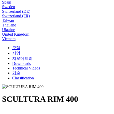
Spain
Sweden
Switzerland (DE)
Switzerland (FR)
Taiwan
Thailand
Ukraine
United Kingdom
Vietnam
모델
사양
지오메트리
Downloads
Technical Videos
기술
Classification
SCULTURA RIM 400