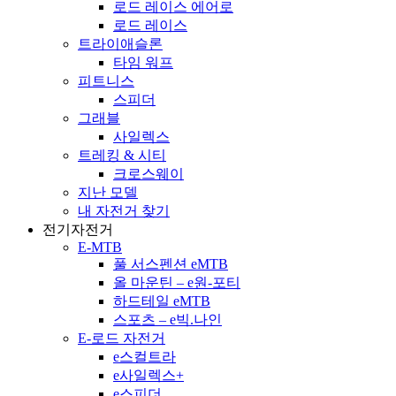
로드 레이스 에어로
로드 레이스
트라이애슬론
타임 워프
피트니스
스피더
그래블
사일렉스
트레킹 & 시티
크로스웨이
지난 모델
내 자전거 찾기
전기자전거
E-MTB
풀 서스펜션 eMTB
올 마운틴 – e원-포티
하드테일 eMTB
스포츠 – e빅.나인
E-로드 자전거
e스컬트라
e사일렉스+
e스피더