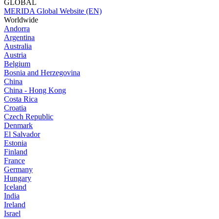
GLOBAL
MERIDA Global Website (EN)
Worldwide
Andorra
Argentina
Australia
Austria
Belgium
Bosnia and Herzegovina
China
China - Hong Kong
Costa Rica
Croatia
Czech Republic
Denmark
El Salvador
Estonia
Finland
France
Germany
Hungary
Iceland
India
Ireland
Israel