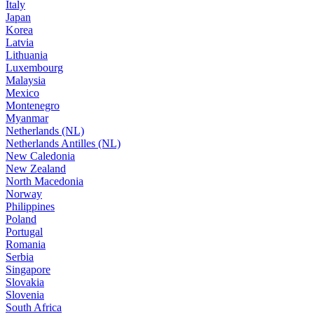
Italy
Japan
Korea
Latvia
Lithuania
Luxembourg
Malaysia
Mexico
Montenegro
Myanmar
Netherlands (NL)
Netherlands Antilles (NL)
New Caledonia
New Zealand
North Macedonia
Norway
Philippines
Poland
Portugal
Romania
Serbia
Singapore
Slovakia
Slovenia
South Africa