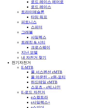
로드 레이스 에어로
로드 레이스
트라이애슬론
타임 워프
피트니스
스피더
그래블
사일렉스
트레킹 & 시티
크로스웨이
지난 모델
내 자전거 찾기
전기자전거
E-MTB
풀 서스펜션 eMTB
올 마운틴 – e원-포티
하드테일 eMTB
스포츠 – e빅.나인
E-로드 자전거
e스컬트라
e사일렉스+
e스피더