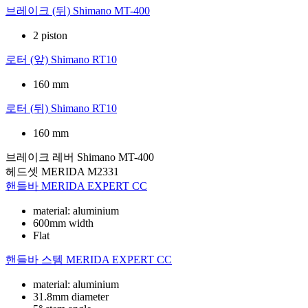
브레이크 (뒤)
Shimano MT-400
2 piston
로터 (앞)
Shimano RT10
160 mm
로터 (뒤)
Shimano RT10
160 mm
브레이크 레버
Shimano MT-400
헤드셋
MERIDA M2331
핸들바
MERIDA EXPERT CC
material: aluminium
600mm width
Flat
핸들바 스템
MERIDA EXPERT CC
material: aluminium
31.8mm diameter