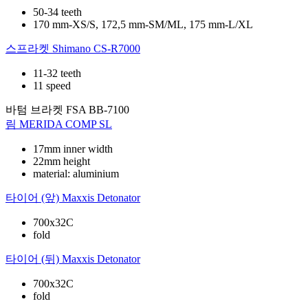
50-34 teeth
170 mm-XS/S, 172,5 mm-SM/ML, 175 mm-L/XL
스프라켓
Shimano CS-R7000
11-32 teeth
11 speed
바텀 브라켓
FSA BB-7100
림
MERIDA COMP SL
17mm inner width
22mm height
material: aluminium
타이어 (앞)
Maxxis Detonator
700x32C
fold
타이어 (뒤)
Maxxis Detonator
700x32C
fold