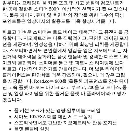
알루미늄 프레임과 풀 카본 포크 및 최고 품질의 컴포넌트가
한 곳에 결합된 스피더 500이 이상적인 선택지가 될 수 있습니
다. 물통 케이지, 펜더 및 후면 랙의 장착을 위한 다수의 픽싱
포인트들은 일상에서의 활용도를 더욱 향상시켜줍니다.
빠르고 가벼운 스피더는 로드 바이크 제품군과 그 유전자를 공
유합니다. 지오메트리는 더욱 직립적이고, 편안한 라이딩 포지
션을 제공하며, 안정성을 더하기 위해 확장된 리치를 제공합니
다. 스포티하면서도 편안함에서 영감을 얻은 지오메트리는 자
전거의 제어력을 강화하는 플랫 핸들바 및 강력한 디스크 브레
이크와 결합되어, 스피더를 통근 및 피트니스 라이딩에 보다
빠르고, 이상적인 자전거로 만들어줍니다. 더 넓은 타이어와
클리어런스는 편안함을 더욱 강조하며, 필요시, 더 많은 그립
을 제공합니다. Road.cc는 900을 '훌륭한 퍼포먼스를 갖춘 뛰어
난 고속 플랫 바 로드 바이크'라고 부르고, 200을 '피트니스, 통
근 및 일상 라이딩을 위한 즐거운 플랫 바 플라이어'라고 평가
했습니다.
풀 카본 포크가 있는 경량 알루미늄 프레임
시마노 105/FSA 더블 체인 세트 구동계
스포티하면서도 편안한 지오메트리와 안장 포지션
플랫 핸들바 설정