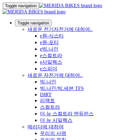
Toggle navigation
Toggle navigation
새로운 전기자전거에 대하여..
e원-식스티
e원-포티
e빅.나인
e스컬트라
e사일렉스
e스피더
새로운 자전거에 대하여..
빅.나인
빅.나인/빅.세븐 TFS
DIRT
리액토
스컬트라
더 뉴 스컬트라 엔듀런스
더 뉴 사일렉스
메리다에 대하여
우리의 사명
우리의 원칙