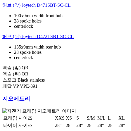
허브 (앞)
Joytech D471SBT-SC-CL
100x9mm width front hub
28 spoke holes
centerlock
허브 (뒤)
Joytech D472TSBT-SC-CL
135x9mm width rear hub
28 spoke holes
centerlock
액슬 (앞)
QR
액슬 (뒤)
QR
스포크
Black stainless
페달
VP VPE-891
지오메트리
프레임 사이즈
XXS
XS
S
S/M
M/L
L
XL
타이어 사이즈
28"
28"
28"
28"
28"
28"
28"