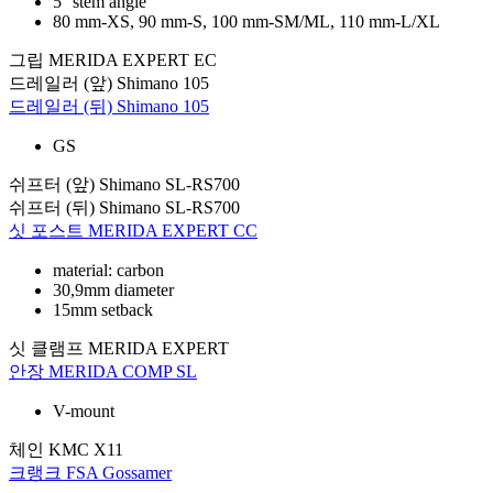
5° stem angle
80 mm-XS, 90 mm-S, 100 mm-SM/ML, 110 mm-L/XL
그립
MERIDA EXPERT EC
드레일러 (앞)
Shimano 105
드레일러 (뒤)
Shimano 105
GS
쉬프터 (앞)
Shimano SL-RS700
쉬프터 (뒤)
Shimano SL-RS700
싯 포스트
MERIDA EXPERT CC
material: carbon
30,9mm diameter
15mm setback
싯 클램프
MERIDA EXPERT
안장
MERIDA COMP SL
V-mount
체인
KMC X11
크랭크
FSA Gossamer