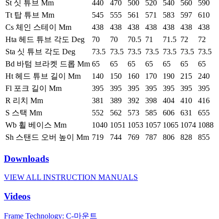
St 싯 튜브 Mm
440
470
500
520
540
560
590
Tt 탑 튜브 Mm
545
555
561
571
583
597
610
Cs 체인 스테이 Mm
438
438
438
438
438
438
438
Hta 헤드 튜브 각도 Deg
70
70
70.5
71
71.5
72
72
Sta 싯 튜브 각도 Deg
73.5
73.5
73.5
73.5
73.5
73.5
73.5
Bd 바텀 브라켓 드롭 Mm
65
65
65
65
65
65
65
Ht 헤드 튜브 길이 Mm
140
150
160
170
190
215
240
Fl 포크 길이 Mm
395
395
395
395
395
395
395
R 리치 Mm
381
389
392
398
404
410
416
S 스택 Mm
552
562
573
585
606
631
655
Wb 휠 베이스 Mm
1040
1051
1053
1057
1065
1074
1088
Sh 스탠드 오버 높이 Mm
719
744
769
787
806
828
855
Downloads
VIEW ALL INSTRUCTION MANUALS
Videos
Frame Technology: C-마운트