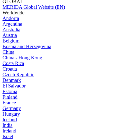
GLOBAL
MERIDA Global Website (EN)
Worldwide
Andorra
Argentina
Australia
Austria
Belgium
Bosnia and Herzegovina
China
China - Hong Kong
Costa Rica
Croatia
Czech Republic
Denmark
El Salvador
Estonia
Finland
France
Germany
Hungary
Iceland
India
Ireland
Israel