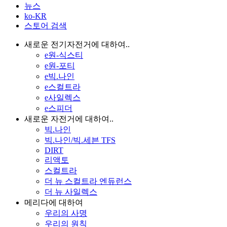
뉴스
ko-KR
스토어 검색
새로운 전기자전거에 대하여..
e원-식스티
e원-포티
e빅.나인
e스컬트라
e사일렉스
e스피더
새로운 자전거에 대하여..
빅.나인
빅.나인/빅.세븐 TFS
DIRT
리액토
스컬트라
더 뉴 스컬트라 엔듀런스
더 뉴 사일렉스
메리다에 대하여
우리의 사명
우리의 원칙