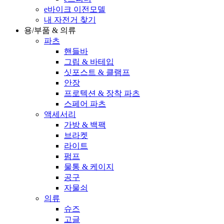
e바이크 이전모델
내 자전거 찾기
용/부품 & 의류
파츠
핸들바
그립 & 바테입
싯포스트 & 클램프
안장
프로텍션 & 장착 파츠
스페어 파츠
액세서리
가방 & 백팩
브라켓
라이트
펌프
물통 & 케이지
공구
자물쇠
의류
슈즈
고글