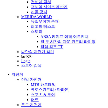
전세계 딜러
프레임 사이즈 계산기
리콜 공지
MERIDA WORLD
유일무이한 존재
최고의 테스트
스토리
ABSA 케이프 에픽 어드벤쳐
열 두 시간의 다운 컨트리 라이딩
타임 워프 TT
나만의 자전거 찾기
ko-KR
Login
스토어 검색
자전거
산악 자전거
MTB 하드테일
크로스컨트리 / 마라톤
스포츠 & 투어
더트
로드 자전거