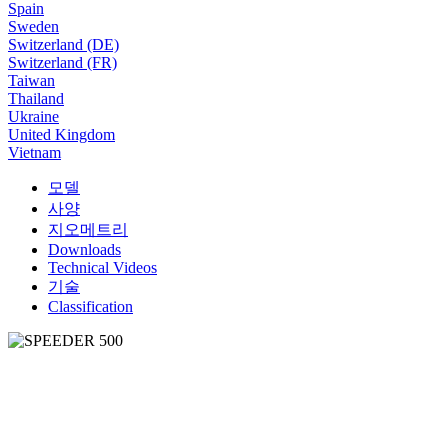
Spain
Sweden
Switzerland (DE)
Switzerland (FR)
Taiwan
Thailand
Ukraine
United Kingdom
Vietnam
모델
사양
지오메트리
Downloads
Technical Videos
기술
Classification