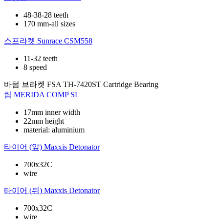
48-38-28 teeth
170 mm-all sizes
스프라켓
Sunrace CSM558
11-32 teeth
8 speed
바텀 브라켓
FSA TH-7420ST Cartridge Bearing
림
MERIDA COMP SL
17mm inner width
22mm height
material: aluminium
타이어 (앞)
Maxxis Detonator
700x32C
wire
타이어 (뒤)
Maxxis Detonator
700x32C
wire