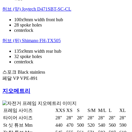
허브 (앞)
Joytech D471SBT-SC-CL
100x9mm width front hub
28 spoke holes
centerlock
허브 (뒤)
Shimano FH-TX505
135x9mm width rear hub
32 spoke holes
centerlock
스포크
Black stainless
페달
VP VPE-891
지오메트리
프레임 사이즈
XXS
XS
S
S/M
M/L
L
XL
타이어 사이즈
28"
28"
28"
28"
28"
28"
28"
St 싯 튜브 Mm
440
470
500
520
540
560
590