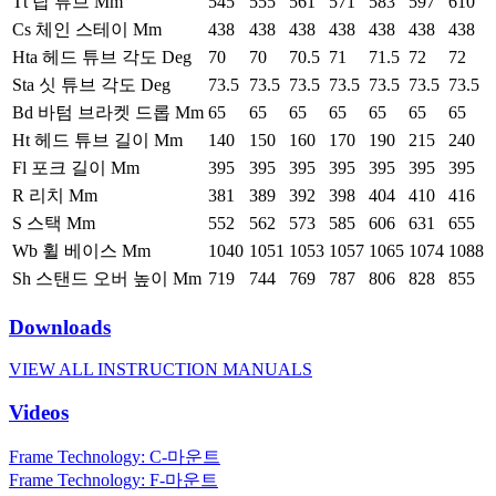
Tt 탑 튜브 Mm
545
555
561
571
583
597
610
Cs 체인 스테이 Mm
438
438
438
438
438
438
438
Hta 헤드 튜브 각도 Deg
70
70
70.5
71
71.5
72
72
Sta 싯 튜브 각도 Deg
73.5
73.5
73.5
73.5
73.5
73.5
73.5
Bd 바텀 브라켓 드롭 Mm
65
65
65
65
65
65
65
Ht 헤드 튜브 길이 Mm
140
150
160
170
190
215
240
Fl 포크 길이 Mm
395
395
395
395
395
395
395
R 리치 Mm
381
389
392
398
404
410
416
S 스택 Mm
552
562
573
585
606
631
655
Wb 휠 베이스 Mm
1040
1051
1053
1057
1065
1074
1088
Sh 스탠드 오버 높이 Mm
719
744
769
787
806
828
855
Downloads
VIEW ALL INSTRUCTION MANUALS
Videos
Frame Technology: C-마운트
Frame Technology: F-마운트