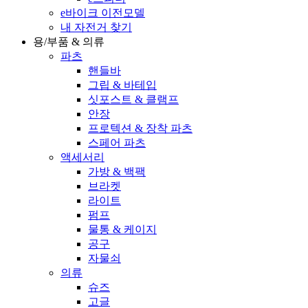
e바이크 이전모델
내 자전거 찾기
용/부품 & 의류
파츠
핸들바
그립 & 바테입
싯포스트 & 클램프
안장
프로텍션 & 장착 파츠
스페어 파츠
액세서리
가방 & 백팩
브라켓
라이트
펌프
물통 & 케이지
공구
자물쇠
의류
슈즈
고글