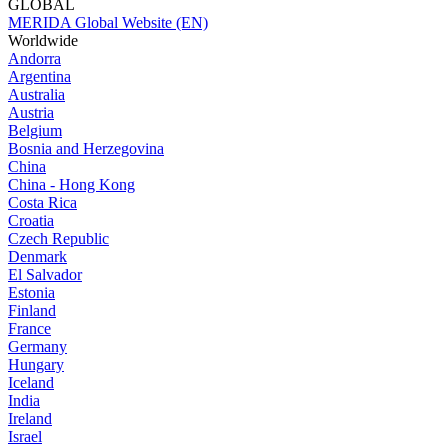
GLOBAL
MERIDA Global Website (EN)
Worldwide
Andorra
Argentina
Australia
Austria
Belgium
Bosnia and Herzegovina
China
China - Hong Kong
Costa Rica
Croatia
Czech Republic
Denmark
El Salvador
Estonia
Finland
France
Germany
Hungary
Iceland
India
Ireland
Israel