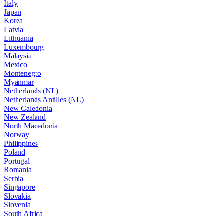
Italy
Japan
Korea
Latvia
Lithuania
Luxembourg
Malaysia
Mexico
Montenegro
Myanmar
Netherlands (NL)
Netherlands Antilles (NL)
New Caledonia
New Zealand
North Macedonia
Norway
Philippines
Poland
Portugal
Romania
Serbia
Singapore
Slovakia
Slovenia
South Africa