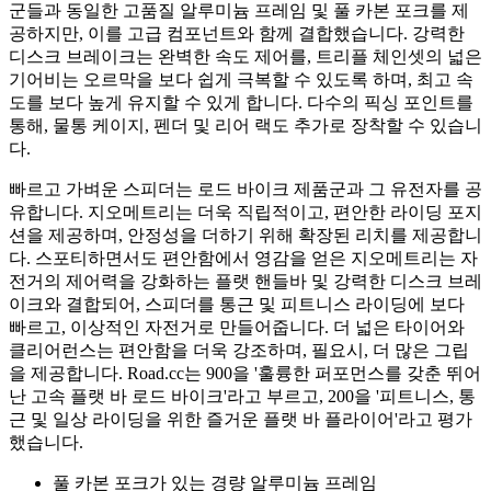
군들과 동일한 고품질 알루미늄 프레임 및 풀 카본 포크를 제
공하지만, 이를 고급 컴포넌트와 함께 결합했습니다. 강력한
디스크 브레이크는 완벽한 속도 제어를, 트리플 체인셋의 넓은
기어비는 오르막을 보다 쉽게 극복할 수 있도록 하며, 최고 속
도를 보다 높게 유지할 수 있게 합니다. 다수의 픽싱 포인트를
통해, 물통 케이지, 펜더 및 리어 랙도 추가로 장착할 수 있습니
다.
빠르고 가벼운 스피더는 로드 바이크 제품군과 그 유전자를 공
유합니다. 지오메트리는 더욱 직립적이고, 편안한 라이딩 포지
션을 제공하며, 안정성을 더하기 위해 확장된 리치를 제공합니
다. 스포티하면서도 편안함에서 영감을 얻은 지오메트리는 자
전거의 제어력을 강화하는 플랫 핸들바 및 강력한 디스크 브레
이크와 결합되어, 스피더를 통근 및 피트니스 라이딩에 보다
빠르고, 이상적인 자전거로 만들어줍니다. 더 넓은 타이어와
클리어런스는 편안함을 더욱 강조하며, 필요시, 더 많은 그립
을 제공합니다. Road.cc는 900을 '훌륭한 퍼포먼스를 갖춘 뛰어
난 고속 플랫 바 로드 바이크'라고 부르고, 200을 '피트니스, 통
근 및 일상 라이딩을 위한 즐거운 플랫 바 플라이어'라고 평가
했습니다.
풀 카본 포크가 있는 경량 알루미늄 프레임