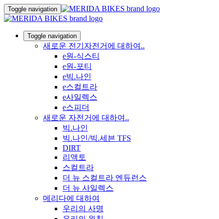
Toggle navigation
Toggle navigation
새로운 전기자전거에 대하여..
e원-식스티
e원-포티
e빅.나인
e스컬트라
e사일렉스
e스피더
새로운 자전거에 대하여..
빅.나인
빅.나인/빅.세븐 TFS
DIRT
리액토
스컬트라
더 뉴 스컬트라 엔듀런스
더 뉴 사일렉스
메리다에 대하여
우리의 사명
우리의 원칙