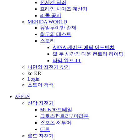
전세계 딜러
프레임 사이즈 계산기
리콜 공지
MERIDA WORLD
유일무이한 존재
최고의 테스트
스토리
ABSA 케이프 에픽 어드벤쳐
열 두 시간의 다운 컨트리 라이딩
타임 워프 TT
나만의 자전거 찾기
ko-KR
Login
스토어 검색
자전거
산악 자전거
MTB 하드테일
크로스컨트리 / 마라톤
스포츠 & 투어
더트
로드 자전거