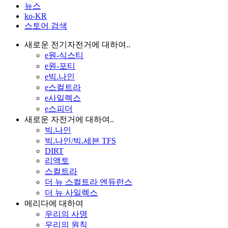
뉴스
ko-KR
스토어 검색
새로운 전기자전거에 대하여..
e원-식스티
e원-포티
e빅.나인
e스컬트라
e사일렉스
e스피더
새로운 자전거에 대하여..
빅.나인
빅.나인/빅.세븐 TFS
DIRT
리액토
스컬트라
더 뉴 스컬트라 엔듀런스
더 뉴 사일렉스
메리다에 대하여
우리의 사명
우리의 원칙