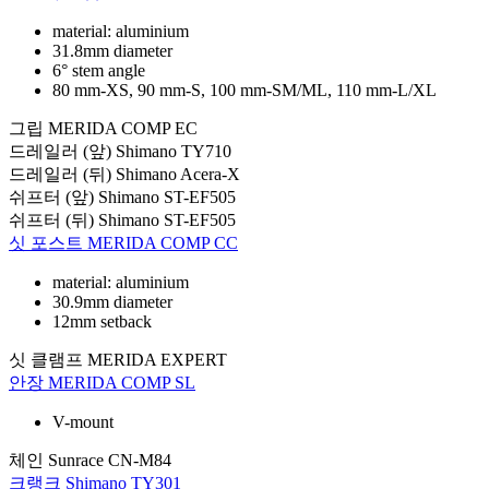
material: aluminium
31.8mm diameter
6° stem angle
80 mm-XS, 90 mm-S, 100 mm-SM/ML, 110 mm-L/XL
그립
MERIDA COMP EC
드레일러 (앞)
Shimano TY710
드레일러 (뒤)
Shimano Acera-X
쉬프터 (앞)
Shimano ST-EF505
쉬프터 (뒤)
Shimano ST-EF505
싯 포스트
MERIDA COMP CC
material: aluminium
30.9mm diameter
12mm setback
싯 클램프
MERIDA EXPERT
안장
MERIDA COMP SL
V-mount
체인
Sunrace CN-M84
크랭크
Shimano TY301