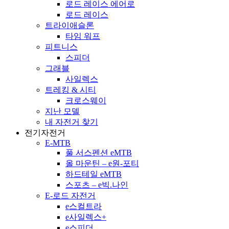
로드 레이스 에어로
로드 레이스
트라이애슬론
타임 워프
피트니스
스피더
그래블
사일렉스
트레킹 & 시티
크로스웨이
지난 모델
내 자전거 찾기
전기자전거
E-MTB
풀 서스펜션 eMTB
올 마운틴 – e원-포티
하드테일 eMTB
스포츠 – e빅.나인
E-로드 자전거
e스컬트라
e사일렉스+
e스피더