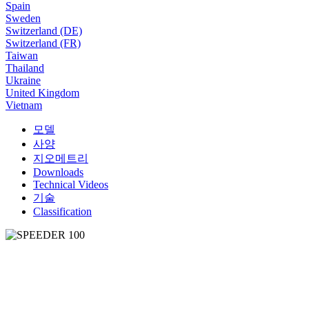
Spain
Sweden
Switzerland (DE)
Switzerland (FR)
Taiwan
Thailand
Ukraine
United Kingdom
Vietnam
모델
사양
지오메트리
Downloads
Technical Videos
기술
Classification