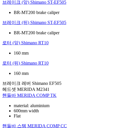
브레이크 (앞)
Shimano ST-EF505
BR-MT200 brake caliper
브레이크 (뒤)
Shimano ST-EF505
BR-MT200 brake caliper
로터 (앞)
Shimano RT10
160 mm
로터 (뒤)
Shimano RT10
160 mm
브레이크 레버
Shimano EF505
헤드셋
MERIDA M2341
핸들바
MERIDA COMP TK
material: aluminium
600mm width
Flat
핸들바 스템
MERIDA COMP CC