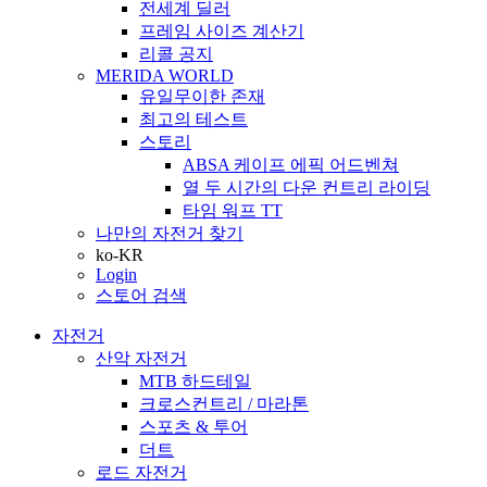
전세계 딜러
프레임 사이즈 계산기
리콜 공지
MERIDA WORLD
유일무이한 존재
최고의 테스트
스토리
ABSA 케이프 에픽 어드벤쳐
열 두 시간의 다운 컨트리 라이딩
타임 워프 TT
나만의 자전거 찾기
ko-KR
Login
스토어 검색
자전거
산악 자전거
MTB 하드테일
크로스컨트리 / 마라톤
스포츠 & 투어
더트
로드 자전거