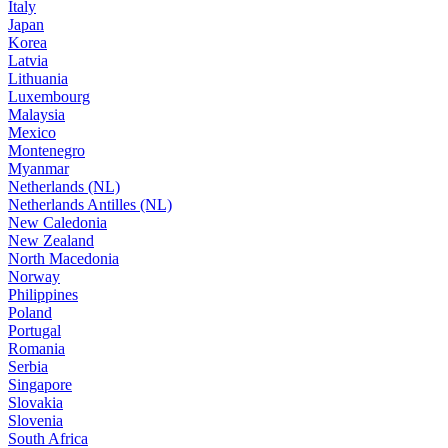
Italy
Japan
Korea
Latvia
Lithuania
Luxembourg
Malaysia
Mexico
Montenegro
Myanmar
Netherlands (NL)
Netherlands Antilles (NL)
New Caledonia
New Zealand
North Macedonia
Norway
Philippines
Poland
Portugal
Romania
Serbia
Singapore
Slovakia
Slovenia
South Africa