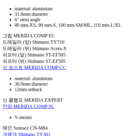
material: aluminium
31.8mm diameter
6° stem angle
80 mm-XS, 90 mm-S, 100 mm-SM/ML, 110 mm-L/XL
그립
MERIDA COMP EC
드레일러 (앞)
Shimano TY710
드레일러 (뒤)
Shimano Acera-X
쉬프터 (앞)
Shimano ST-EF505
쉬프터 (뒤)
Shimano ST-EF505
싯 포스트
MERIDA COMP CC
material: aluminium
30.9mm diameter
12mm setback
싯 클램프
MERIDA EXPERT
안장
MERIDA COMP SL
V-mount
체인
Sunrace CN-M84
크랭크
Shimano TY301