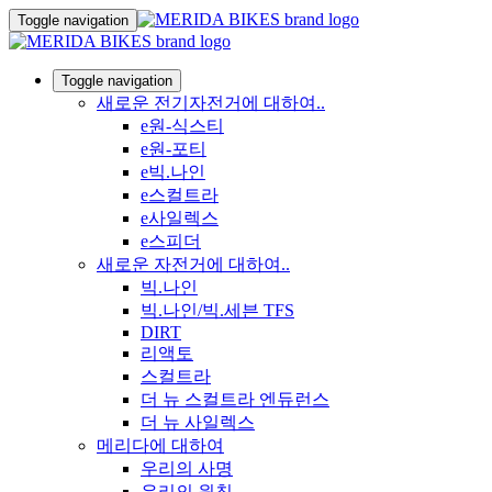
Toggle navigation
Toggle navigation
새로운 전기자전거에 대하여..
e원-식스티
e원-포티
e빅.나인
e스컬트라
e사일렉스
e스피더
새로운 자전거에 대하여..
빅.나인
빅.나인/빅.세븐 TFS
DIRT
리액토
스컬트라
더 뉴 스컬트라 엔듀런스
더 뉴 사일렉스
메리다에 대하여
우리의 사명
우리의 원칙