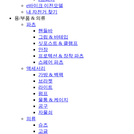
e바이크 이전모델
내 자전거 찾기
용/부품 & 의류
파츠
핸들바
그립 & 바테입
싯포스트 & 클램프
안장
프로텍션 & 장착 파츠
스페어 파츠
액세서리
가방 & 백팩
브라켓
라이트
펌프
물통 & 케이지
공구
자물쇠
의류
슈즈
고글