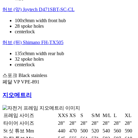
허브 (앞)
Joytech D471SBT-SC-CL
100x9mm width front hub
28 spoke holes
centerlock
허브 (뒤)
Shimano FH-TX505
135x9mm width rear hub
32 spoke holes
centerlock
스포크
Black stainless
페달
VP VPE-891
지오메트리
프레임 사이즈
XXS
XS
S
S/M
M/L
L
XL
타이어 사이즈
28"
28"
28"
28"
28"
28"
28"
St 싯 튜브 Mm
440
470
500
520
540
560
590