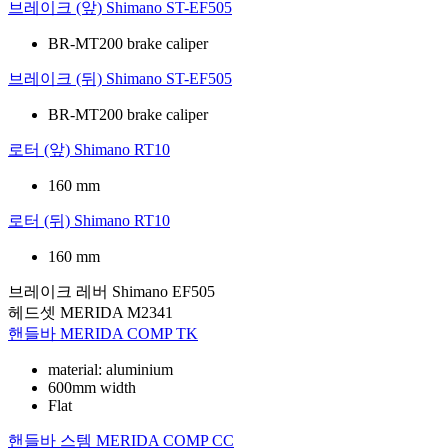
브레이크 (앞)
Shimano ST-EF505
BR-MT200 brake caliper
브레이크 (뒤)
Shimano ST-EF505
BR-MT200 brake caliper
로터 (앞)
Shimano RT10
160 mm
로터 (뒤)
Shimano RT10
160 mm
브레이크 레버
Shimano EF505
헤드셋
MERIDA M2341
핸들바
MERIDA COMP TK
material: aluminium
600mm width
Flat
핸들바 스템
MERIDA COMP CC