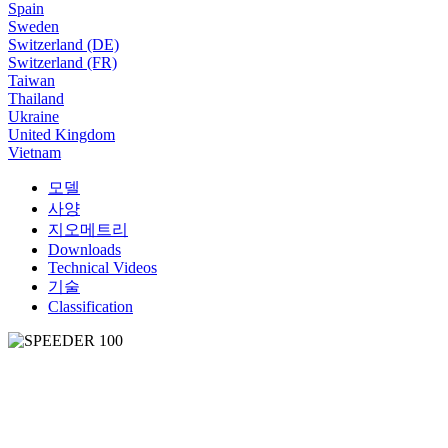
Spain
Sweden
Switzerland (DE)
Switzerland (FR)
Taiwan
Thailand
Ukraine
United Kingdom
Vietnam
모델
사양
지오메트리
Downloads
Technical Videos
기술
Classification