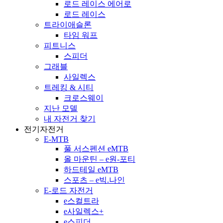
로드 레이스 에어로
로드 레이스
트라이애슬론
타임 워프
피트니스
스피더
그래블
사일렉스
트레킹 & 시티
크로스웨이
지난 모델
내 자전거 찾기
전기자전거
E-MTB
풀 서스펜션 eMTB
올 마운틴 – e원-포티
하드테일 eMTB
스포츠 – e빅.나인
E-로드 자전거
e스컬트라
e사일렉스+
e스피더