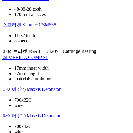
48-38-28 teeth
170 mm-all sizes
스프라켓
Sunrace CSM558
11-32 teeth
8 speed
바텀 브라켓
FSA TH-7420ST Cartridge Bearing
림
MERIDA COMP SL
17mm inner width
22mm height
material: aluminium
타이어 (앞)
Maxxis Detonator
700x32C
wire
타이어 (뒤)
Maxxis Detonator
700x32C
wire