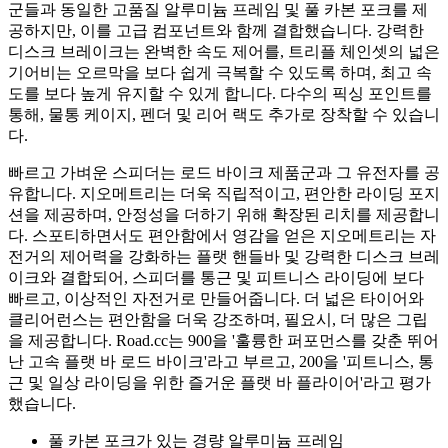
군들과 동일한 고품질 알루미늄 프레임 및 풀 카본 포크를 제
공하지만, 이를 고급 컴포넌트와 함께 결합했습니다. 강력한
디스크 브레이크는 완벽한 속도 제어를, 트리플 체인셋의 넓은
기어비는 오르막을 보다 쉽게 극복할 수 있도록 하며, 최고 속
도를 보다 높게 유지할 수 있게 합니다. 다수의 픽싱 포인트를
통해, 물통 케이지, 펜더 및 리어 랙도 추가로 장착할 수 있습니
다.
빠르고 가벼운 스피더는 로드 바이크 제품군과 그 유전자를 공
유합니다. 지오메트리는 더욱 직립적이고, 편안한 라이딩 포지
션을 제공하며, 안정성을 더하기 위해 확장된 리치를 제공합니
다. 스포티하면서도 편안함에서 영감을 얻은 지오메트리는 자
전거의 제어력을 강화하는 플랫 핸들바 및 강력한 디스크 브레
이크와 결합되어, 스피더를 통근 및 피트니스 라이딩에 보다
빠르고, 이상적인 자전거로 만들어줍니다. 더 넓은 타이어와
클리어런스는 편안함을 더욱 강조하며, 필요시, 더 많은 그립
을 제공합니다. Road.cc는 900을 '훌륭한 퍼포먼스를 갖춘 뛰어
난 고속 플랫 바 로드 바이크'라고 부르고, 200을 '피트니스, 통
근 및 일상 라이딩을 위한 즐거운 플랫 바 플라이어'라고 평가
했습니다.
풀 카본 포크가 있는 경량 알루미늄 프레임