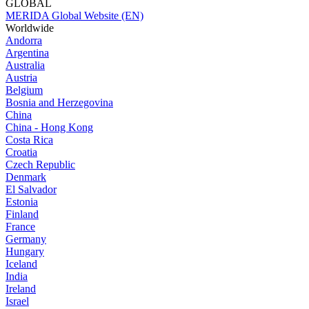
GLOBAL
MERIDA Global Website (EN)
Worldwide
Andorra
Argentina
Australia
Austria
Belgium
Bosnia and Herzegovina
China
China - Hong Kong
Costa Rica
Croatia
Czech Republic
Denmark
El Salvador
Estonia
Finland
France
Germany
Hungary
Iceland
India
Ireland
Israel