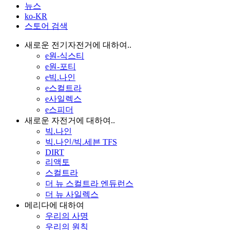
뉴스
ko-KR
스토어 검색
새로운 전기자전거에 대하여..
e원-식스티
e원-포티
e빅.나인
e스컬트라
e사일렉스
e스피더
새로운 자전거에 대하여..
빅.나인
빅.나인/빅.세븐 TFS
DIRT
리액토
스컬트라
더 뉴 스컬트라 엔듀런스
더 뉴 사일렉스
메리다에 대하여
우리의 사명
우리의 원칙