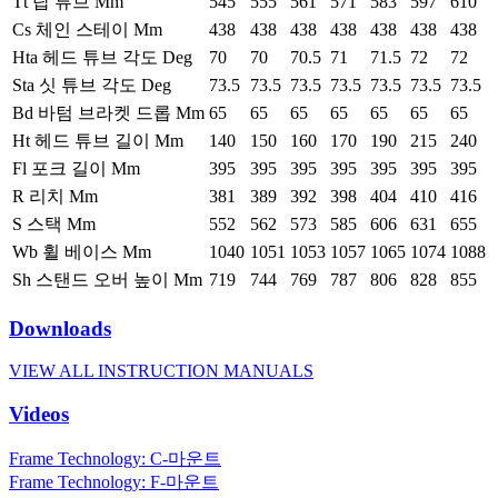
Tt 탑 튜브 Mm
545
555
561
571
583
597
610
Cs 체인 스테이 Mm
438
438
438
438
438
438
438
Hta 헤드 튜브 각도 Deg
70
70
70.5
71
71.5
72
72
Sta 싯 튜브 각도 Deg
73.5
73.5
73.5
73.5
73.5
73.5
73.5
Bd 바텀 브라켓 드롭 Mm
65
65
65
65
65
65
65
Ht 헤드 튜브 길이 Mm
140
150
160
170
190
215
240
Fl 포크 길이 Mm
395
395
395
395
395
395
395
R 리치 Mm
381
389
392
398
404
410
416
S 스택 Mm
552
562
573
585
606
631
655
Wb 휠 베이스 Mm
1040
1051
1053
1057
1065
1074
1088
Sh 스탠드 오버 높이 Mm
719
744
769
787
806
828
855
Downloads
VIEW ALL INSTRUCTION MANUALS
Videos
Frame Technology: C-마운트
Frame Technology: F-마운트