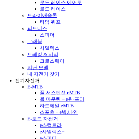
로드 레이스 에어로
로드 레이스
트라이애슬론
타임 워프
피트니스
스피더
그래블
사일렉스
트레킹 & 시티
크로스웨이
지난 모델
내 자전거 찾기
전기자전거
E-MTB
풀 서스펜션 eMTB
올 마운틴 – e원-포티
하드테일 eMTB
스포츠 – e빅.나인
E-로드 자전거
e스컬트라
e사일렉스+
e스피더