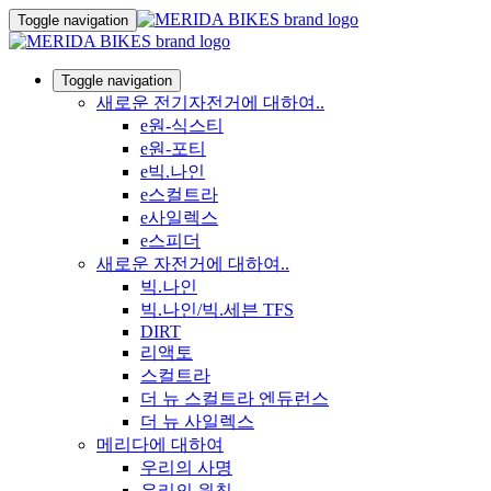
Toggle navigation
Toggle navigation
새로운 전기자전거에 대하여..
e원-식스티
e원-포티
e빅.나인
e스컬트라
e사일렉스
e스피더
새로운 자전거에 대하여..
빅.나인
빅.나인/빅.세븐 TFS
DIRT
리액토
스컬트라
더 뉴 스컬트라 엔듀런스
더 뉴 사일렉스
메리다에 대하여
우리의 사명
우리의 원칙