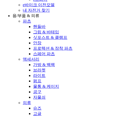
e바이크 이전모델
내 자전거 찾기
용/부품 & 의류
파츠
핸들바
그립 & 바테입
싯포스트 & 클램프
안장
프로텍션 & 장착 파츠
스페어 파츠
액세서리
가방 & 백팩
브라켓
라이트
펌프
물통 & 케이지
공구
자물쇠
의류
슈즈
고글