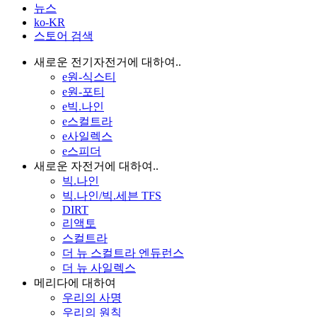
뉴스
ko-KR
스토어 검색
새로운 전기자전거에 대하여..
e원-식스티
e원-포티
e빅.나인
e스컬트라
e사일렉스
e스피더
새로운 자전거에 대하여..
빅.나인
빅.나인/빅.세븐 TFS
DIRT
리액토
스컬트라
더 뉴 스컬트라 엔듀런스
더 뉴 사일렉스
메리다에 대하여
우리의 사명
우리의 원칙