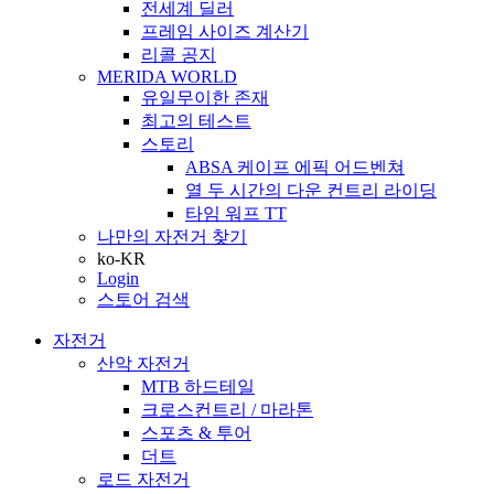
전세계 딜러
프레임 사이즈 계산기
리콜 공지
MERIDA WORLD
유일무이한 존재
최고의 테스트
스토리
ABSA 케이프 에픽 어드벤쳐
열 두 시간의 다운 컨트리 라이딩
타임 워프 TT
나만의 자전거 찾기
ko-KR
Login
스토어 검색
자전거
산악 자전거
MTB 하드테일
크로스컨트리 / 마라톤
스포츠 & 투어
더트
로드 자전거