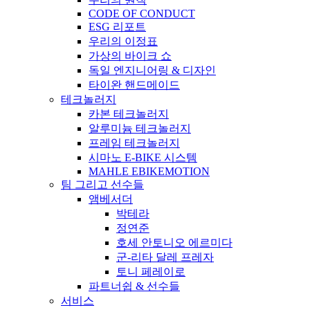
CODE OF CONDUCT
ESG 리포트
우리의 이정표
가상의 바이크 쇼
독일 엔지니어링 & 디자인
타이완 핸드메이드
테크놀러지
카본 테크놀러지
알루미늄 테크놀러지
프레임 테크놀러지
시마노 E-BIKE 시스템
MAHLE EBIKEMOTION
팀 그리고 선수들
앰베서더
박테라
정연준
호세 안토니오 에르미다
군-리타 달레 프레자
토니 페레이로
파트너쉽 & 선수들
서비스