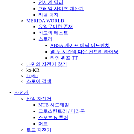
전세계 딜러
프레임 사이즈 계산기
리콜 공지
MERIDA WORLD
유일무이한 존재
최고의 테스트
스토리
ABSA 케이프 에픽 어드벤쳐
열 두 시간의 다운 컨트리 라이딩
타임 워프 TT
나만의 자전거 찾기
ko-KR
Login
스토어 검색
자전거
산악 자전거
MTB 하드테일
크로스컨트리 / 마라톤
스포츠 & 투어
더트
로드 자전거