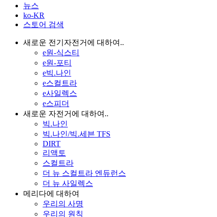
뉴스
ko-KR
스토어 검색
새로운 전기자전거에 대하여..
e원-식스티
e원-포티
e빅.나인
e스컬트라
e사일렉스
e스피더
새로운 자전거에 대하여..
빅.나인
빅.나인/빅.세븐 TFS
DIRT
리액토
스컬트라
더 뉴 스컬트라 엔듀런스
더 뉴 사일렉스
메리다에 대하여
우리의 사명
우리의 원칙