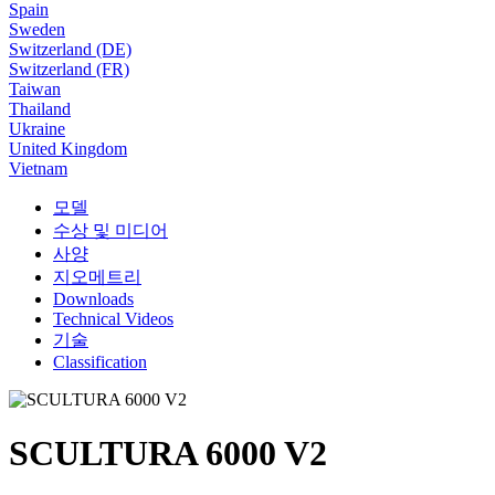
Spain
Sweden
Switzerland (DE)
Switzerland (FR)
Taiwan
Thailand
Ukraine
United Kingdom
Vietnam
모델
수상 및 미디어
사양
지오메트리
Downloads
Technical Videos
기술
Classification
SCULTURA 6000 V2