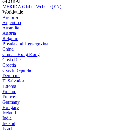
GLOBAL
MERIDA Global Website (EN)
Worldwide
Andorra
Argentina
Australia
Austria
Belgium
Bosnia and Herzegovina
China
China - Hong Kong
Costa Rica
Croatia
Czech Republic
Denmark
El Salvador
Estonia
Finland
France
Germany
Hungary
Iceland
India
Ireland
Israel