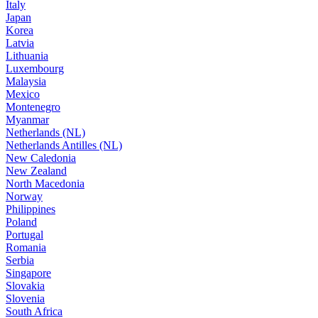
Italy
Japan
Korea
Latvia
Lithuania
Luxembourg
Malaysia
Mexico
Montenegro
Myanmar
Netherlands (NL)
Netherlands Antilles (NL)
New Caledonia
New Zealand
North Macedonia
Norway
Philippines
Poland
Portugal
Romania
Serbia
Singapore
Slovakia
Slovenia
South Africa