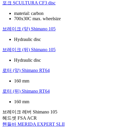
포크
SCULTURA CF3 disc
material: carbon
700x30C max. wheelsize
브레이크 (앞)
Shimano 105
Hydraulic disc
브레이크 (뒤)
Shimano 105
Hydraulic disc
로터 (앞)
Shimano RT64
160 mm
로터 (뒤)
Shimano RT64
160 mm
브레이크 레버
Shimano 105
헤드셋
FSA ACR
핸들바
MERIDA EXPERT SLII