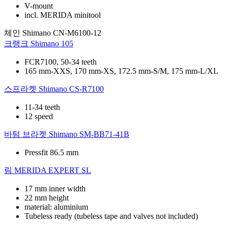
V-mount
incl. MERIDA minitool
체인
Shimano CN-M6100-12
크랭크
Shimano 105
FCR7100, 50-34 teeth
165 mm-XXS, 170 mm-XS, 172.5 mm-S/M, 175 mm-L/XL
스프라켓
Shimano CS-R7100
11-34 teeth
12 speed
바텀 브라켓
Shimano SM-BB71-41B
Pressfit 86.5 mm
림
MERIDA EXPERT SL
17 mm inner width
22 mm height
material: aluminium
Tubeless ready (tubeless tape and valves not included)