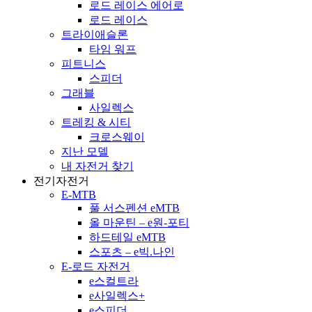
로드 레이스 에어로
로드 레이스
트라이애슬론
타임 워프
피트니스
스피더
그래블
사일렉스
트레킹 & 시티
크로스웨이
지난 모델
내 자전거 찾기
전기자전거
E-MTB
풀 서스펜션 eMTB
올 마운틴 – e원-포티
하드테일 eMTB
스포츠 – e빅.나인
E-로드 자전거
e스컬트라
e사일렉스+
e스피더