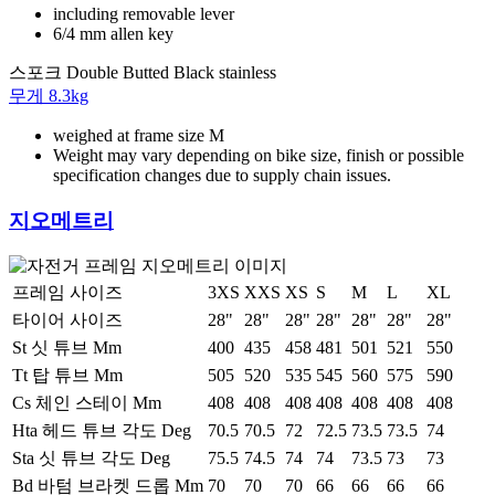
including removable lever
6/4 mm allen key
스포크
Double Butted Black stainless
무게
8.3kg
weighed at frame size M
Weight may vary depending on bike size, finish or possible
specification changes due to supply chain issues.
지오메트리
프레임 사이즈
3XS
XXS
XS
S
M
L
XL
타이어 사이즈
28"
28"
28"
28"
28"
28"
28"
St 싯 튜브 Mm
400
435
458
481
501
521
550
Tt 탑 튜브 Mm
505
520
535
545
560
575
590
Cs 체인 스테이 Mm
408
408
408
408
408
408
408
Hta 헤드 튜브 각도 Deg
70.5
70.5
72
72.5
73.5
73.5
74
Sta 싯 튜브 각도 Deg
75.5
74.5
74
74
73.5
73
73
Bd 바텀 브라켓 드롭 Mm
70
70
70
66
66
66
66