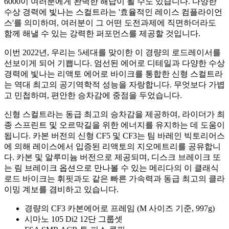
6000이 여러분에게 완벽한 해답이 될 수도 있습니다. 다양한
수상 경력에 빛나는 스컬트라는 '효율적인 레이스 컴플라이언
스'를 의미하며, 여러분이 그 어떤 도전과제에 직면하더라도
함께 해낼 수 있는 강력한 퍼포먼스를 제공할 것입니다.
이번 2022년, 우리는 5세대를 맞이한 이 경량의 로드레이서를
선보이게 되어 기쁩니다. 엄선된 에어로 디테일과 다양한 수상
경력에 빛나는 리액토 에어로 바이크를 통합한 신형 스컬트라
는 역대 최고의 공기역학적 성능을 자랑합니다. 무엇보다 가볍
고 민첩하며, 편안한 승차감에 중점을 두었습니다.
신형 스컬트라는 동급 최고의 승차감을 제공하여, 라이더가 최
종 스프린트 및 오르막길을 위한 에너지를 유지하는 데 도움이
됩니다. 카본 버전의 신형 CF5 및 CF3는 팀 바레인 빅토리어스
에 의해 레이스에서 입증된 리액토의 지오메트리를 공유합니
다. 카본 및 알루미늄 버전으로 제공되며, 디스크 브레이크 또
는 림 브레이크 옵션으로 만나볼 수 있는 메리다의 이 클래식
로드 바이크는 휘핏과도 같은 빠른 가속력과 동급 최고의 클라
이밍 계보를 겸비하고 있습니다.
경량의 CF3 카본에어로 프레임 (M 사이즈 기준, 997g)
시마노 105 Di2 12단 그룹셋