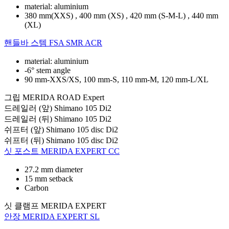
material: aluminium
380 mm(XXS) , 400 mm (XS) , 420 mm (S-M-L) , 440 mm
(XL)
핸들바 스템
FSA SMR ACR
material: aluminium
-6° stem angle
90 mm-XXS/XS, 100 mm-S, 110 mm-M, 120 mm-L/XL
그립
MERIDA ROAD Expert
드레일러 (앞)
Shimano 105 Di2
드레일러 (뒤)
Shimano 105 Di2
쉬프터 (앞)
Shimano 105 disc Di2
쉬프터 (뒤)
Shimano 105 disc Di2
싯 포스트
MERIDA EXPERT CC
27.2 mm diameter
15 mm setback
Carbon
싯 클램프
MERIDA EXPERT
안장
MERIDA EXPERT SL