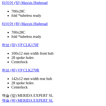
타이어 (앞)
Maxxis Highroad
700x28C
fold *tubeless ready
타이어 (뒤)
Maxxis Highroad
700x28C
fold *tubeless ready
허브 (앞)
VP CLK170F
100x12 mm width front hub
28 spoke holes
Centerlock
허브 (뒤)
VP CLK270R
142x12 mm width rear hub
28 spoke holes
Centerlock
액슬 (앞)
MERIDA EXPERT SL
액슬 (뒤)
MERIDA EXPERT SL