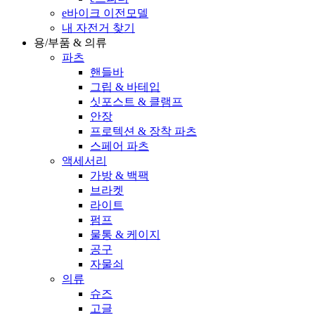
e바이크 이전모델
내 자전거 찾기
용/부품 & 의류
파츠
핸들바
그립 & 바테입
싯포스트 & 클램프
안장
프로텍션 & 장착 파츠
스페어 파츠
액세서리
가방 & 백팩
브라켓
라이트
펌프
물통 & 케이지
공구
자물쇠
의류
슈즈
고글