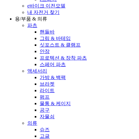
e바이크 이전모델
내 자전거 찾기
용/부품 & 의류
파츠
핸들바
그립 & 바테입
싯포스트 & 클램프
안장
프로텍션 & 장착 파츠
스페어 파츠
액세서리
가방 & 백팩
브라켓
라이트
펌프
물통 & 케이지
공구
자물쇠
의류
슈즈
고글