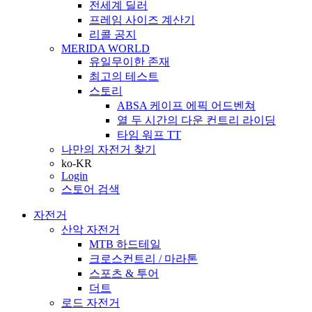
전세계 딜러
프레임 사이즈 계산기
리콜 공지
MERIDA WORLD
유일무이한 존재
최고의 테스트
스토리
ABSA 케이프 에픽 어드벤쳐
열 두 시간의 다운 컨트리 라이딩
타임 워프 TT
나만의 자전거 찾기
ko-KR
Login
스토어 검색
자전거
산악 자전거
MTB 하드테일
크로스컨트리 / 마라톤
스포츠 & 투어
더트
로드 자전거