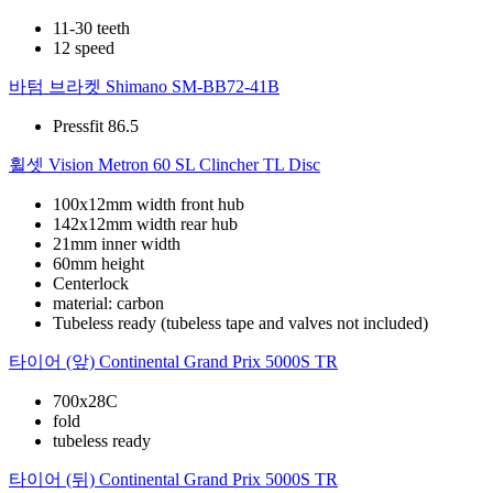
11-30 teeth
12 speed
바텀 브라켓
Shimano SM-BB72-41B
Pressfit 86.5
휠셋
Vision Metron 60 SL Clincher TL Disc
100x12mm width front hub
142x12mm width rear hub
21mm inner width
60mm height
Centerlock
material: carbon
Tubeless ready (tubeless tape and valves not included)
타이어 (앞)
Continental Grand Prix 5000S TR
700x28C
fold
tubeless ready
타이어 (뒤)
Continental Grand Prix 5000S TR