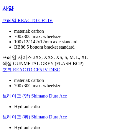
사양
프레임
REACTO CF5 IV
material: carbon
700x30C max. wheelsize
100x12/ 142x12mm axle standard
BB86,5 bottom bracket standard
프레임 사이즈
3XS, XXS, XS, S, M, L, XL
색상
GUNMETAL GREY (FLASH BCP)
포크
REACTO CF5 IV DISC
material: carbon
700x30C max. wheelsize
브레이크 (앞)
Shimano Dura Ace
Hydraulic disc
브레이크 (뒤)
Shimano Dura Ace
Hydraulic disc