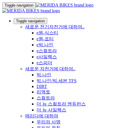
Toggle navigation
Toggle navigation
새로운 전기자전거에 대하여..
e원-식스티
e원-포티
e빅.나인
e스컬트라
e사일렉스
e스피더
새로운 자전거에 대하여..
빅.나인
빅.나인/빅.세븐 TFS
DIRT
리액토
스컬트라
더 뉴 스컬트라 엔듀런스
더 뉴 사일렉스
메리다에 대하여
우리의 사명
우리의 원칙