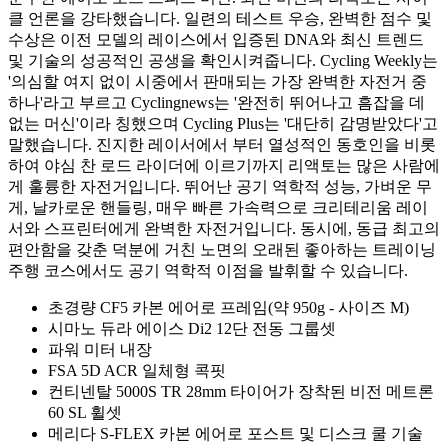
클 언론을 강타했습니다. 일련의 테스트 우승, 완벽한 점수 및
수상은 이전 모델의 레이스에서 입증된 DNA와 최신 트렌드
및 기술의 성공적인 공생을 확인시켜줍니다. Cycling Weekly는
'의심할 여지 없이 시중에서 판매되는 가장 완벽한 자전거 중
하나'라고 부르고 Cyclingnews는 '완전히 뛰어나고 흠잡을 데
없는 머신'이라 칭했으며 Cycling Plus는 '대단히 감명받았다'고
말했습니다. 진지한 레이서에서 부터 열성적인 동호인을 비롯
하여 야심 찬 로드 라이더에 이르기까지 리액토는 많은 사람에
게 훌륭한 자전거입니다. 뛰어난 공기 역학적 성능, 가벼운 무
게, 날카로운 핸들링, 매우 빠른 가속력으로 크리테리움 레이
서와 스프린터에게 완벽한 자전거입니다. 동시에, 동급 최고의
편안함을 갖춘 덕분에 거친 노면의 오래된 좋아하는 트레이닝
주행 코스에서도 공기 역학적 이점을 발휘할 수 있습니다.
초경량 CF5 카본 에어로 프레임(약 950g - 사이즈 M)
시마노 듀라 에이스 Di2 12단 전동 그룹셋
파워 미터 내장
FSA 5D ACR 일체형 콕핏
컨티넨탈 5000S TR 28mm 타이어가 장착된 비전 메트론
60 SL 휠셋
메리다 S-FLEX 카본 에어로 포스트 및 디스크 쿨 기술