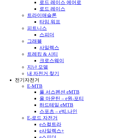
로드 레이스 에어로
로드 레이스
트라이애슬론
타임 워프
피트니스
스피더
그래블
사일렉스
트레킹 & 시티
크로스웨이
지난 모델
내 자전거 찾기
전기자전거
E-MTB
풀 서스펜션 eMTB
올 마운틴 – e원-포티
하드테일 eMTB
스포츠 – e빅.나인
E-로드 자전거
e스컬트라
e사일렉스+
e스피더