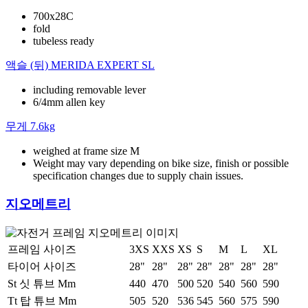
700x28C
fold
tubeless ready
액슬 (뒤)
MERIDA EXPERT SL
including removable lever
6/4mm allen key
무게
7.6kg
weighed at frame size M
Weight may vary depending on bike size, finish or possible
specification changes due to supply chain issues.
지오메트리
프레임 사이즈
3XS
XXS
XS
S
M
L
XL
타이어 사이즈
28"
28"
28"
28"
28"
28"
28"
St 싯 튜브 Mm
440
470
500
520
540
560
590
Tt 탑 튜브 Mm
505
520
536
545
560
575
590