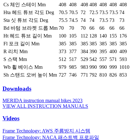
Cs 체인 스테이 Mm
408
408
408
408
408
408
408
Hta 헤드 튜브 각도 Deg
70.5
70.5
72
72.5
73.5
73.5
74
Sta 싯 튜브 각도 Deg
75.5
74.5
74
74
73.5
73
73
Bd 바텀 브라켓 드롭 Mm
70
70
70
66
66
66
66
Ht 헤드 튜브 길이 Mm
100
105
112
128
140
155
176
Fl 포크 길이 Mm
385
385
385
385
385
385
385
R 리치 Mm
373
377
384
390
395
400
409
S 스택 Mm
512
517
529
542
557
571
593
Wb 휠 베이스 Mm
979
985
983
990
990
999
1010
Sh 스탠드 오버 높이 Mm
727
746
771
792
810
826
853
Downloads
MERIDA instruction manual bikes 2023
VIEW ALL INSTRUCTION MANUALS
Videos
Frame Technology: AWS 주름방지 시스템
Frame Technology: NACA 패스트백 프로파일