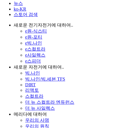
뉴스
ko-KR
스토어 검색
새로운 전기자전거에 대하여..
e원-식스티
e원-포티
e빅.나인
e스컬트라
e사일렉스
e스피더
새로운 자전거에 대하여..
빅.나인
빅.나인/빅.세븐 TFS
DIRT
리액토
스컬트라
더 뉴 스컬트라 엔듀런스
더 뉴 사일렉스
메리다에 대하여
우리의 사명
우리의 원칙