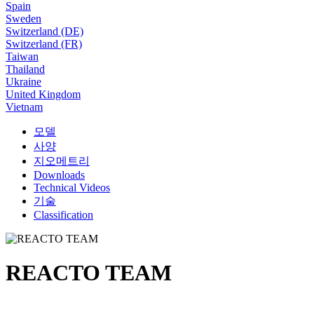
Spain
Sweden
Switzerland (DE)
Switzerland (FR)
Taiwan
Thailand
Ukraine
United Kingdom
Vietnam
모델
사양
지오메트리
Downloads
Technical Videos
기술
Classification
REACTO TEAM