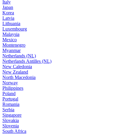
Italy
Japan
Korea
Latvia
Lithuania
Luxembourg
Malaysia
Mexico
Montenegro
Myanmar
Netherlands (NL)
Netherlands Antilles (NL)
New Caledonia
New Zealand
North Macedonia
Norway
Philippines
Poland
Portugal
Romania
Serbia
Singapore
Slovakia
Slovenia
South Africa