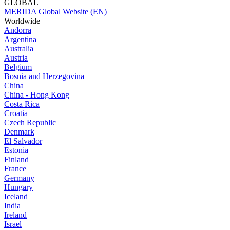
GLOBAL
MERIDA Global Website (EN)
Worldwide
Andorra
Argentina
Australia
Austria
Belgium
Bosnia and Herzegovina
China
China - Hong Kong
Costa Rica
Croatia
Czech Republic
Denmark
El Salvador
Estonia
Finland
France
Germany
Hungary
Iceland
India
Ireland
Israel