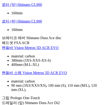
로터 (앞)
Shimano CL900
160mm
로터 (뒤)
Shimano CL900
160mm
브레이크 레버
Shimano Dura Ace disc
헤드셋
FSA ACR
핸들바
Vision Metron 5D ACR EVO
material: carbon
380mm (3XS-XXS-XS-S)
400mm (M-L-XL)
핸들바 스템
Vision Metron 5D ACR EVO
material: carbon
90 mm (3XS/XXS/XS), 100 mm (S), 110 mm (M/L), 120
mm (XL),
그립
Prologo One-Touch
드레일러 (앞)
Shimano Dura Ace Di2