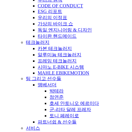
CODE OF CONDUCT
ESG 리포트
우리의 이정표
가상의 바이크 쇼
독일 엔지니어링 & 디자인
타이완 핸드메이드
테크놀러지
카본 테크놀러지
알루미늄 테크놀러지
프레임 테크놀러지
시마노 E-BIKE 시스템
MAHLE EBIKEMOTION
팀 그리고 선수들
앰베서더
박테라
정연준
호세 안토니오 에르미다
군-리타 달레 프레자
토니 페레이로
파트너쉽 & 선수들
서비스