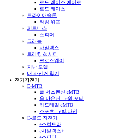
로드 레이스 에어로
로드 레이스
트라이애슬론
타임 워프
피트니스
스피더
그래블
사일렉스
트레킹 & 시티
크로스웨이
지난 모델
내 자전거 찾기
전기자전거
E-MTB
풀 서스펜션 eMTB
올 마운틴 – e원-포티
하드테일 eMTB
스포츠 – e빅.나인
E-로드 자전거
e스컬트라
e사일렉스+
e스피더