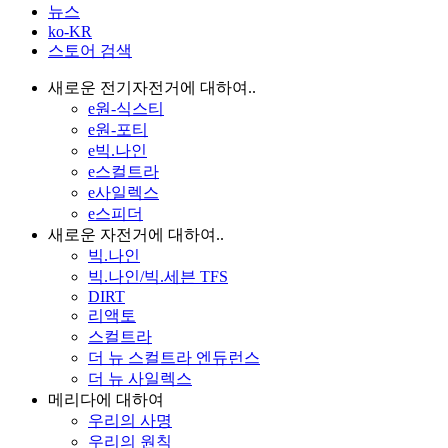
뉴스
ko-KR
스토어 검색
새로운 전기자전거에 대하여..
e원-식스티
e원-포티
e빅.나인
e스컬트라
e사일렉스
e스피더
새로운 자전거에 대하여..
빅.나인
빅.나인/빅.세븐 TFS
DIRT
리액토
스컬트라
더 뉴 스컬트라 엔듀런스
더 뉴 사일렉스
메리다에 대하여
우리의 사명
우리의 원칙