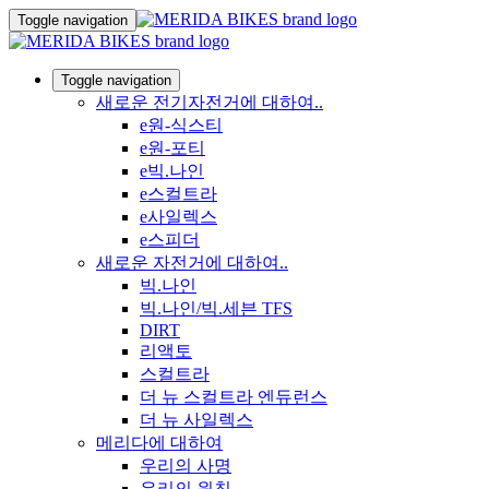
Toggle navigation
Toggle navigation
새로운 전기자전거에 대하여..
e원-식스티
e원-포티
e빅.나인
e스컬트라
e사일렉스
e스피더
새로운 자전거에 대하여..
빅.나인
빅.나인/빅.세븐 TFS
DIRT
리액토
스컬트라
더 뉴 스컬트라 엔듀런스
더 뉴 사일렉스
메리다에 대하여
우리의 사명
우리의 원칙