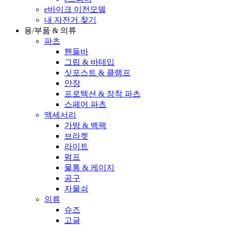
e바이크 이전모델
내 자전거 찾기
용/부품 & 의류
파츠
핸들바
그립 & 바테입
싯포스트 & 클램프
안장
프로텍션 & 장착 파츠
스페어 파츠
액세서리
가방 & 백팩
브라켓
라이트
펌프
물통 & 케이지
공구
자물쇠
의류
슈즈
고글