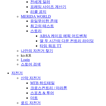
전세계 딜러
프레임 사이즈 계산기
리콜 공지
MERIDA WORLD
유일무이한 존재
최고의 테스트
스토리
ABSA 케이프 에픽 어드벤쳐
열 두 시간의 다운 컨트리 라이딩
타임 워프 TT
나만의 자전거 찾기
ko-KR
Login
스토어 검색
자전거
산악 자전거
MTB 하드테일
크로스컨트리 / 마라톤
스포츠 & 투어
더트
로드 자전거