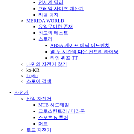
전세계 딜러
프레임 사이즈 계산기
리콜 공지
MERIDA WORLD
유일무이한 존재
최고의 테스트
스토리
ABSA 케이프 에픽 어드벤쳐
열 두 시간의 다운 컨트리 라이딩
타임 워프 TT
나만의 자전거 찾기
ko-KR
Login
스토어 검색
자전거
산악 자전거
MTB 하드테일
크로스컨트리 / 마라톤
스포츠 & 투어
더트
로드 자전거