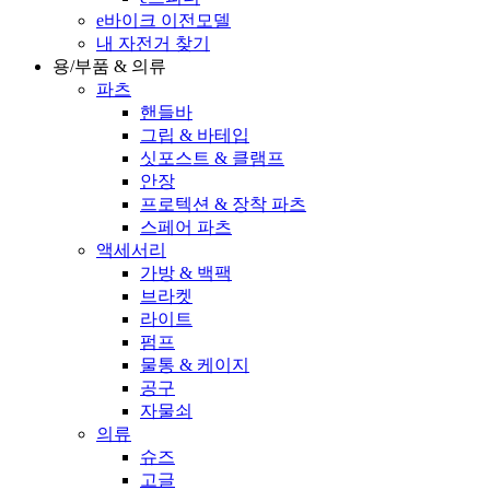
e바이크 이전모델
내 자전거 찾기
용/부품 & 의류
파츠
핸들바
그립 & 바테입
싯포스트 & 클램프
안장
프로텍션 & 장착 파츠
스페어 파츠
액세서리
가방 & 백팩
브라켓
라이트
펌프
물통 & 케이지
공구
자물쇠
의류
슈즈
고글