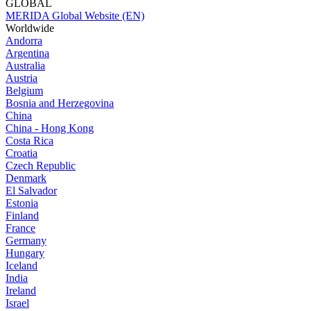
GLOBAL
MERIDA Global Website (EN)
Worldwide
Andorra
Argentina
Australia
Austria
Belgium
Bosnia and Herzegovina
China
China - Hong Kong
Costa Rica
Croatia
Czech Republic
Denmark
El Salvador
Estonia
Finland
France
Germany
Hungary
Iceland
India
Ireland
Israel