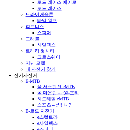
로드 레이스 에어로
로드 레이스
트라이애슬론
타임 워프
피트니스
스피더
그래블
사일렉스
트레킹 & 시티
크로스웨이
지난 모델
내 자전거 찾기
전기자전거
E-MTB
풀 서스펜션 eMTB
올 마운틴 – e원-포티
하드테일 eMTB
스포츠 – e빅.나인
E-로드 자전거
e스컬트라
e사일렉스+
e스피더