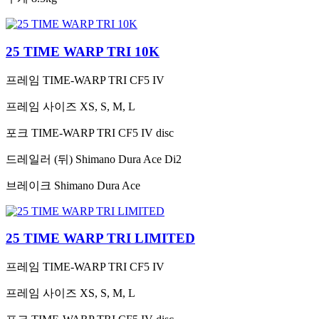
25 TIME WARP TRI 10K
프레임
TIME-WARP TRI CF5 IV
프레임 사이즈
XS, S, M, L
포크
TIME-WARP TRI CF5 IV disc
드레일러 (뒤)
Shimano Dura Ace Di2
브레이크
Shimano Dura Ace
25 TIME WARP TRI LIMITED
프레임
TIME-WARP TRI CF5 IV
프레임 사이즈
XS, S, M, L