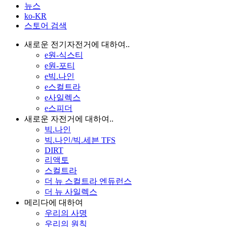
뉴스
ko-KR
스토어 검색
새로운 전기자전거에 대하여..
e원-식스티
e원-포티
e빅.나인
e스컬트라
e사일렉스
e스피더
새로운 자전거에 대하여..
빅.나인
빅.나인/빅.세븐 TFS
DIRT
리액토
스컬트라
더 뉴 스컬트라 엔듀런스
더 뉴 사일렉스
메리다에 대하여
우리의 사명
우리의 원칙