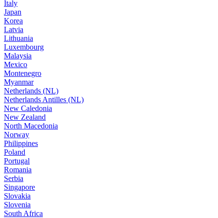
Italy
Japan
Korea
Latvia
Lithuania
Luxembourg
Malaysia
Mexico
Montenegro
Myanmar
Netherlands (NL)
Netherlands Antilles (NL)
New Caledonia
New Zealand
North Macedonia
Norway
Philippines
Poland
Portugal
Romania
Serbia
Singapore
Slovakia
Slovenia
South Africa