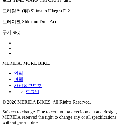
포크
TIME-WARP TRI CF5 IV disc
드레일러 (뒤)
Shimano Ultegra Di2
브레이크
Shimano Dura Ace
무게
9kg
MERIDA. MORE BIKE.
연락
면책
개인정보보호
로그인
© 2026 MERIDA BIKES. All Rights Reserved.
Subject to change. Due to continuing development and design,
MERIDA reserved the right to change any or all specifications
without prior notice.