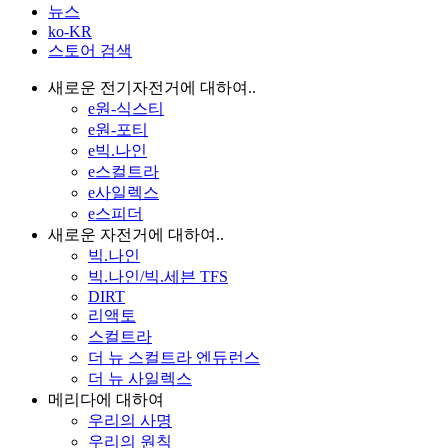
뉴스
ko-KR
스토어 검색
새로운 전기자전거에 대하여..
e원-식스티
e원-포티
e빅.나인
e스컬트라
e사일렉스
e스피더
새로운 자전거에 대하여..
빅.나인
빅.나인/빅.세븐 TFS
DIRT
리액토
스컬트라
더 뉴 스컬트라 엔듀런스
더 뉴 사일렉스
메리다에 대하여
우리의 사명
우리의 원칙