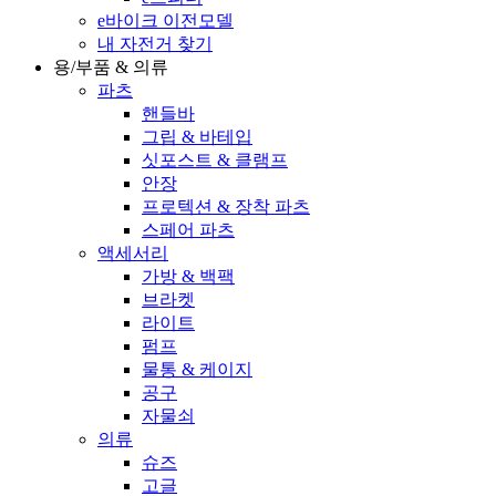
e바이크 이전모델
내 자전거 찾기
용/부품 & 의류
파츠
핸들바
그립 & 바테입
싯포스트 & 클램프
안장
프로텍션 & 장착 파츠
스페어 파츠
액세서리
가방 & 백팩
브라켓
라이트
펌프
물통 & 케이지
공구
자물쇠
의류
슈즈
고글