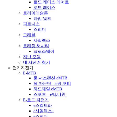
로드 레이스 에어로
로드 레이스
트라이애슬론
타임 워프
피트니스
스피더
그래블
사일렉스
트레킹 & 시티
크로스웨이
지난 모델
내 자전거 찾기
전기자전거
E-MTB
풀 서스펜션 eMTB
올 마운틴 – e원-포티
하드테일 eMTB
스포츠 – e빅.나인
E-로드 자전거
e스컬트라
e사일렉스+
e스피더