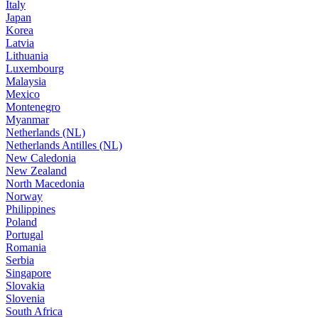
Italy
Japan
Korea
Latvia
Lithuania
Luxembourg
Malaysia
Mexico
Montenegro
Myanmar
Netherlands (NL)
Netherlands Antilles (NL)
New Caledonia
New Zealand
North Macedonia
Norway
Philippines
Poland
Portugal
Romania
Serbia
Singapore
Slovakia
Slovenia
South Africa