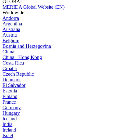
GLOBAL
MERIDA Global Website (EN)
Worldwide
Andorra
Argentina
Australia
Austria
Belgium
Bosnia and Herzegovina
China
China - Hong Kong
Costa Rica
Croatia
Czech Republic
Denmark
El Salvador
Estonia
Finland
France
Germany
Hungary
Iceland
India
Ireland
Israel