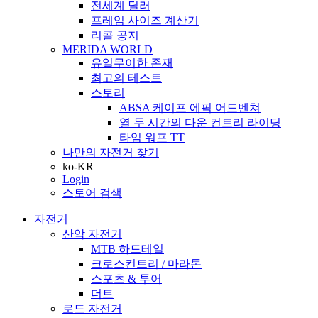
전세계 딜러
프레임 사이즈 계산기
리콜 공지
MERIDA WORLD
유일무이한 존재
최고의 테스트
스토리
ABSA 케이프 에픽 어드벤쳐
열 두 시간의 다운 컨트리 라이딩
타임 워프 TT
나만의 자전거 찾기
ko-KR
Login
스토어 검색
자전거
산악 자전거
MTB 하드테일
크로스컨트리 / 마라톤
스포츠 & 투어
더트
로드 자전거