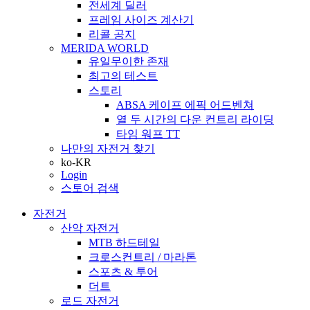
전세계 딜러
프레임 사이즈 계산기
리콜 공지
MERIDA WORLD
유일무이한 존재
최고의 테스트
스토리
ABSA 케이프 에픽 어드벤쳐
열 두 시간의 다운 컨트리 라이딩
타임 워프 TT
나만의 자전거 찾기
ko-KR
Login
스토어 검색
자전거
산악 자전거
MTB 하드테일
크로스컨트리 / 마라톤
스포츠 & 투어
더트
로드 자전거