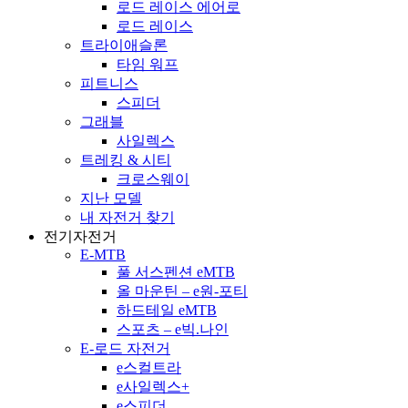
로드 레이스 에어로
로드 레이스
트라이애슬론
타임 워프
피트니스
스피더
그래블
사일렉스
트레킹 & 시티
크로스웨이
지난 모델
내 자전거 찾기
전기자전거
E-MTB
풀 서스펜션 eMTB
올 마운틴 – e원-포티
하드테일 eMTB
스포츠 – e빅.나인
E-로드 자전거
e스컬트라
e사일렉스+
e스피더