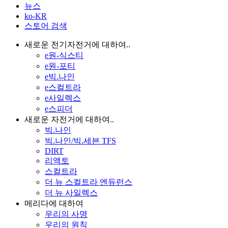
뉴스
ko-KR
스토어 검색
새로운 전기자전거에 대하여..
e원-식스티
e원-포티
e빅.나인
e스컬트라
e사일렉스
e스피더
새로운 자전거에 대하여..
빅.나인
빅.나인/빅.세븐 TFS
DIRT
리액토
스컬트라
더 뉴 스컬트라 엔듀런스
더 뉴 사일렉스
메리다에 대하여
우리의 사명
우리의 원칙