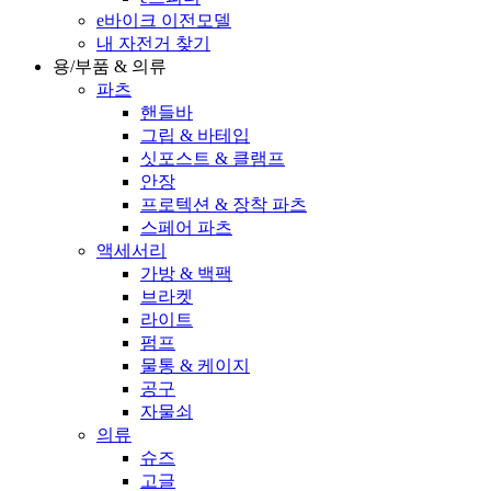
e바이크 이전모델
내 자전거 찾기
용/부품 & 의류
파츠
핸들바
그립 & 바테입
싯포스트 & 클램프
안장
프로텍션 & 장착 파츠
스페어 파츠
액세서리
가방 & 백팩
브라켓
라이트
펌프
물통 & 케이지
공구
자물쇠
의류
슈즈
고글