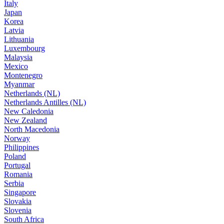
Italy
Japan
Korea
Latvia
Lithuania
Luxembourg
Malaysia
Mexico
Montenegro
Myanmar
Netherlands (NL)
Netherlands Antilles (NL)
New Caledonia
New Zealand
North Macedonia
Norway
Philippines
Poland
Portugal
Romania
Serbia
Singapore
Slovakia
Slovenia
South Africa