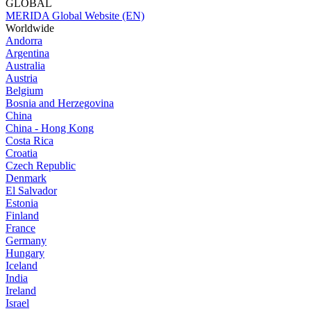
GLOBAL
MERIDA Global Website (EN)
Worldwide
Andorra
Argentina
Australia
Austria
Belgium
Bosnia and Herzegovina
China
China - Hong Kong
Costa Rica
Croatia
Czech Republic
Denmark
El Salvador
Estonia
Finland
France
Germany
Hungary
Iceland
India
Ireland
Israel