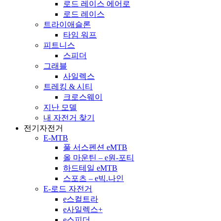
로드 레이스 에어로
로드 레이스
트라이애슬론
타임 워프
피트니스
스피더
그래블
사일렉스
트레킹 & 시티
크로스웨이
지난 모델
내 자전거 찾기
전기자전거
E-MTB
풀 서스펜션 eMTB
올 마운틴 – e원-포티
하드테일 eMTB
스포츠 – e빅.나인
E-로드 자전거
e스컬트라
e사일렉스+
e스피더