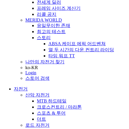
전세계 딜러
프레임 사이즈 계산기
리콜 공지
MERIDA WORLD
유일무이한 존재
최고의 테스트
스토리
ABSA 케이프 에픽 어드벤쳐
열 두 시간의 다운 컨트리 라이딩
타임 워프 TT
나만의 자전거 찾기
ko-KR
Login
스토어 검색
자전거
산악 자전거
MTB 하드테일
크로스컨트리 / 마라톤
스포츠 & 투어
더트
로드 자전거