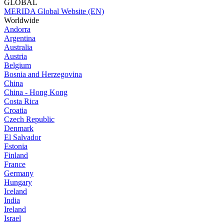
GLOBAL
MERIDA Global Website (EN)
Worldwide
Andorra
Argentina
Australia
Austria
Belgium
Bosnia and Herzegovina
China
China - Hong Kong
Costa Rica
Croatia
Czech Republic
Denmark
El Salvador
Estonia
Finland
France
Germany
Hungary
Iceland
India
Ireland
Israel