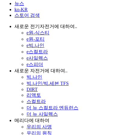
뉴스
ko-KR
스토어 검색
새로운 전기자전거에 대하여..
e원-식스티
e원-포티
e빅.나인
e스컬트라
e사일렉스
e스피더
새로운 자전거에 대하여..
빅.나인
빅.나인/빅.세븐 TFS
DIRT
리액토
스컬트라
더 뉴 스컬트라 엔듀런스
더 뉴 사일렉스
메리다에 대하여
우리의 사명
우리의 원칙