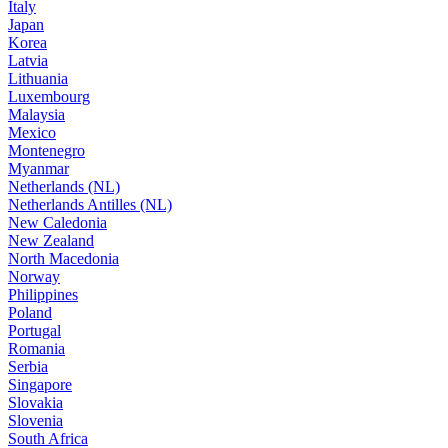
Italy
Japan
Korea
Latvia
Lithuania
Luxembourg
Malaysia
Mexico
Montenegro
Myanmar
Netherlands (NL)
Netherlands Antilles (NL)
New Caledonia
New Zealand
North Macedonia
Norway
Philippines
Poland
Portugal
Romania
Serbia
Singapore
Slovakia
Slovenia
South Africa