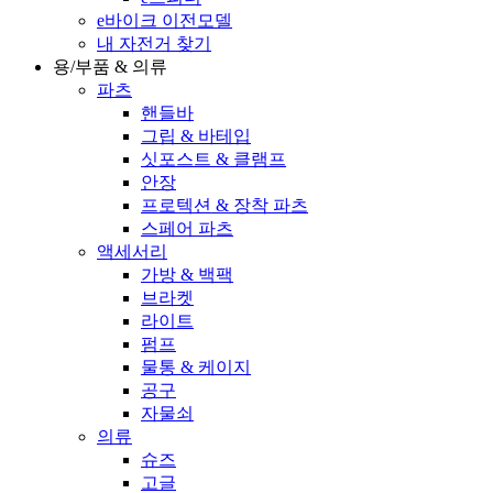
e바이크 이전모델
내 자전거 찾기
용/부품 & 의류
파츠
핸들바
그립 & 바테입
싯포스트 & 클램프
안장
프로텍션 & 장착 파츠
스페어 파츠
액세서리
가방 & 백팩
브라켓
라이트
펌프
물통 & 케이지
공구
자물쇠
의류
슈즈
고글