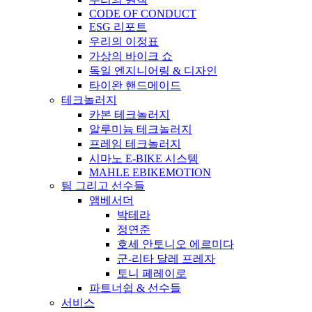
CODE OF CONDUCT
ESG 리포트
우리의 이정표
가상의 바이크 쇼
독일 엔지니어링 & 디자인
타이완 핸드메이드
테크놀러지
카본 테크놀러지
알루미늄 테크놀러지
프레임 테크놀러지
시마노 E-BIKE 시스템
MAHLE EBIKEMOTION
팀 그리고 선수들
앰베서더
박테라
정연준
호세 안토니오 에르미다
군-리타 달레 프레자
토니 페레이로
파트너쉽 & 선수들
서비스