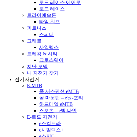
로드 레이스 에어로
로드 레이스
트라이애슬론
타임 워프
피트니스
스피더
그래블
사일렉스
트레킹 & 시티
크로스웨이
지난 모델
내 자전거 찾기
전기자전거
E-MTB
풀 서스펜션 eMTB
올 마운틴 – e원-포티
하드테일 eMTB
스포츠 – e빅.나인
E-로드 자전거
e스컬트라
e사일렉스+
e스피더