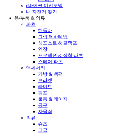
e바이크 이전모델
내 자전거 찾기
용/부품 & 의류
파츠
핸들바
그립 & 바테입
싯포스트 & 클램프
안장
프로텍션 & 장착 파츠
스페어 파츠
액세서리
가방 & 백팩
브라켓
라이트
펌프
물통 & 케이지
공구
자물쇠
의류
슈즈
고글