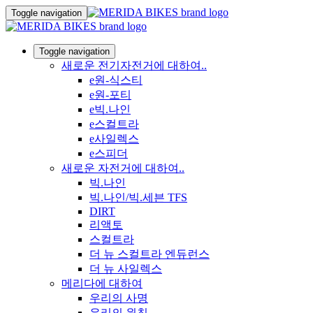
Toggle navigation
Toggle navigation
새로운 전기자전거에 대하여..
e원-식스티
e원-포티
e빅.나인
e스컬트라
e사일렉스
e스피더
새로운 자전거에 대하여..
빅.나인
빅.나인/빅.세븐 TFS
DIRT
리액토
스컬트라
더 뉴 스컬트라 엔듀런스
더 뉴 사일렉스
메리다에 대하여
우리의 사명
우리의 원칙