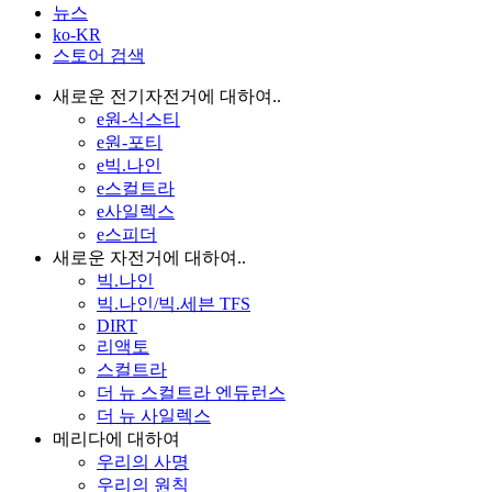
뉴스
ko-KR
스토어 검색
새로운 전기자전거에 대하여..
e원-식스티
e원-포티
e빅.나인
e스컬트라
e사일렉스
e스피더
새로운 자전거에 대하여..
빅.나인
빅.나인/빅.세븐 TFS
DIRT
리액토
스컬트라
더 뉴 스컬트라 엔듀런스
더 뉴 사일렉스
메리다에 대하여
우리의 사명
우리의 원칙