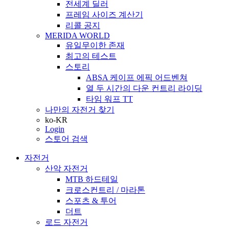
전세계 딜러
프레임 사이즈 계산기
리콜 공지
MERIDA WORLD
유일무이한 존재
최고의 테스트
스토리
ABSA 케이프 에픽 어드벤쳐
열 두 시간의 다운 컨트리 라이딩
타임 워프 TT
나만의 자전거 찾기
ko-KR
Login
스토어 검색
자전거
산악 자전거
MTB 하드테일
크로스컨트리 / 마라톤
스포츠 & 투어
더트
로드 자전거