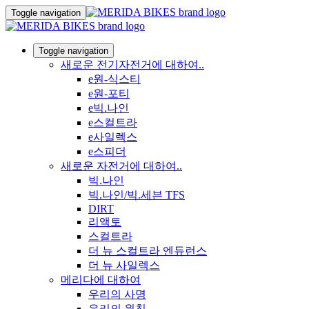
Toggle navigation
Toggle navigation
새로운 전기자전거에 대하여..
e원-식스티
e원-포티
e빅.나인
e스컬트라
e사일렉스
e스피더
새로운 자전거에 대하여..
빅.나인
빅.나인/빅.세븐 TFS
DIRT
리액토
스컬트라
더 뉴 스컬트라 엔듀런스
더 뉴 사일렉스
메리다에 대하여
우리의 사명
우리의 원칙