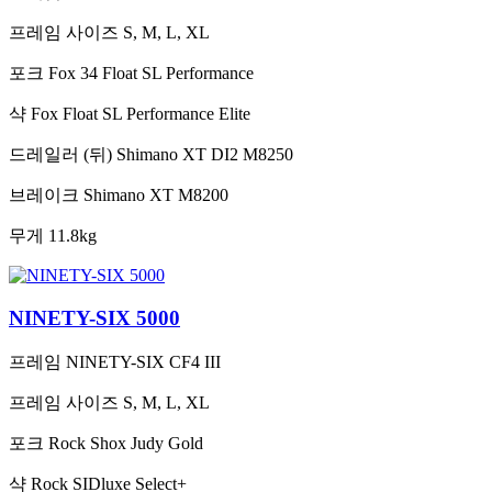
프레임 사이즈
S, M, L, XL
포크
Fox 34 Float SL Performance
샥
Fox Float SL Performance Elite
드레일러 (뒤)
Shimano XT DI2 M8250
브레이크
Shimano XT M8200
무게
11.8kg
NINETY-SIX 5000
프레임
NINETY-SIX CF4 III
프레임 사이즈
S, M, L, XL
포크
Rock Shox Judy Gold
샥
Rock SIDluxe Select+