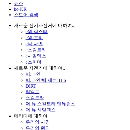
뉴스
ko-KR
스토어 검색
새로운 전기자전거에 대하여..
e원-식스티
e원-포티
e빅.나인
e스컬트라
e사일렉스
e스피더
새로운 자전거에 대하여..
빅.나인
빅.나인/빅.세븐 TFS
DIRT
리액토
스컬트라
더 뉴 스컬트라 엔듀런스
더 뉴 사일렉스
메리다에 대하여
우리의 사명
우리의 원칙