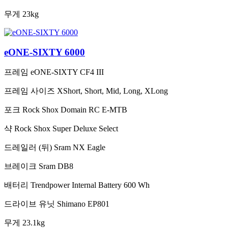
무게
23kg
eONE-SIXTY 6000
프레임
eONE-SIXTY CF4 III
프레임 사이즈
XShort, Short, Mid, Long, XLong
포크
Rock Shox Domain RC E-MTB
샥
Rock Shox Super Deluxe Select
드레일러 (뒤)
Sram NX Eagle
브레이크
Sram DB8
배터리
Trendpower Internal Battery 600 Wh
드라이브 유닛
Shimano EP801
무게
23.1kg