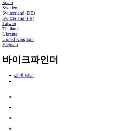
Spain
Sweden
Switzerland (DE)
Switzerland (FR)
Taiwan
Thailand
Ukraine
United Kingdom
Vietnam
바이크파인더
리셋 필터