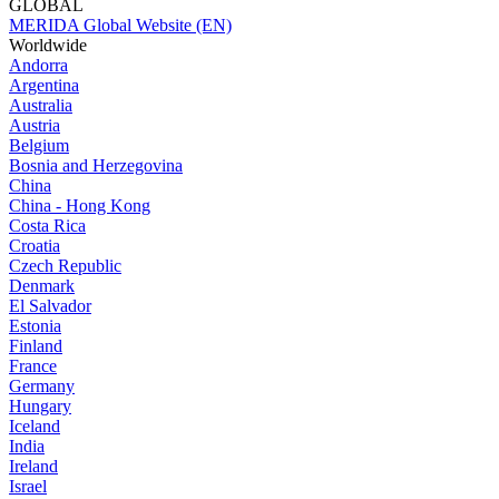
GLOBAL
MERIDA Global Website (EN)
Worldwide
Andorra
Argentina
Australia
Austria
Belgium
Bosnia and Herzegovina
China
China - Hong Kong
Costa Rica
Croatia
Czech Republic
Denmark
El Salvador
Estonia
Finland
France
Germany
Hungary
Iceland
India
Ireland
Israel