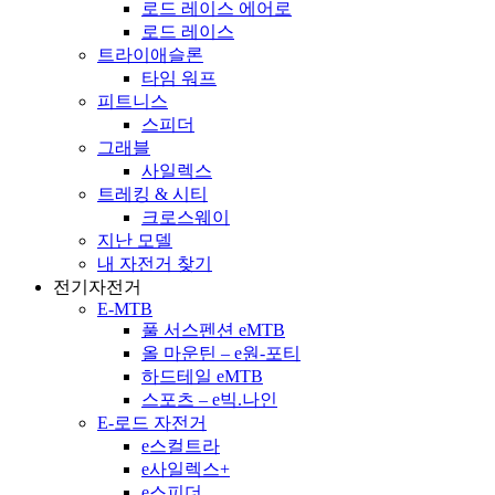
로드 레이스 에어로
로드 레이스
트라이애슬론
타임 워프
피트니스
스피더
그래블
사일렉스
트레킹 & 시티
크로스웨이
지난 모델
내 자전거 찾기
전기자전거
E-MTB
풀 서스펜션 eMTB
올 마운틴 – e원-포티
하드테일 eMTB
스포츠 – e빅.나인
E-로드 자전거
e스컬트라
e사일렉스+
e스피더