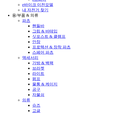
e바이크 이전모델
내 자전거 찾기
용/부품 & 의류
파츠
핸들바
그립 & 바테입
싯포스트 & 클램프
안장
프로텍션 & 장착 파츠
스페어 파츠
액세서리
가방 & 백팩
브라켓
라이트
펌프
물통 & 케이지
공구
자물쇠
의류
슈즈
고글