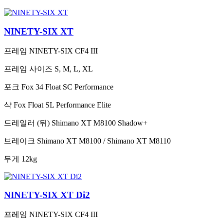
NINETY-SIX XT
프레임
NINETY-SIX CF4 III
프레임 사이즈
S, M, L, XL
포크
Fox 34 Float SC Performance
샥
Fox Float SL Performance Elite
드레일러 (뒤)
Shimano XT M8100 Shadow+
브레이크
Shimano XT M8100 / Shimano XT M8110
무게
12kg
NINETY-SIX XT Di2
프레임
NINETY-SIX CF4 III