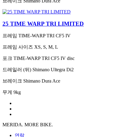
브레이크
Shimano Dura Ace
25 TIME WARP TRI LIMITED
프레임
TIME-WARP TRI CF5 IV
프레임 사이즈
XS, S, M, L
포크
TIME-WARP TRI CF5 IV disc
드레일러 (뒤)
Shimano Ultegra Di2
브레이크
Shimano Dura Ace
무게
9kg
MERIDA. MORE BIKE.
연락