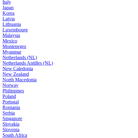
Italy
Japan
Korea
Latvia
Lithuania
Luxembourg
Malaysia
Mexico
Montenegro
Myanmar
Netherlands (NL)
Netherlands Antilles (NL)
New Caledonia
New Zealand
North Macedonia
Norway
Philippines
Poland
Portugal
Romania
Serbia
Singapore
Slovakia
Slovenia
South Africa