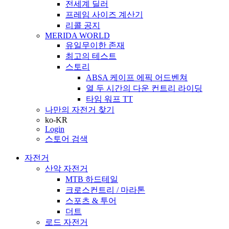
전세계 딜러
프레임 사이즈 계산기
리콜 공지
MERIDA WORLD
유일무이한 존재
최고의 테스트
스토리
ABSA 케이프 에픽 어드벤쳐
열 두 시간의 다운 컨트리 라이딩
타임 워프 TT
나만의 자전거 찾기
ko-KR
Login
스토어 검색
자전거
산악 자전거
MTB 하드테일
크로스컨트리 / 마라톤
스포츠 & 투어
더트
로드 자전거