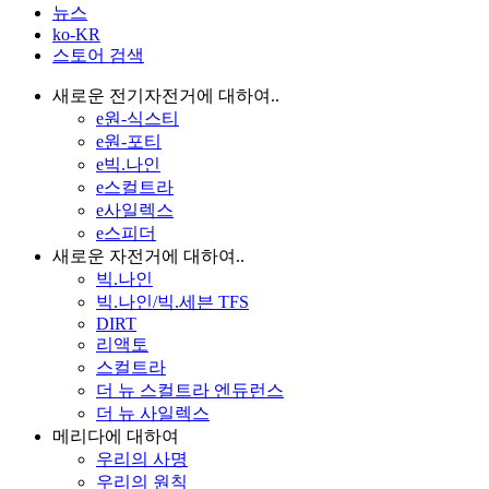
뉴스
ko-KR
스토어 검색
새로운 전기자전거에 대하여..
e원-식스티
e원-포티
e빅.나인
e스컬트라
e사일렉스
e스피더
새로운 자전거에 대하여..
빅.나인
빅.나인/빅.세븐 TFS
DIRT
리액토
스컬트라
더 뉴 스컬트라 엔듀런스
더 뉴 사일렉스
메리다에 대하여
우리의 사명
우리의 원칙