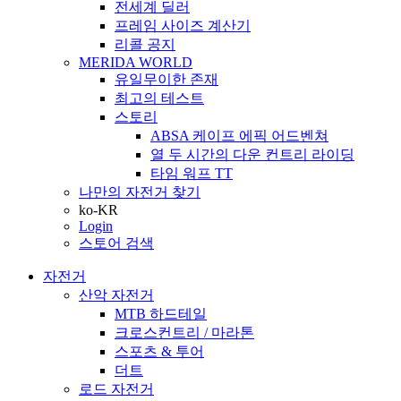
전세계 딜러
프레임 사이즈 계산기
리콜 공지
MERIDA WORLD
유일무이한 존재
최고의 테스트
스토리
ABSA 케이프 에픽 어드벤쳐
열 두 시간의 다운 컨트리 라이딩
타임 워프 TT
나만의 자전거 찾기
ko-KR
Login
스토어 검색
자전거
산악 자전거
MTB 하드테일
크로스컨트리 / 마라톤
스포츠 & 투어
더트
로드 자전거