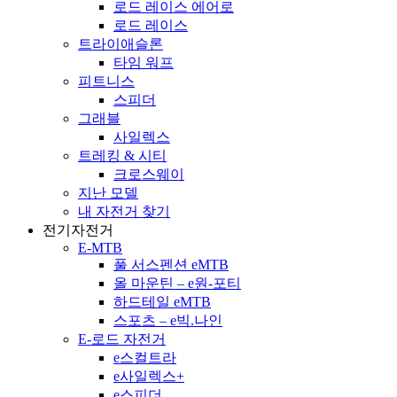
로드 레이스 에어로
로드 레이스
트라이애슬론
타임 워프
피트니스
스피더
그래블
사일렉스
트레킹 & 시티
크로스웨이
지난 모델
내 자전거 찾기
전기자전거
E-MTB
풀 서스펜션 eMTB
올 마운틴 – e원-포티
하드테일 eMTB
스포츠 – e빅.나인
E-로드 자전거
e스컬트라
e사일렉스+
e스피더