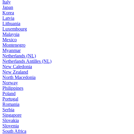
Italy
Japan
Korea
Latvia
Lithuania
Luxembourg
Malaysia
Mexico
Montenegro
Myanmar
Netherlands (NL)
Netherlands Antilles (NL)
New Caledonia
New Zealand
North Macedonia
Norway
Philippines
Poland
Portugal
Romania
Serbia
Singapore
Slovakia
Slovenia
South Africa