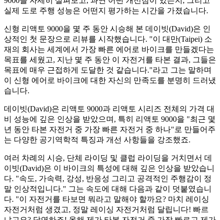
9000을 자세히 살펴보고, 과연 어떤 개선점이 있는지, 그리고
실제 도로 주행 성능은 어떤지 평가하는 시간을 가졌습니다.
신형 리액토 9000을 몇 주 동안 시승해 본 데이빗(David)은 인
상적인 첫 문장으로 리뷰를 시작했습니다. "이 대만(Taipei) 소
재의 회사는 세계에서 가장 빠른 에어로 바이크를 만들겠다는
목표를 세웠고, 지난 몇 주 동안 이 자전거를 타본 결과, 그들은
목표에 매우 근접하게 도달한 것 같습니다."라고 그는 말하며
이 신형 에어로 바이크에 대한 자신의 만족도를 분명히 드러냈
습니다.
데이빗(David)은 리액토 9000과 리액토 시리즈 전체의 가격 대
비 성능에 깊은 인상을 받았으며, 특히 리액토 9000을 "최근 몇
년 동안 타본 자전거 중 가장 빠른 자전거 중 하나"로 만들어주
는 다양한 공기역학적 특징과 개선 사항들을 강조했죠.
여러 차례의 시승, 단체 라이딩 및 클럽 라이딩을 거치면서 데
이빗(David)은 이 바이크의 특성에 대해 깊은 인상을 받았습니
다. "속도, 가속력, 강성, 반응성 그리고 공격적인 주행감이 정
말 인상적입니다." 그는 속도에 대해 다음과 같이 덧붙였습니
다. "이 자전거를 타보면 뭐라고 말해야 할까요? 마치 레이싱
자전거처럼 생겼고, 정말 레이싱 자전거처럼 달립니다! 빠르
냐고요? 당연하죠! 올해 제가 타본 자전거 중 가장 빠르고 제가