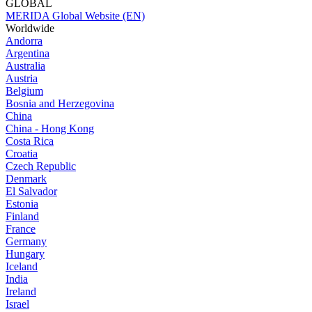
GLOBAL
MERIDA Global Website (EN)
Worldwide
Andorra
Argentina
Australia
Austria
Belgium
Bosnia and Herzegovina
China
China - Hong Kong
Costa Rica
Croatia
Czech Republic
Denmark
El Salvador
Estonia
Finland
France
Germany
Hungary
Iceland
India
Ireland
Israel