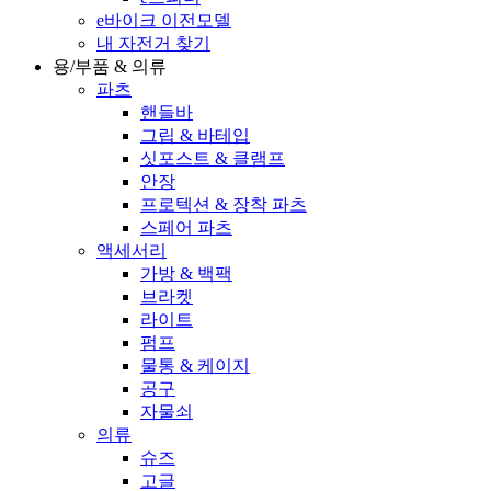
e바이크 이전모델
내 자전거 찾기
용/부품 & 의류
파츠
핸들바
그립 & 바테입
싯포스트 & 클램프
안장
프로텍션 & 장착 파츠
스페어 파츠
액세서리
가방 & 백팩
브라켓
라이트
펌프
물통 & 케이지
공구
자물쇠
의류
슈즈
고글