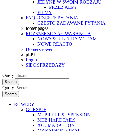
JEDYNE W SWOIM RODZAJU
PRZEZ ALPY
FILMY
FAQ - CZĘSTE PYTANIA
CZĘSTO ZADAWANE PYTANIA
footer pages
ROZSZERZONA GWARANCJA
NOWA SCULTURA V TEAM
NOWE REACTO
Dobierz rower
pl-PL
Login
SIEĆ SPRZEDAŻY
Query
Search
Query
Search
ROWERY
GÓRSKIE
MTB FULL SUSPENSION
MTB HARDTAILS
XC / MARATHON
MARATHON / TRAIL