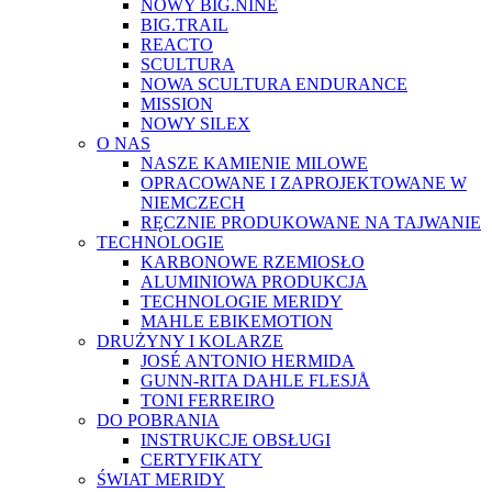
NOWY BIG.NINE
BIG.TRAIL
REACTO
SCULTURA
NOWA SCULTURA ENDURANCE
MISSION
NOWY SILEX
O NAS
NASZE KAMIENIE MILOWE
OPRACOWANE I ZAPROJEKTOWANE W
NIEMCZECH
RĘCZNIE PRODUKOWANE NA TAJWANIE
TECHNOLOGIE
KARBONOWE RZEMIOSŁO
ALUMINIOWA PRODUKCJA
TECHNOLOGIE MERIDY
MAHLE EBIKEMOTION
DRUŻYNY I KOLARZE
JOSÉ ANTONIO HERMIDA
GUNN-RITA DAHLE FLESJÅ
TONI FERREIRO
DO POBRANIA
INSTRUKCJE OBSŁUGI
CERTYFIKATY
ŚWIAT MERIDY