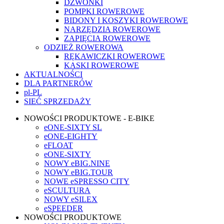
DZWONKI
POMPKI ROWEROWE
BIDONY I KOSZYKI ROWEROWE
NARZĘDZIA ROWEROWE
ZAPIĘCIA ROWEROWE
ODZIEŻ ROWEROWA
RĘKAWICZKI ROWEROWE
KASKI ROWEROWE
AKTUALNOŚCI
DLA PARTNERÓW
pl-PL
SIEĆ SPRZEDAŻY
NOWOŚCI PRODUKTOWE - E-BIKE
eONE-SIXTY SL
eONE-EIGHTY
eFLOAT
eONE-SIXTY
NOWY eBIG.NINE
NOWY eBIG.TOUR
NOWE eSPRESSO CITY
eSCULTURA
NOWY eSILEX
eSPEEDER
NOWOŚCI PRODUKTOWE