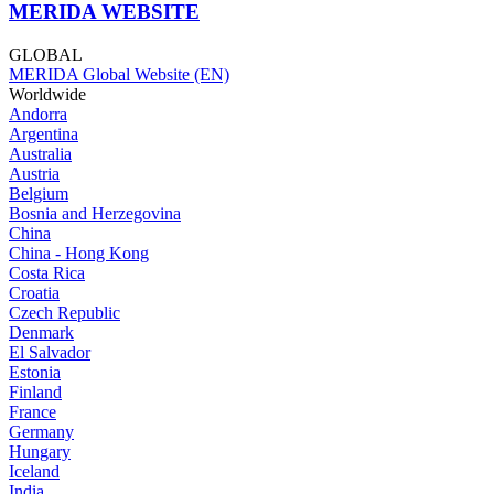
MERIDA WEBSITE
GLOBAL
MERIDA Global Website (EN)
Worldwide
Andorra
Argentina
Australia
Austria
Belgium
Bosnia and Herzegovina
China
China - Hong Kong
Costa Rica
Croatia
Czech Republic
Denmark
El Salvador
Estonia
Finland
France
Germany
Hungary
Iceland
India