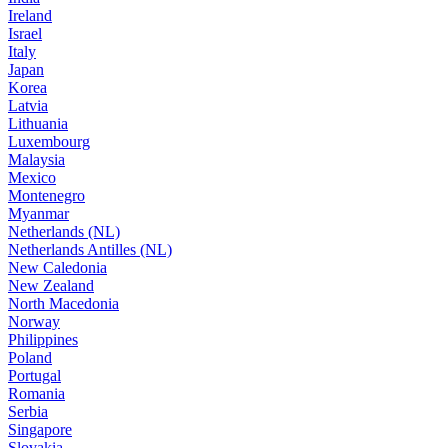
Ireland
Israel
Italy
Japan
Korea
Latvia
Lithuania
Luxembourg
Malaysia
Mexico
Montenegro
Myanmar
Netherlands (NL)
Netherlands Antilles (NL)
New Caledonia
New Zealand
North Macedonia
Norway
Philippines
Poland
Portugal
Romania
Serbia
Singapore
Slovakia