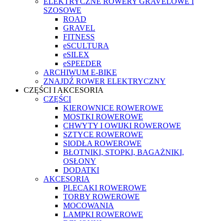
ELEKTRYCZNE ROWERY GRAVELOWE I
SZOSOWE
ROAD
GRAVEL
FITNESS
eSCULTURA
eSILEX
eSPEEDER
ARCHIWUM E-BIKE
ZNAJDŹ ROWER ELEKTRYCZNY
CZĘŚCI I AKCESORIA
CZĘŚCI
KIEROWNICE ROWEROWE
MOSTKI ROWEROWE
CHWYTY I OWIJKI ROWEROWE
SZTYCE ROWEROWE
SIODŁA ROWEROWE
BŁOTNIKI, STOPKI, BAGAŻNIKI,
OSŁONY
DODATKI
AKCESORIA
PLECAKI ROWEROWE
TORBY ROWEROWE
MOCOWANIA
LAMPKI ROWEROWE