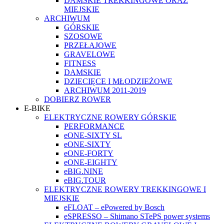
DAMSKIE TREKKINGOWE ORAZ
MIEJSKIE
ARCHIWUM
GÓRSKIE
SZOSOWE
PRZEŁAJOWE
GRAVELOWE
FITNESS
DAMSKIE
DZIECIĘCE I MŁODZIEŻOWE
ARCHIWUM 2011-2019
DOBIERZ ROWER
E-BIKE
ELEKTRYCZNE ROWERY GÓRSKIE
PERFORMANCE
eONE-SIXTY SL
eONE-SIXTY
eONE-FORTY
eONE-EIGHTY
eBIG.NINE
eBIG.TOUR
ELEKTRYCZNE ROWERY TREKKINGOWE I
MIEJSKIE
eFLOAT – ePowered by Bosch
eSPRESSO – Shimano STePS power systems