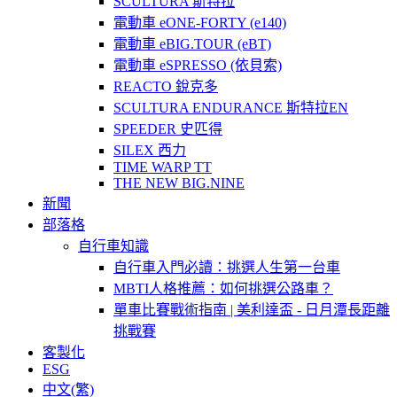
SCULTURA 斯特拉
電動車 eONE-FORTY (e140)
電動車 eBIG.TOUR (eBT)
電動車 eSPRESSO (依貝索)
REACTO 銳克多
SCULTURA ENDURANCE 斯特拉EN
SPEEDER 史匹得
SILEX 西力
TIME WARP TT
THE NEW BIG.NINE
新聞
部落格
自行車知識
自行車入門必讀：挑選人生第一台車
MBTI人格推薦：如何挑選公路車？
單車比賽戰術指南 | 美利達盃 - 日月潭長距離
挑戰賽
客製化
ESG
中文(繁)