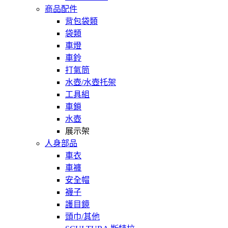
商品配件
背包袋類
袋類
車燈
車鈴
打氣筒
水壺/水壺托架
工具組
車鎖
水壺
展示架
人身部品
車衣
車褲
安全帽
襪子
護目鏡
頭巾/其他