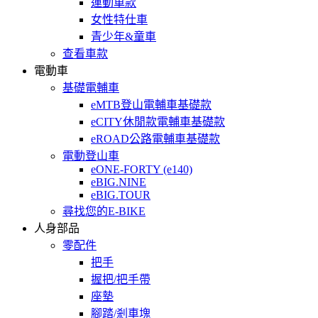
運動車款
女性特仕車
青少年&童車
查看車款
電動車
基礎電輔車
eMTB登山電輔車基礎款
eCITY休閒款電輔車基礎款
eROAD公路電輔車基礎款
電動登山車
eONE-FORTY (e140)
eBIG.NINE
eBIG.TOUR
尋找您的E-BIKE
人身部品
零配件
把手
握把/把手帶
座墊
腳踏/剎車塊