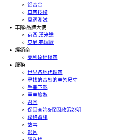
鋁合金
車架技術
風洞測試
車隊/品牌大使
荷西.漢米達
東尼.弗瑞歐
經銷商
美利達經銷商
服務
世界各地代理商
尋找適合您的車架尺寸
手冊下載
單車旅遊
召回
保固查詢&保固政策說明
聯絡資訊
故事
影片
隱私權