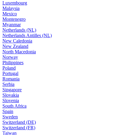
Luxembourg
Malaysia
Mexico
Montenegro
Myanmar
Netherlands (NL)
Netherlands Antilles (NL)
New Caledonia
New Zealand
North Macedonia
Norway
Philippines
Poland
Portugal
Romania
Serbia
Singapore
Slovakia
Slovenia
South Africa
Spain
Sweden
Switzerland (DE)
Switzerland (FR)
Taiwan