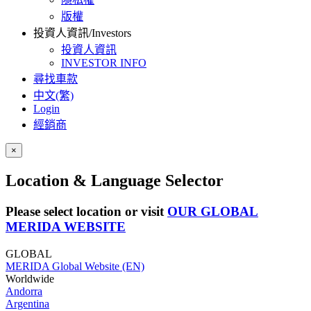
版權
投資人資訊/Investors
投資人資訊
INVESTOR INFO
尋找車款
中文(繁)
Login
經銷商
×
Location & Language Selector
Please select location or visit
OUR GLOBAL
MERIDA WEBSITE
GLOBAL
MERIDA Global Website (EN)
Worldwide
Andorra
Argentina