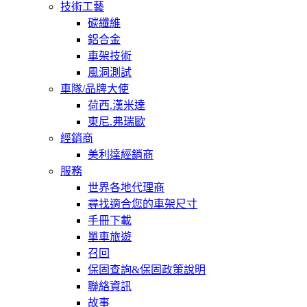
技術工藝
碳纖維
鋁合金
車架技術
風洞測試
車隊/品牌大使
荷西.漢米達
東尼.弗瑞歐
經銷商
美利達經銷商
服務
世界各地代理商
尋找適合您的車架尺寸
手冊下載
單車旅遊
召回
保固查詢&保固政策說明
聯絡資訊
故事