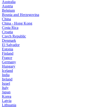
Australia
Austria
Belgium
Bosnia and Herzegovina
China
China - Hong Kong
Costa Rica
Croatia
Czech Republic
Denmark
El Salvador
Estonia
Finland
France
Germany
Hungary
Iceland
India
Ireland
Israel
Italy
Japan
Korea
Latvia
Lithuania