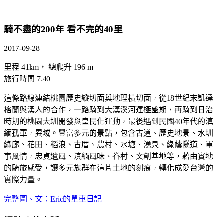
騎不盡的200年 看不完的40里
2017-09-28
里程 41km， 總爬升 196 m
旅行時間 7:40
這條路線連結桃園歷史縱切面與地理橫切面，從18世紀末凱達
格蘭與漢人的合作，一路騎到大漢溪河運極盛期，再騎到日治
時期的桃園大圳開發與皇民化運動，最後遇到民國40年代的滇
緬孤軍，異域。豐富多元的景點，包含古道、歷史地景、水圳
綠廊、花田、稻浪、古厝、農村、水塘、湧泉、綠蔭隧道、軍
事風情，忠貞遺風、滇緬風味、眷村、文創基地等，藉由實地
的騎旅感受，讓多元族群在這片土地的刻痕，轉化成愛台灣的
實際力量。
完整圖、文：Eric的單車日記