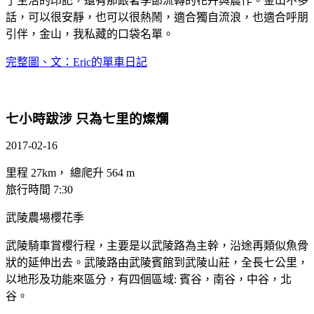
了生活的印記，還有那跟著季節流轉的花卉與農作。金山不多
話，可以很安靜，也可以很熱鬧，適合獨自流浪，也適合呼朋
引伴，金山，我私藏的口袋名單。
完整圖、文：Eric的單車日記
七小時跋涉 只為七里的燦爛
2017-02-16
里程 27km， 總爬升 564 m
旅行時間 7:30
武陵農場櫻花季
武陵騎車賞櫻行程，主要是以武陵路為主幹，沿途再類似魚骨
狀的延伸出去。武陵路由武陵賓館到武陵山莊，全長七公里，
以地形及功能來區分，有四個區域: 賓谷，南谷，中谷，北
谷。