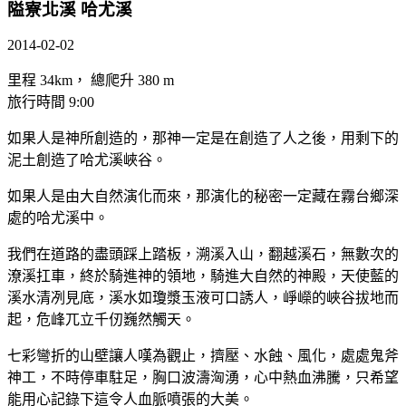
隘寮北溪 哈尤溪
2014-02-02
里程 34km， 總爬升 380 m
旅行時間 9:00
如果人是神所創造的，那神一定是在創造了人之後，用剩下的
泥土創造了哈尤溪峽谷。
如果人是由大自然演化而來，那演化的秘密一定藏在霧台鄉深
處的哈尤溪中。
我們在道路的盡頭踩上踏板，溯溪入山，翻越溪石，無數次的
潦溪扛車，終於騎進神的領地，騎進大自然的神殿，天使藍的
溪水清冽見底，溪水如瓊漿玉液可口誘人，崢嶸的峽谷拔地而
起，危峰兀立千仞巍然觸天。
七彩彎折的山壁讓人嘆為觀止，擠壓、水蝕、風化，處處鬼斧
神工，不時停車駐足，胸口波濤洶湧，心中熱血沸騰，只希望
能用心記錄下這令人血脈噴張的大美。