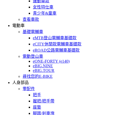
運動車款
女性特仕車
青少年&童車
查看車款
電動車
基礎電輔車
eMTB登山電輔車基礎款
eCITY休閒款電輔車基礎款
eROAD公路電輔車基礎款
電動登山車
eONE-FORTY (e140)
eBIG.NINE
eBIG.TOUR
尋找您的E-BIKE
人身部品
零配件
把手
握把/把手帶
座墊
腳踏/剎車塊