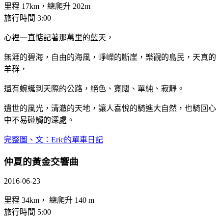
里程 17km，總爬升 202m
旅行時間 3:00
心裡一直惦記著那萬里的藍天，
無涯的碧海，自由的海風，崢嶸的斷崖，樂觀的島民，天真的
羊群，
還有蜿蜒到天際的公路，絕色、寬闊、單純、寂靜。
遺世的風光，清澈的天地，讓人喜悅的騎進大自然，也騎回心
中不易碰觸的深處。
完整圖、文：Eric的單車日記
仲夏的黃金交響曲
2016-06-23
里程 34km， 總爬升 140 m
旅行時間 5:00