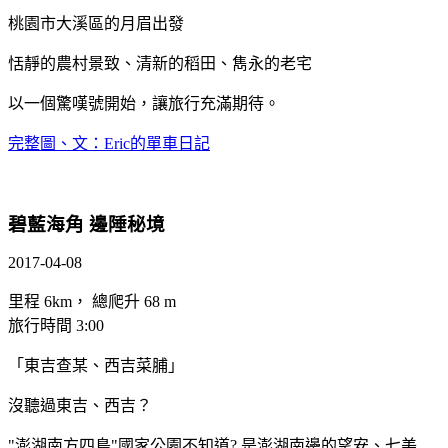
桃園市大溪區的月眉出發
恬靜的農村景致、清新的稻田、雋永的老宅
以一個驚嘆號開始，讓旅行充滿期待。
完整圖、文：Eric的單車日記
碧藍海角 邊陲秘境
2017-04-08
里程 6km， 總爬升 68 m
旅行時間 3:00
「東吉查某、西吉菜脯」
沒聽過東吉、西吉？
"澎湖南方四島"國家公園不知道? 是澎湖南邊的望安、七美