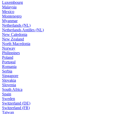
Luxembourg
Malaysia
Mexico
Montenegro
Myanmar
Netherlands (NL)
Netherlands Antilles (NL)
New Caledonia
New Zealand
North Macedonia
Norway
Philippines
Poland
Portugal
Romania
Serbia
Singapore
Slovakia
Slovenia
South Africa
Spain
Sweden
Switzerland (DE)
Switzerland (FR)
Taiwan