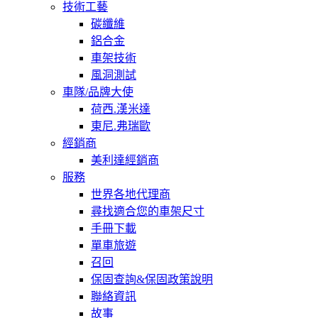
技術工藝
碳纖維
鋁合金
車架技術
風洞測試
車隊/品牌大使
荷西.漢米達
東尼.弗瑞歐
經銷商
美利達經銷商
服務
世界各地代理商
尋找適合您的車架尺寸
手冊下載
單車旅遊
召回
保固查詢&保固政策說明
聯絡資訊
故事