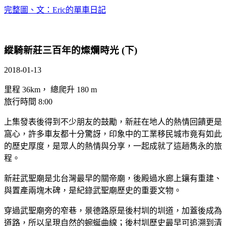
完整圖、文：Eric的單車日記
縱騎新莊三百年的燦爛時光 (下)
2018-01-13
里程 36km， 總爬升 180 m
旅行時間 8:00
上集發表後得到不少朋友的鼓勵，新莊在地人的熱情回饋更是
窩心，許多車友都十分驚訝，印象中的工業移民城市竟有如此
的歷史厚度，是眾人的熱情與分享，一起成就了這趟雋永的旅
程。
新莊武聖廟是北台灣最早的關帝廟，後殿過水廊上鑲有重建、
與置產兩塊木碑，是紀錄武聖廟歷史的重要文物。
穿過武聖廟旁的窄巷，景德路原是後村圳的圳道，加蓋後成為
道路，所以呈現自然的蜿蜒曲線；後村圳歷史最早可追溯到清