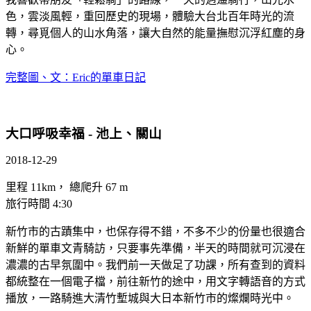
色，雲淡風輕，重回歷史的現場，體驗大台北百年時光的流
轉，尋覓個人的山水角落，讓大自然的能量撫慰沉浮紅塵的身
心。
完整圖、文：Eric的單車日記
大口呼吸幸福 - 池上、關山
2018-12-29
里程 11km， 總爬升 67 m
旅行時間 4:30
新竹市的古蹟集中，也保存得不錯，不多不少的份量也很適合
新鮮的單車文青騎訪，只要事先準備，半天的時間就可沉浸在
濃濃的古早氛圍中。我們前一天做足了功課，所有查到的資料
都統整在一個電子檔，前往新竹的途中，用文字轉語音的方式
播放，一路騎進大清竹塹城與大日本新竹市的燦爛時光中。