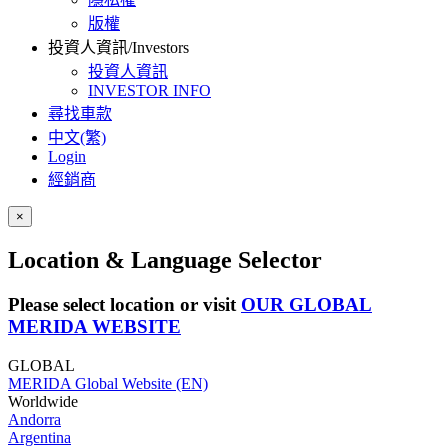
版權
投資人資訊/Investors
投資人資訊
INVESTOR INFO
尋找車款
中文(繁)
Login
經銷商
×
Location & Language Selector
Please select location or visit
OUR GLOBAL
MERIDA WEBSITE
GLOBAL
MERIDA Global Website (EN)
Worldwide
Andorra
Argentina