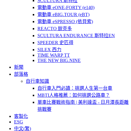
SCULTURA 斯特拉
電動車 eONE-FORTY (e140)
電動車 eBIG.TOUR (eBT)
電動車 eSPRESSO (依貝索)
REACTO 銳克多
SCULTURA ENDURANCE 斯特拉EN
SPEEDER 史匹得
SILEX 西力
TIME WARP TT
THE NEW BIG.NINE
新聞
部落格
自行車知識
自行車入門必讀：挑選人生第一台車
MBTI人格推薦：如何挑選公路車？
單車比賽戰術指南 | 美利達盃 - 日月潭長距離
挑戰賽
客製化
ESG
中文(繁)