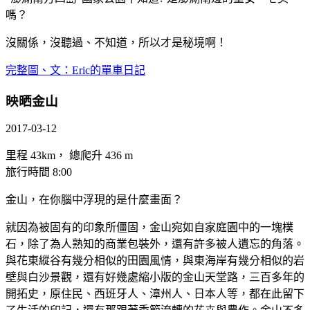
嗎？
沒關係，沒聽過、不知道，所以才是秘境啊！
完整圖、文：Eric的單車日記
映晒金山
2017-03-12
里程 43km， 總爬升 436 m
旅行時間 8:00
金山，在你腦中浮現的是什麼畫面？
就因為被固有的印象所僵固，金山宛如自家庭園中的一塊樸
石，除了為人熟知的商業包裝外，還有許多被人遺忘的角落。
與花東縱谷有幾分相似的田園風情，與東海岸有幾分相似的岩
壁與白沙景觀，還有好幾處縮小版的金山天堂路，三百多年的
開拓史，原住民、西班牙人、漳州人、日本人等，都在此留下