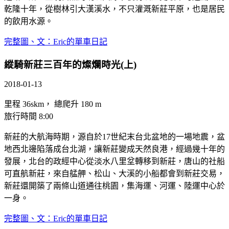
乾隆十年，從樹林引大漢溪水，不只灌溉新莊平原，也是居民
的飲用水源。
完整圖、文：Eric的單車日記
縱騎新莊三百年的燦爛時光(上)
2018-01-13
里程 36skm， 總爬升 180 m
旅行時間 8:00
新莊的大航海時期，源自於17世紀末台北盆地的一場地震，盆
地西北邊陷落成台北湖，讓新莊變成天然良港，經過幾十年的
發展，北台的政經中心從淡水八里坌轉移到新莊，唐山的社船
可直航新莊，來自艋舺、松山、大溪的小船都會到新莊交易，
新莊還開築了兩條山道通往桃園，集海運、河運、陸運中心於
一身。
完整圖、文：Eric的單車日記