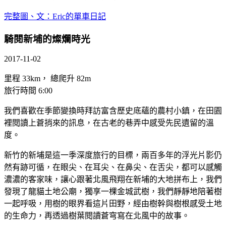
完整圖、文：Eric的單車日記
騎閱新埔的燦爛時光
2017-11-02
里程 33km， 總爬升 82m
旅行時間 6:00
我們喜歡在季節變換時拜訪富含歷史底蘊的農村小鎮，在田園
裡閱讀上蒼捎來的訊息，在古老的巷弄中感受先民遺留的溫
度。
新竹的新埔是這一季深度旅行的目標，兩百多年的浮光片影仍
然有跡可循，在眼尖、在耳尖、在鼻尖、在舌尖，都可以感觸
濃濃的客家味，讓心跟著北風飛翔在新埔的大地拼布上，我們
發現了龍貓土地公廟，獨享一棵金城武樹，我們靜靜地陪著樹
一起呼吸，用樹的眼界看這片田野，經由樹幹與樹根感受土地
的生命力，再透過樹葉閱讀蒼穹寫在北風中的故事。