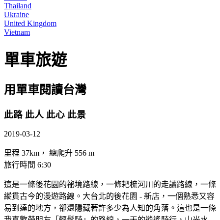
Thailand
Ukraine
United Kingdom
Vietnam
單車旅遊
用單車閱讀台灣
此路 此人 此心 此景
2019-03-12
里程 37km， 總爬升 556 m
旅行時間 6:30
這是一條後花園的祕境路線，一條耙梳河川的走讀路線，一條
縱貫古今的漫遊路線。大台北的後花園 - 新店，一個熟悉又容
易到達的地方，卻還隱藏著許多少為人知的角落。這也是一條
我喜歡帶朋友「輕鬆騎」的路線，一天的逍遙騎行，山光水