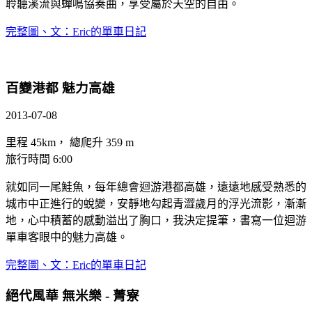
聆聽溪流與蟬鳴協奏曲，享受屬於天空的自由。
完整圖、文：Eric的單車日記
百變港都 魅力高雄
2013-07-08
里程 45km， 總爬升 359 m
旅行時間 6:00
就如同一尾鮭魚，每年總會迴游港都高雄，遠遠地感受熟悉的
城市中正進行的蛻變，安靜地勾起青澀歲月的浮光流影，漸漸
地，心中積蓄的感動溢出了胸口，我決定提筆，書寫一位迴游
單車客眼中的魅力高雄。
完整圖、文：Eric的單車日記
絕代風華 無米樂 - 菁寮