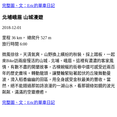
完整圖、文：Eric的單車日記
北埔峨眉 山城漫遊
2018-12-01
里程 36 km， 總爬升 527 m
旅行時間 6:00
微風徐徐，天清氣爽，山野換上繽紛的秋裝，採上踏板，一起
來Bike訪兩座慢活的山城 - 北埔、峨眉。這裡有濃濃的客家風
情，有數不盡的開墾故事，古樸蜿蜒的街巷中還可感受近兩百
年的歷史塵埃。轉動龍頭，讓雙輪緊貼著起伏的丘陵舞動曼
波，滑入稻香幽幽的田區，用全身感受金秋最美的豐收。當
然，絕不能錯過那如詩浪漫的一湖山水，看那碧綠如鏡的波光
粼粼，滿滿的空靈療癒。
完整圖、文：Eric的單車日記