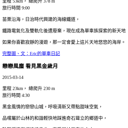
里程 53km， 總爬升 378 m
旅行時間 9:00
苗栗沿海，日治時代興建的海線鐵道，
鐵路電氣化及雙軌化後遭廢棄，現在成為單車族探索的新天地
如果你喜歡寂靜的漫遊，那一定會愛上這片天地悠悠的海岸。
完整圖、文：Eric的單車日記
戀戀風塵 看見黑金歲月
2015-03-14
里程 23km， 總爬升 230 m
旅行時間 4:30
黑金風情的戀戀山城，呼吸清新又帶點甜味空氣，
品嚐屬於山林的和諧輕快地踩進奇石聳立的鄉道中，