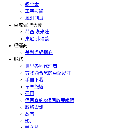
鋁合金
車架技術
風洞測試
車隊/品牌大使
荷西.漢米達
東尼.弗瑞歐
經銷商
美利達經銷商
服務
世界各地代理商
尋找適合您的車架尺寸
手冊下載
單車旅遊
召回
保固查詢&保固政策說明
聯絡資訊
故事
影片
隱私權