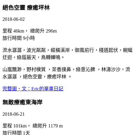
絕色空靈 療癒坪林
2018-06-02
里程 46km， 總爬升 296m
旅行時間 9小時
流水潺潺，波光粼粼，縱橫溪岸，御風前行，棧道起伏，蜿蜒
迂迴，綠蔭蔽天，鳥轉蟬鳴。
山嵐飄渺，野村樸質 ，茶香撲鼻，綠意沁脾 ，林濤沙沙，流
水潺潺 ，絕色空靈，療癒坪林 。
完整圖、文：Eric的單車日記
無敵療癒東海岸
2018-06-21
里程 101km， 總爬升 1179 m
旅行時間 1天