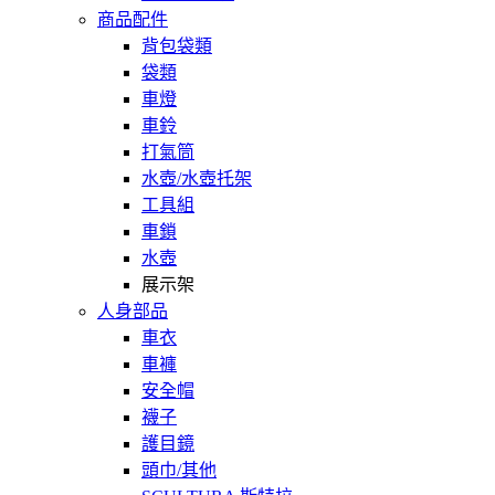
商品配件
背包袋類
袋類
車燈
車鈴
打氣筒
水壺/水壺托架
工具組
車鎖
水壺
展示架
人身部品
車衣
車褲
安全帽
襪子
護目鏡
頭巾/其他