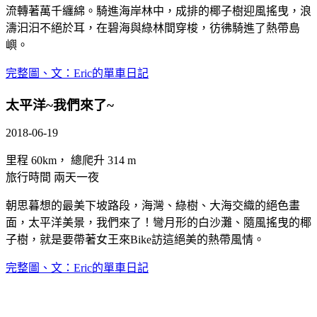
流轉著萬千纏綿。騎進海岸林中，成排的椰子樹迎風搖曳，浪
濤汩汩不絕於耳，在碧海與綠林間穿梭，彷彿騎進了熱帶島
嶼。
完整圖、文：Eric的單車日記
太平洋~我們來了~
2018-06-19
里程 60km， 總爬升 314 m
旅行時間 兩天一夜
朝思暮想的最美下坡路段，海灣、綠樹、大海交織的絕色畫
面，太平洋美景，我們來了！彎月形的白沙灘、隨風搖曳的椰
子樹，就是要帶著女王來Bike訪這絕美的熱帶風情。
完整圖、文：Eric的單車日記