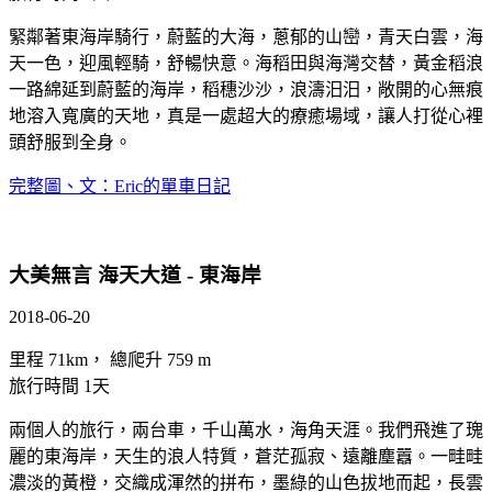
緊鄰著東海岸騎行，蔚藍的大海，蔥郁的山巒，青天白雲，海
天一色，迎風輕騎，舒暢快意。海稻田與海灣交替，黃金稻浪
一路綿延到蔚藍的海岸，稻穗沙沙，浪濤汨汨，敞開的心無痕
地溶入寬廣的天地，真是一處超大的療癒場域，讓人打從心裡
頭舒服到全身。
完整圖、文：Eric的單車日記
大美無言 海天大道 - 東海岸
2018-06-20
里程 71km， 總爬升 759 m
旅行時間 1天
兩個人的旅行，兩台車，千山萬水，海角天涯。我們飛進了瑰
麗的東海岸，天生的浪人特質，蒼茫孤寂、遠離塵囂。一畦畦
濃淡的黃橙，交織成渾然的拼布，墨綠的山色拔地而起，長雲