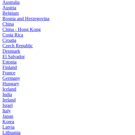
Australia
Austria
Belgium
Bosnia and Herzegovina
China
China - Hong Kong
Costa Rica
Croatia
Czech Republic
Denmark
El Salvador
Estonia
Finland
France
Germany
Hungary
Iceland
India
Ireland
Israel
Italy
Japan
Korea
Latvia
Lithuania