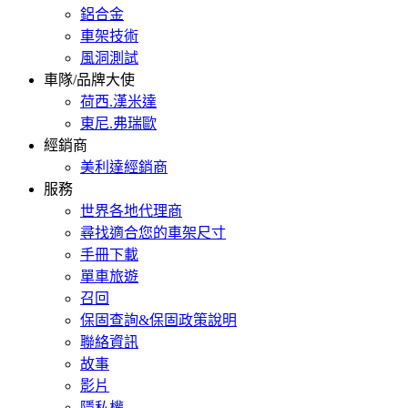
鋁合金
車架技術
風洞測試
車隊/品牌大使
荷西.漢米達
東尼.弗瑞歐
經銷商
美利達經銷商
服務
世界各地代理商
尋找適合您的車架尺寸
手冊下載
單車旅遊
召回
保固查詢&保固政策說明
聯絡資訊
故事
影片
隱私權