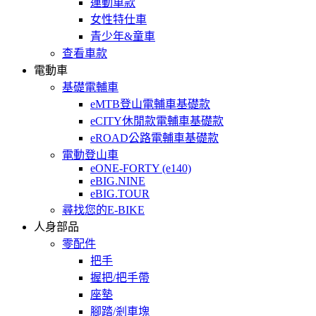
運動車款
女性特仕車
青少年&童車
查看車款
電動車
基礎電輔車
eMTB登山電輔車基礎款
eCITY休閒款電輔車基礎款
eROAD公路電輔車基礎款
電動登山車
eONE-FORTY (e140)
eBIG.NINE
eBIG.TOUR
尋找您的E-BIKE
人身部品
零配件
把手
握把/把手帶
座墊
腳踏/剎車塊