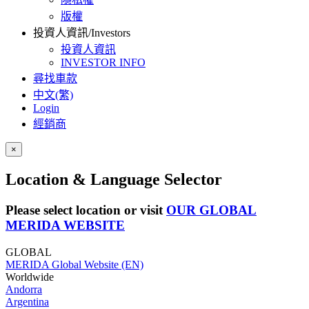
版權
投資人資訊/Investors
投資人資訊
INVESTOR INFO
尋找車款
中文(繁)
Login
經銷商
×
Location & Language Selector
Please select location or visit
OUR GLOBAL
MERIDA WEBSITE
GLOBAL
MERIDA Global Website (EN)
Worldwide
Andorra
Argentina