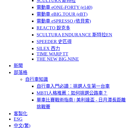
SCULTURA 斯特拉
電動車 eONE-FORTY (e140)
電動車 eBIG.TOUR (eBT)
電動車 eSPRESSO (依貝索)
REACTO 銳克多
SCULTURA ENDURANCE 斯特拉EN
SPEEDER 史匹得
SILEX 西力
TIME WARP TT
THE NEW BIG.NINE
新聞
部落格
自行車知識
自行車入門必讀：挑選人生第一台車
MBTI人格推薦：如何挑選公路車？
單車比賽戰術指南 | 美利達盃 - 日月潭長距離
挑戰賽
客製化
ESG
中文(繁)