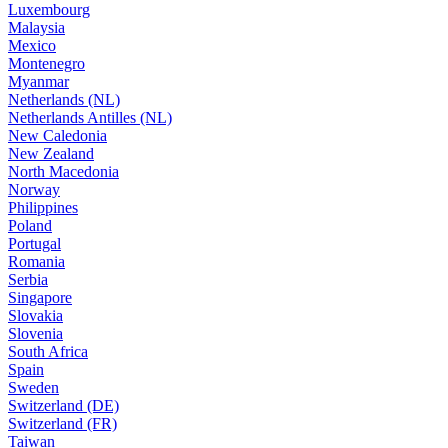
Luxembourg
Malaysia
Mexico
Montenegro
Myanmar
Netherlands (NL)
Netherlands Antilles (NL)
New Caledonia
New Zealand
North Macedonia
Norway
Philippines
Poland
Portugal
Romania
Serbia
Singapore
Slovakia
Slovenia
South Africa
Spain
Sweden
Switzerland (DE)
Switzerland (FR)
Taiwan