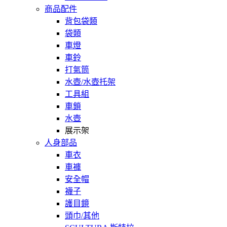
商品配件
背包袋類
袋類
車燈
車鈴
打氣筒
水壺/水壺托架
工具組
車鎖
水壺
展示架
人身部品
車衣
車褲
安全帽
襪子
護目鏡
頭巾/其他