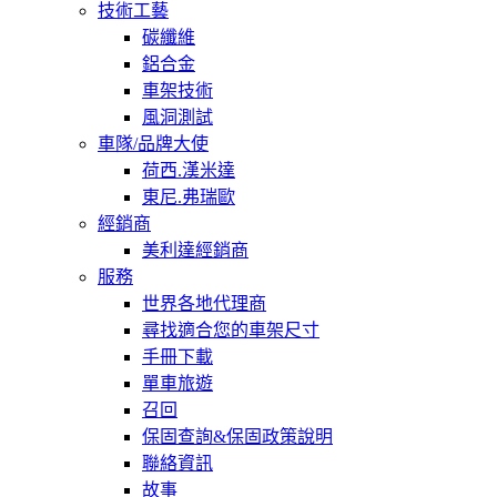
技術工藝
碳纖維
鋁合金
車架技術
風洞測試
車隊/品牌大使
荷西.漢米達
東尼.弗瑞歐
經銷商
美利達經銷商
服務
世界各地代理商
尋找適合您的車架尺寸
手冊下載
單車旅遊
召回
保固查詢&保固政策說明
聯絡資訊
故事