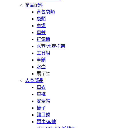
商品配件
背包袋類
袋類
車燈
車鈴
打氣筒
水壺/水壺托架
工具組
車鎖
水壺
展示架
人身部品
車衣
車褲
安全帽
襪子
護目鏡
頭巾/其他