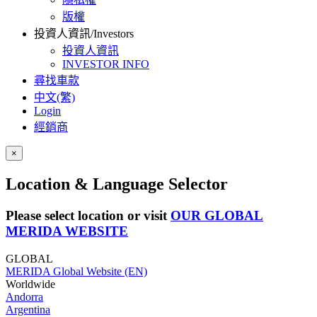
版權
投資人資訊/Investors
投資人資訊
INVESTOR INFO
尋找車款
中文(繁)
Login
經銷商
×
Location & Language Selector
Please select location or visit
OUR GLOBAL
MERIDA WEBSITE
GLOBAL
MERIDA Global Website (EN)
Worldwide
Andorra
Argentina