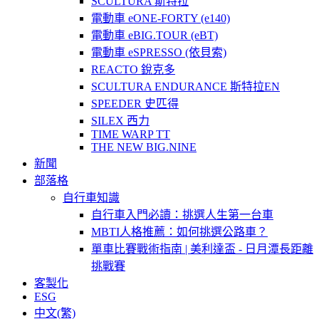
SCULTURA 斯特拉
電動車 eONE-FORTY (e140)
電動車 eBIG.TOUR (eBT)
電動車 eSPRESSO (依貝索)
REACTO 銳克多
SCULTURA ENDURANCE 斯特拉EN
SPEEDER 史匹得
SILEX 西力
TIME WARP TT
THE NEW BIG.NINE
新聞
部落格
自行車知識
自行車入門必讀：挑選人生第一台車
MBTI人格推薦：如何挑選公路車？
單車比賽戰術指南 | 美利達盃 - 日月潭長距離
挑戰賽
客製化
ESG
中文(繁)