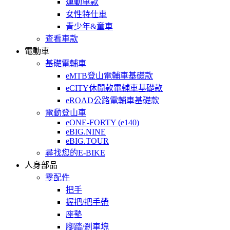
運動車款
女性特仕車
青少年&童車
查看車款
電動車
基礎電輔車
eMTB登山電輔車基礎款
eCITY休閒款電輔車基礎款
eROAD公路電輔車基礎款
電動登山車
eONE-FORTY (e140)
eBIG.NINE
eBIG.TOUR
尋找您的E-BIKE
人身部品
零配件
把手
握把/把手帶
座墊
腳踏/剎車塊