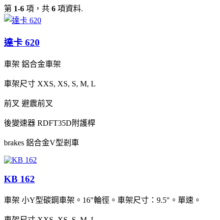
第
1-6
項，共
6
項資料.
達卡 620
車架
鋁合金車架
車架尺寸
XXS, XS, S, M, L
前叉
避震前叉
後變速器
RDFT35D附護桿
brakes
鋁合金V型剎車
KB 162
車架
小Y型碳鋼車架。16"輪徑。車架尺寸：9.5"。單速。
車架尺寸
XXS, XS, S, M, L