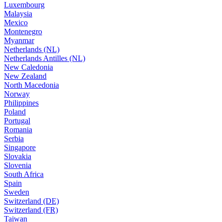
Luxembourg
Malaysia
Mexico
Montenegro
Myanmar
Netherlands (NL)
Netherlands Antilles (NL)
New Caledonia
New Zealand
North Macedonia
Norway
Philippines
Poland
Portugal
Romania
Serbia
Singapore
Slovakia
Slovenia
South Africa
Spain
Sweden
Switzerland (DE)
Switzerland (FR)
Taiwan