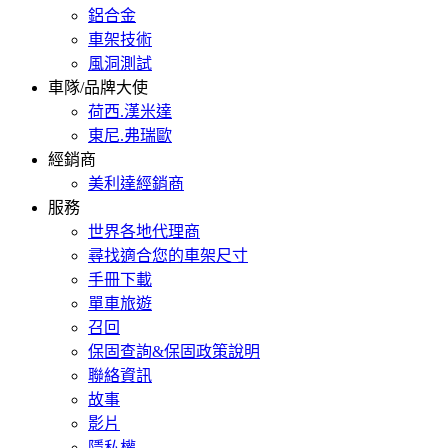
鋁合金
車架技術
風洞測試
車隊/品牌大使
荷西.漢米達
東尼.弗瑞歐
經銷商
美利達經銷商
服務
世界各地代理商
尋找適合您的車架尺寸
手冊下載
單車旅遊
召回
保固查詢&保固政策說明
聯絡資訊
故事
影片
隱私權