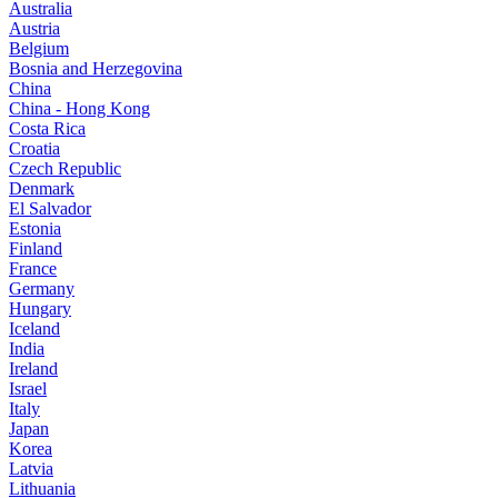
Australia
Austria
Belgium
Bosnia and Herzegovina
China
China - Hong Kong
Costa Rica
Croatia
Czech Republic
Denmark
El Salvador
Estonia
Finland
France
Germany
Hungary
Iceland
India
Ireland
Israel
Italy
Japan
Korea
Latvia
Lithuania