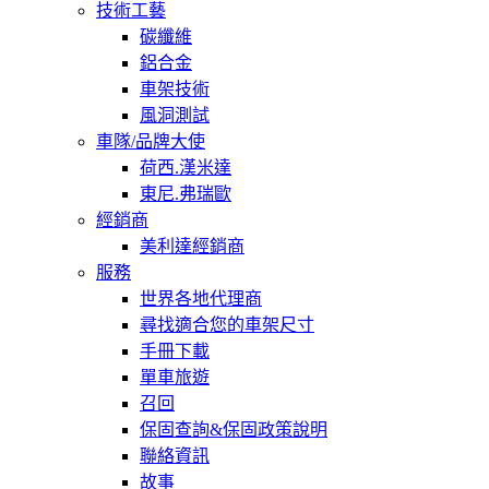
技術工藝
碳纖維
鋁合金
車架技術
風洞測試
車隊/品牌大使
荷西.漢米達
東尼.弗瑞歐
經銷商
美利達經銷商
服務
世界各地代理商
尋找適合您的車架尺寸
手冊下載
單車旅遊
召回
保固查詢&保固政策說明
聯絡資訊
故事