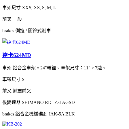
車架尺寸
XXS, XS, S, M, L
前叉
一般
brakes
側拉 / 蘭鈴式剎車
達卡624MD
車架
鋁合金車架。24"輪徑。車架尺寸：11"。7速。
車架尺寸
S
前叉
避震前叉
後變速器
SHIMANO RDTZ31AGSD
brakes
鋁合金機械碟剎 JAK-5A BLK