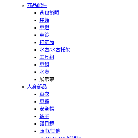
商品配件
背包袋類
袋類
車燈
車鈴
打氣筒
水壺/水壺托架
工具組
車鎖
水壺
展示架
人身部品
車衣
車褲
安全帽
襪子
護目鏡
頭巾/其他