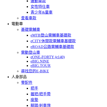
運動車款
女性特仕車
青少年&童車
查看車款
電動車
基礎電輔車
eMTB登山電輔車基礎款
eCITY休閒款電輔車基礎款
eROAD公路電輔車基礎款
電動登山車
eONE-FORTY (e140)
eBIG.NINE
eBIG.TOUR
尋找您的E-BIKE
人身部品
零配件
把手
握把/把手帶
座墊
腳踏/剎車塊