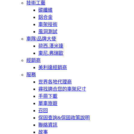
技術工藝
碳纖維
鋁合金
車架技術
風洞測試
車隊/品牌大使
荷西.漢米達
東尼.弗瑞歐
經銷商
美利達經銷商
服務
世界各地代理商
尋找適合您的車架尺寸
手冊下載
單車旅遊
召回
保固查詢&保固政策說明
聯絡資訊
故事