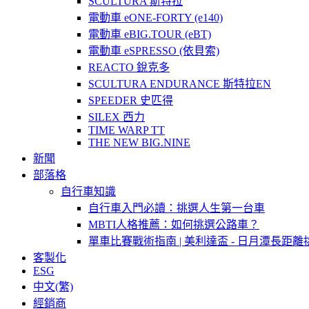
SCULTURA 斯特拉
電動車 eONE-FORTY (e140)
電動車 eBIG.TOUR (eBT)
電動車 eSPRESSO (依貝索)
REACTO 銳克多
SCULTURA ENDURANCE 斯特拉EN
SPEEDER 史匹得
SILEX 西力
TIME WARP TT
THE NEW BIG.NINE
新聞
部落格
自行車知識
自行車入門必讀：挑選人生第一台車
MBTI人格推薦：如何挑選公路車？
單車比賽戰術指南 | 美利達盃 - 日月潭長距離
客製化
ESG
中文(繁)
經銷商