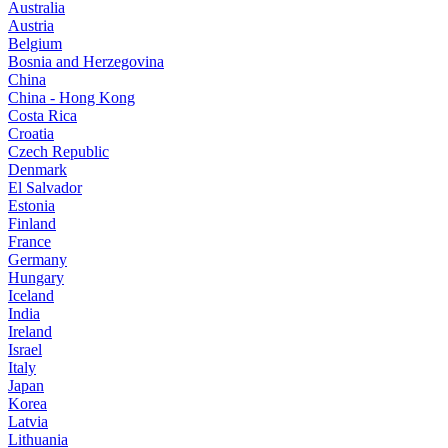
Australia
Austria
Belgium
Bosnia and Herzegovina
China
China - Hong Kong
Costa Rica
Croatia
Czech Republic
Denmark
El Salvador
Estonia
Finland
France
Germany
Hungary
Iceland
India
Ireland
Israel
Italy
Japan
Korea
Latvia
Lithuania