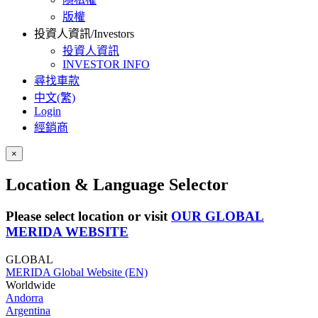
版權
投資人資訊/Investors
投資人資訊
INVESTOR INFO
尋找車款
中文(繁)
Login
經銷商
×
Location & Language Selector
Please select location or visit
OUR GLOBAL
MERIDA WEBSITE
GLOBAL
MERIDA Global Website (EN)
Worldwide
Andorra
Argentina