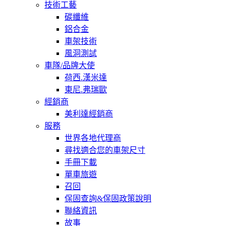
技術工藝
碳纖維
鋁合金
車架技術
風洞測試
車隊/品牌大使
荷西.漢米達
東尼.弗瑞歐
經銷商
美利達經銷商
服務
世界各地代理商
尋找適合您的車架尺寸
手冊下載
單車旅遊
召回
保固查詢&保固政策說明
聯絡資訊
故事