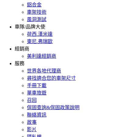
鋁合金
車架技術
風洞測試
車隊/品牌大使
荷西.漢米達
東尼.弗瑞歐
經銷商
美利達經銷商
服務
世界各地代理商
尋找適合您的車架尺寸
手冊下載
單車旅遊
召回
保固查詢&保固政策說明
聯絡資訊
故事
影片
隱私權