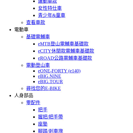
運動車款
女性特仕車
青少年&童車
查看車款
電動車
基礎電輔車
eMTB登山電輔車基礎款
eCITY休閒款電輔車基礎款
eROAD公路電輔車基礎款
電動登山車
eONE-FORTY (e140)
eBIG.NINE
eBIG.TOUR
尋找您的E-BIKE
人身部品
零配件
把手
握把/把手帶
座墊
腳踏/剎車塊