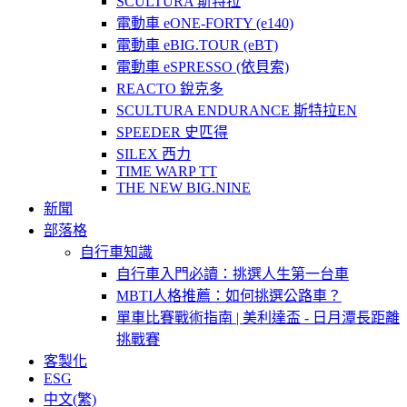
SCULTURA 斯特拉
電動車 eONE-FORTY (e140)
電動車 eBIG.TOUR (eBT)
電動車 eSPRESSO (依貝索)
REACTO 銳克多
SCULTURA ENDURANCE 斯特拉EN
SPEEDER 史匹得
SILEX 西力
TIME WARP TT
THE NEW BIG.NINE
新聞
部落格
自行車知識
自行車入門必讀：挑選人生第一台車
MBTI人格推薦：如何挑選公路車？
單車比賽戰術指南 | 美利達盃 - 日月潭長距離
挑戰賽
客製化
ESG
中文(繁)