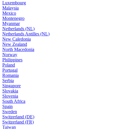
Luxembourg
Malaysia
Mexico
Montenegro
Myanmar
Netherlands (NL)
Netherlands Antilles (NL)
New Caledonia
New Zealand
North Macedonia
Norway
Philippines
Poland
Portugal
Romania
Serbia
Singapore
Slovakia
Slovenia
South Africa
Spain
Sweden
Switzerland (DE)
Switzerland (FR)
Taiwan