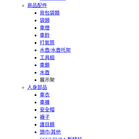
商品配件
背包袋類
袋類
車燈
車鈴
打氣筒
水壺/水壺托架
工具組
車鎖
水壺
展示架
人身部品
車衣
車褲
安全帽
襪子
護目鏡
頭巾/其他