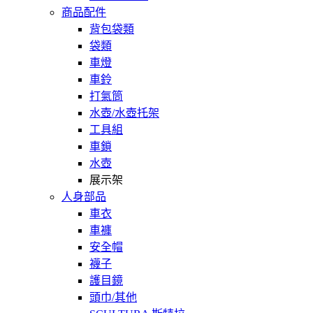
商品配件
背包袋類
袋類
車燈
車鈴
打氣筒
水壺/水壺托架
工具組
車鎖
水壺
展示架
人身部品
車衣
車褲
安全帽
襪子
護目鏡
頭巾/其他