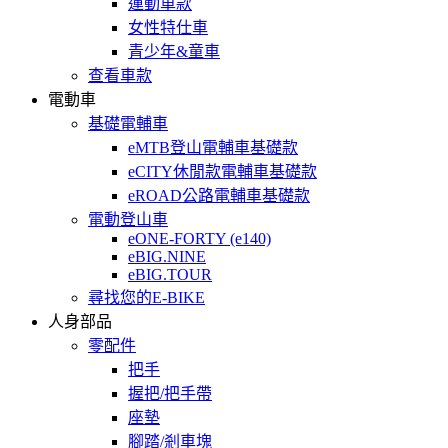
運動車款
女性特仕車
青少年&童車
查看車款
電動車
基礎電輔車
eMTB登山電輔車基礎款
eCITY休閒款電輔車基礎款
eROAD公路電輔車基礎款
電動登山車
eONE-FORTY (e140)
eBIG.NINE
eBIG.TOUR
尋找您的E-BIKE
人身部品
零配件
把手
握把/把手帶
座墊
腳踏/剎車塊