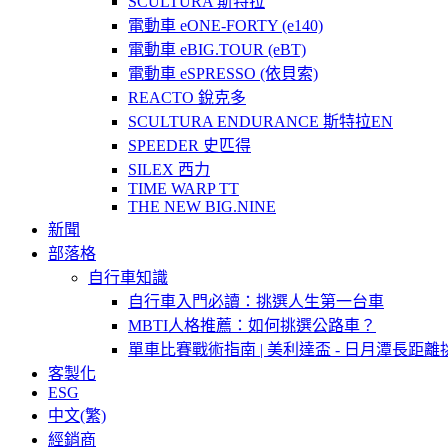
SCULTURA 斯特拉
電動車 eONE-FORTY (e140)
電動車 eBIG.TOUR (eBT)
電動車 eSPRESSO (依貝索)
REACTO 銳克多
SCULTURA ENDURANCE 斯特拉EN
SPEEDER 史匹得
SILEX 西力
TIME WARP TT
THE NEW BIG.NINE
新聞
部落格
自行車知識
自行車入門必讀：挑選人生第一台車
MBTI人格推薦：如何挑選公路車？
單車比賽戰術指南 | 美利達盃 - 日月潭長距離
客製化
ESG
中文(繁)
經銷商