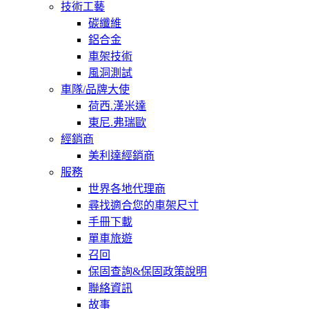
技術工藝
碳纖維
鋁合金
車架技術
風洞測試
車隊/品牌大使
荷西.漢米達
東尼.弗瑞歐
經銷商
美利達經銷商
服務
世界各地代理商
尋找適合您的車架尺寸
手冊下載
單車旅遊
召回
保固查詢&保固政策說明
聯絡資訊
故事