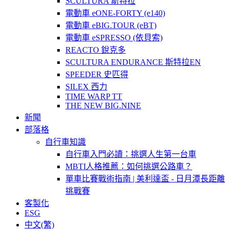
SCULTURA 斯特拉
電動車 eONE-FORTY (e140)
電動車 eBIG.TOUR (eBT)
電動車 eSPRESSO (依貝索)
REACTO 銳克多
SCULTURA ENDURANCE 斯特拉EN
SPEEDER 史匹得
SILEX 西力
TIME WARP TT
THE NEW BIG.NINE
新聞
部落格
自行車知識
自行車入門必讀：挑選人生第一台車
MBTI人格推薦：如何挑選公路車？
單車比賽戰術指南 | 美利達盃 - 日月潭長距離
挑戰賽
客製化
ESG
中文(繁)