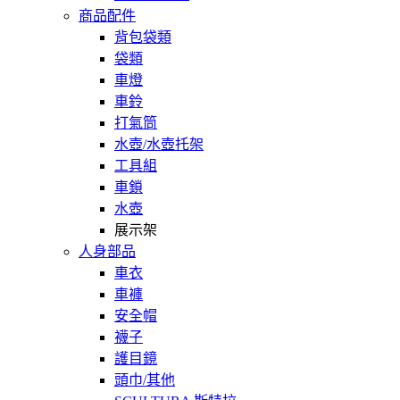
商品配件
背包袋類
袋類
車燈
車鈴
打氣筒
水壺/水壺托架
工具組
車鎖
水壺
展示架
人身部品
車衣
車褲
安全帽
襪子
護目鏡
頭巾/其他