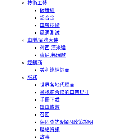
技術工藝
碳纖維
鋁合金
車架技術
風洞測試
車隊/品牌大使
荷西.漢米達
東尼.弗瑞歐
經銷商
美利達經銷商
服務
世界各地代理商
尋找適合您的車架尺寸
手冊下載
單車旅遊
召回
保固查詢&保固政策說明
聯絡資訊
故事