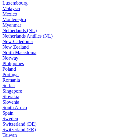
Luxembourg
Malaysia
Mexico
Montenegro
Myanmar
Netherlands (NL)
Netherlands Antilles (NL)
New Caledonia
New Zealand
North Macedonia
Norway
Philippines
Poland
Portugal
Romania
Serbia
Singapore
Slovakia
Slovenia
South Africa
Spain
Sweden
Switzerland (DE)
Switzerland (FR)
Taiwan