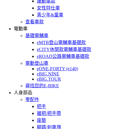
運動車款
女性特仕車
青少年&童車
查看車款
電動車
基礎電輔車
eMTB登山電輔車基礎款
eCITY休閒款電輔車基礎款
eROAD公路電輔車基礎款
電動登山車
eONE-FORTY (e140)
eBIG.NINE
eBIG.TOUR
尋找您的E-BIKE
人身部品
零配件
把手
握把/把手帶
座墊
腳踏/剎車塊