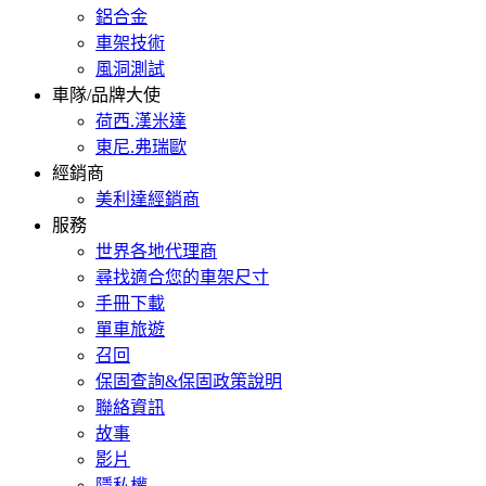
鋁合金
車架技術
風洞測試
車隊/品牌大使
荷西.漢米達
東尼.弗瑞歐
經銷商
美利達經銷商
服務
世界各地代理商
尋找適合您的車架尺寸
手冊下載
單車旅遊
召回
保固查詢&保固政策說明
聯絡資訊
故事
影片
隱私權