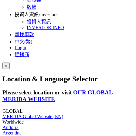
版權
投資人資訊/Investors
投資人資訊
INVESTOR INFO
尋找車款
中文(繁)
Login
經銷商
×
Location & Language Selector
Please select location or visit
OUR GLOBAL
MERIDA WEBSITE
GLOBAL
MERIDA Global Website (EN)
Worldwide
Andorra
Argentina