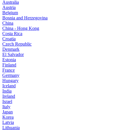
Australia
Austria
Belgium
Bosnia and Herzegovina
China
China - Hong Kong
Costa Rica
Croatia
Czech Republic
Denmark
El Salvador
Estonia
Finland
France
Germany
Hungary
Iceland
India
Ireland
Israel
Italy
Japan
Korea
Latvia
Lithuania