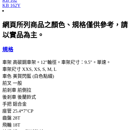
KB 162
KB 162Y
網頁所列商品之顏色、規格僅供參考，請
以實品為主。
規格
車架
高碳鋼車架。12"輪徑。車架尺寸：9.5"。單速。
車架尺寸
XXS, XS, S, M, L
車色
美賀閃藍 (白色點綴)
前叉
一般
前剎車
前側拉
後剎車
後蘭鈴式
手把
鋁合金
座管
25.4*7"CP
齒盤
28T
飛輪
18T