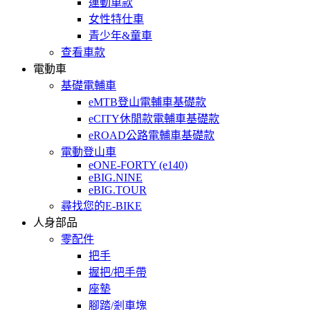
運動車款
女性特仕車
青少年&童車
查看車款
電動車
基礎電輔車
eMTB登山電輔車基礎款
eCITY休閒款電輔車基礎款
eROAD公路電輔車基礎款
電動登山車
eONE-FORTY (e140)
eBIG.NINE
eBIG.TOUR
尋找您的E-BIKE
人身部品
零配件
把手
握把/把手帶
座墊
腳踏/剎車塊