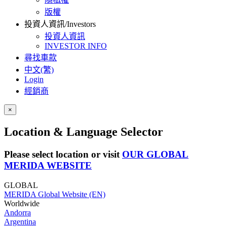
版權
投資人資訊/Investors
投資人資訊
INVESTOR INFO
尋找車款
中文(繁)
Login
經銷商
×
Location & Language Selector
Please select location or visit
OUR GLOBAL
MERIDA WEBSITE
GLOBAL
MERIDA Global Website (EN)
Worldwide
Andorra
Argentina