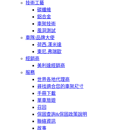
技術工藝
碳纖維
鋁合金
車架技術
風洞測試
車隊/品牌大使
荷西.漢米達
東尼.弗瑞歐
經銷商
美利達經銷商
服務
世界各地代理商
尋找適合您的車架尺寸
手冊下載
單車旅遊
召回
保固查詢&保固政策說明
聯絡資訊
故事