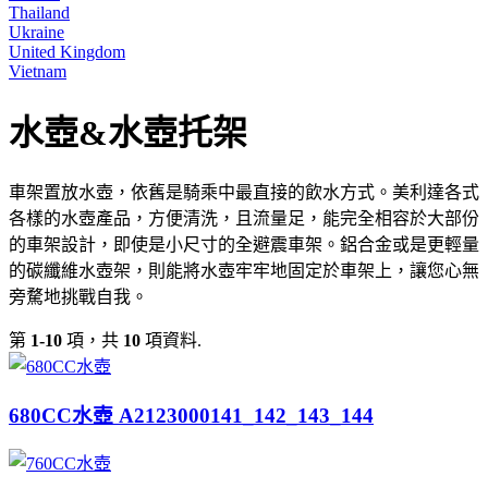
Thailand
Ukraine
United Kingdom
Vietnam
水壺&水壺托架
車架置放水壺，依舊是騎乘中最直接的飲水方式。美利達各式
各樣的水壺產品，方便清洗，且流量足，能完全相容於大部份
的車架設計，即使是小尺寸的全避震車架。鋁合金或是更輕量
的碳纖維水壺架，則能將水壺牢牢地固定於車架上，讓您心無
旁騖地挑戰自我。
第
1-10
項，共
10
項資料.
680CC水壺 A2123000141_142_143_144