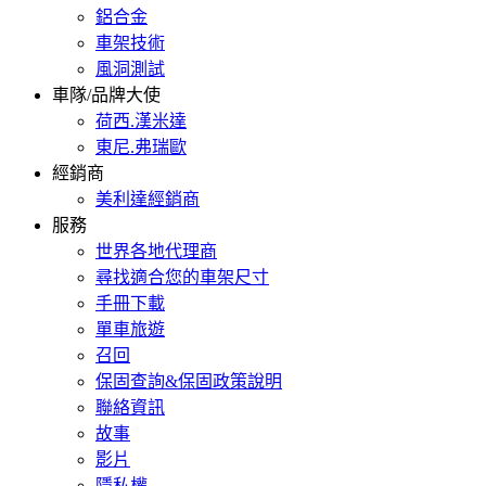
鋁合金
車架技術
風洞測試
車隊/品牌大使
荷西.漢米達
東尼.弗瑞歐
經銷商
美利達經銷商
服務
世界各地代理商
尋找適合您的車架尺寸
手冊下載
單車旅遊
召回
保固查詢&保固政策說明
聯絡資訊
故事
影片
隱私權