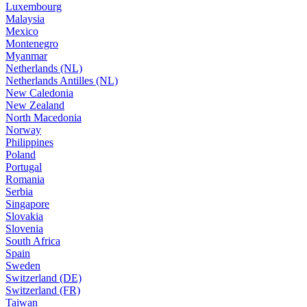
Luxembourg
Malaysia
Mexico
Montenegro
Myanmar
Netherlands (NL)
Netherlands Antilles (NL)
New Caledonia
New Zealand
North Macedonia
Norway
Philippines
Poland
Portugal
Romania
Serbia
Singapore
Slovakia
Slovenia
South Africa
Spain
Sweden
Switzerland (DE)
Switzerland (FR)
Taiwan