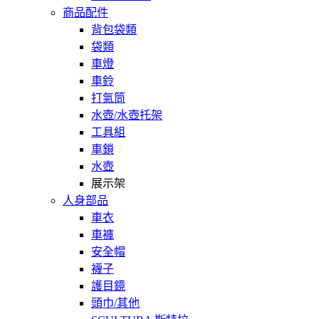
商品配件
背包袋類
袋類
車燈
車鈴
打氣筒
水壺/水壺托架
工具組
車鎖
水壺
展示架
人身部品
車衣
車褲
安全帽
襪子
護目鏡
頭巾/其他