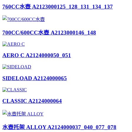
760CC水壺 A2123000125_128_131_134_137
700CC/600CC水壺 A2123000146_148
AERO C A2124000050_051
SIDELOAD A2124000065
CLASSIC A2124000064
水壺托架 ALLOY A2124000037_040_077_078