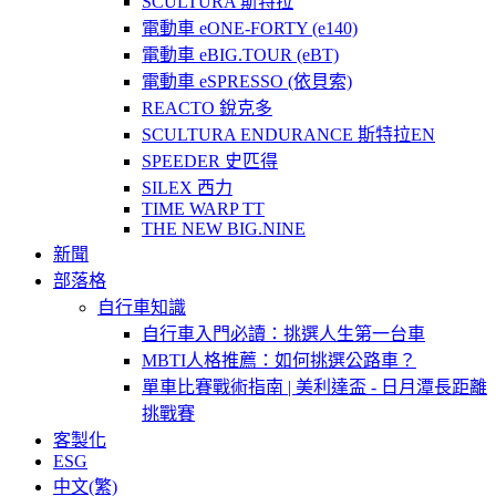
SCULTURA 斯特拉
電動車 eONE-FORTY (e140)
電動車 eBIG.TOUR (eBT)
電動車 eSPRESSO (依貝索)
REACTO 銳克多
SCULTURA ENDURANCE 斯特拉EN
SPEEDER 史匹得
SILEX 西力
TIME WARP TT
THE NEW BIG.NINE
新聞
部落格
自行車知識
自行車入門必讀：挑選人生第一台車
MBTI人格推薦：如何挑選公路車？
單車比賽戰術指南 | 美利達盃 - 日月潭長距離
挑戰賽
客製化
ESG
中文(繁)