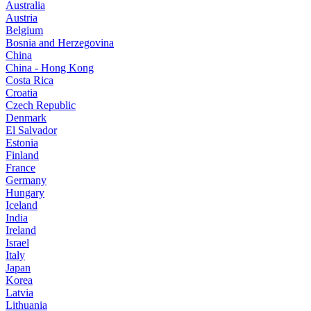
Australia
Austria
Belgium
Bosnia and Herzegovina
China
China - Hong Kong
Costa Rica
Croatia
Czech Republic
Denmark
El Salvador
Estonia
Finland
France
Germany
Hungary
Iceland
India
Ireland
Israel
Italy
Japan
Korea
Latvia
Lithuania