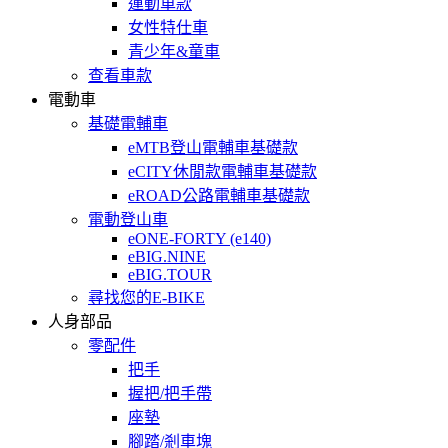
運動車款
女性特仕車
青少年&童車
查看車款
電動車
基礎電輔車
eMTB登山電輔車基礎款
eCITY休閒款電輔車基礎款
eROAD公路電輔車基礎款
電動登山車
eONE-FORTY (e140)
eBIG.NINE
eBIG.TOUR
尋找您的E-BIKE
人身部品
零配件
把手
握把/把手帶
座墊
腳踏/剎車塊