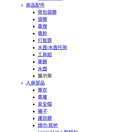
商品配件
背包袋類
袋類
車燈
車鈴
打氣筒
水壺/水壺托架
工具組
車鎖
水壺
展示架
人身部品
車衣
車褲
安全帽
襪子
護目鏡
頭巾/其他