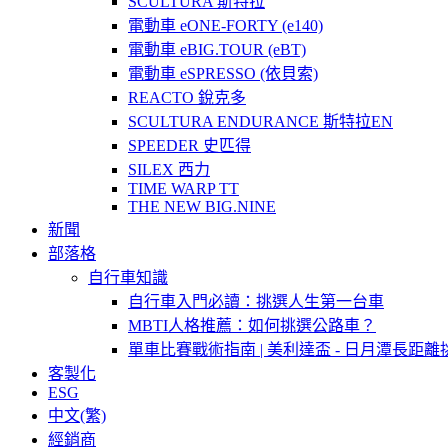
SCULTURA 斯特拉
電動車 eONE-FORTY (e140)
電動車 eBIG.TOUR (eBT)
電動車 eSPRESSO (依貝索)
REACTO 銳克多
SCULTURA ENDURANCE 斯特拉EN
SPEEDER 史匹得
SILEX 西力
TIME WARP TT
THE NEW BIG.NINE
新聞
部落格
自行車知識
自行車入門必讀：挑選人生第一台車
MBTI人格推薦：如何挑選公路車？
單車比賽戰術指南 | 美利達盃 - 日月潭長距離
客製化
ESG
中文(繁)
經銷商