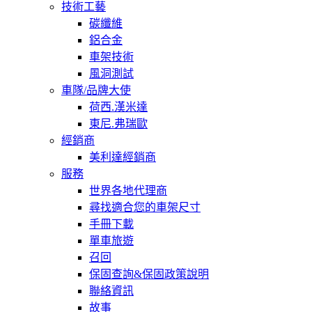
技術工藝
碳纖維
鋁合金
車架技術
風洞測試
車隊/品牌大使
荷西.漢米達
東尼.弗瑞歐
經銷商
美利達經銷商
服務
世界各地代理商
尋找適合您的車架尺寸
手冊下載
單車旅遊
召回
保固查詢&保固政策說明
聯絡資訊
故事