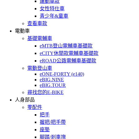
運動車款
女性特仕車
青少年&童車
查看車款
電動車
基礎電輔車
eMTB登山電輔車基礎款
eCITY休閒款電輔車基礎款
eROAD公路電輔車基礎款
電動登山車
eONE-FORTY (e140)
eBIG.NINE
eBIG.TOUR
尋找您的E-BIKE
人身部品
零配件
把手
握把/把手帶
座墊
腳踏/剎車塊