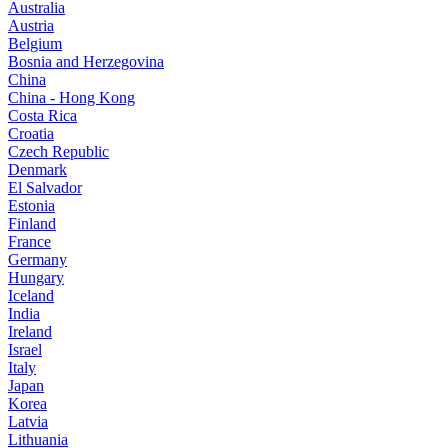
Australia
Austria
Belgium
Bosnia and Herzegovina
China
China - Hong Kong
Costa Rica
Croatia
Czech Republic
Denmark
El Salvador
Estonia
Finland
France
Germany
Hungary
Iceland
India
Ireland
Israel
Italy
Japan
Korea
Latvia
Lithuania