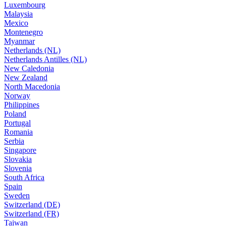
Luxembourg
Malaysia
Mexico
Montenegro
Myanmar
Netherlands (NL)
Netherlands Antilles (NL)
New Caledonia
New Zealand
North Macedonia
Norway
Philippines
Poland
Portugal
Romania
Serbia
Singapore
Slovakia
Slovenia
South Africa
Spain
Sweden
Switzerland (DE)
Switzerland (FR)
Taiwan