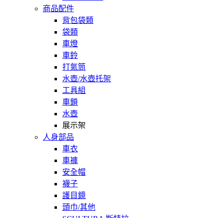
商品配件
背包袋類
袋類
車燈
車鈴
打氣筒
水壺/水壺托架
工具組
車鎖
水壺
展示架
人身部品
車衣
車褲
安全帽
襪子
護目鏡
頭巾/其他