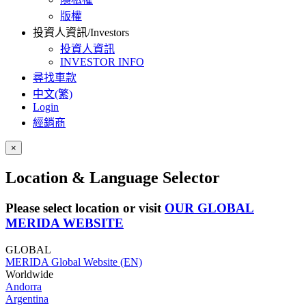
版權
投資人資訊/Investors
投資人資訊
INVESTOR INFO
尋找車款
中文(繁)
Login
經銷商
×
Location & Language Selector
Please select location or visit
OUR GLOBAL
MERIDA WEBSITE
GLOBAL
MERIDA Global Website (EN)
Worldwide
Andorra
Argentina