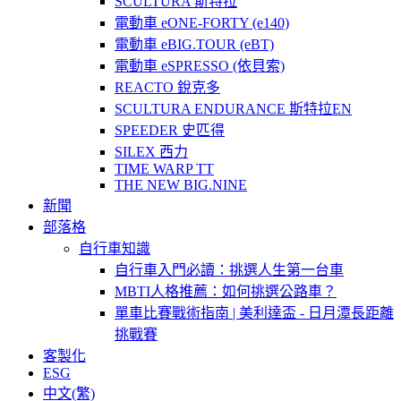
SCULTURA 斯特拉
電動車 eONE-FORTY (e140)
電動車 eBIG.TOUR (eBT)
電動車 eSPRESSO (依貝索)
REACTO 銳克多
SCULTURA ENDURANCE 斯特拉EN
SPEEDER 史匹得
SILEX 西力
TIME WARP TT
THE NEW BIG.NINE
新聞
部落格
自行車知識
自行車入門必讀：挑選人生第一台車
MBTI人格推薦：如何挑選公路車？
單車比賽戰術指南 | 美利達盃 - 日月潭長距離
挑戰賽
客製化
ESG
中文(繁)