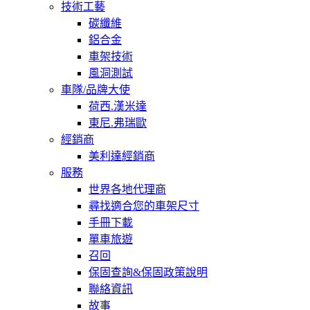
技術工藝
碳纖維
鋁合金
車架技術
風洞測試
車隊/品牌大使
荷西.漢米達
東尼.弗瑞歐
經銷商
美利達經銷商
服務
世界各地代理商
尋找適合您的車架尺寸
手冊下載
單車旅遊
召回
保固查詢&保固政策說明
聯絡資訊
故事