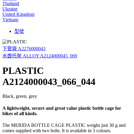
Thailand
Ukraine
United Kingdom
Vietnam
型號
下管袋 A2276000043
水壺托架 ALLOY A2124000045_069
PLASTIC
A2124000043_066_044
Black, green, grey
A lightweight, secure and great value plastic bottle cage for
bikes of all kinds.
The MERIDA BOTTLE CAGE PLASTIC weighs just 30 g and
comes supplied with two bolts. It is available in 3 colours.