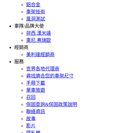
鋁合金
車架技術
風洞測試
車隊/品牌大使
荷西.漢米達
東尼.弗瑞歐
經銷商
美利達經銷商
服務
世界各地代理商
尋找適合您的車架尺寸
手冊下載
單車旅遊
召回
保固查詢&保固政策說明
聯絡資訊
故事
影片
隱私權