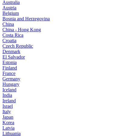
Australia
Austria
Belgium
Bosnia and Herzegovina
China
China - Hong Kong
Costa Rica
Croatia
Czech Republic
Denmark
El Salvador
Estonia
Finland
France
Germany
Hungary
Iceland
India
Ireland
Israel
Italy
Japan
Korea
Latvia
Lithuania