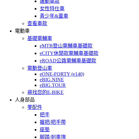
運動車款
女性特仕車
青少年&童車
查看車款
電動車
基礎電輔車
eMTB登山電輔車基礎款
eCITY休閒款電輔車基礎款
eROAD公路電輔車基礎款
電動登山車
eONE-FORTY (e140)
eBIG.NINE
eBIG.TOUR
尋找您的E-BIKE
人身部品
零配件
把手
握把/把手帶
座墊
腳踏/剎車塊