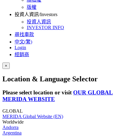
版權
投資人資訊/Investors
投資人資訊
INVESTOR INFO
尋找車款
中文(繁)
Login
經銷商
×
Location & Language Selector
Please select location or visit
OUR GLOBAL
MERIDA WEBSITE
GLOBAL
MERIDA Global Website (EN)
Worldwide
Andorra
Argentina