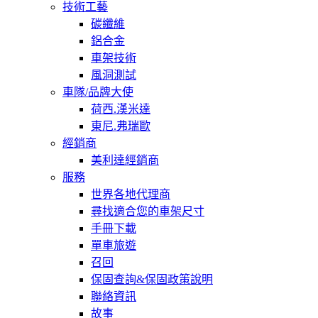
技術工藝
碳纖維
鋁合金
車架技術
風洞測試
車隊/品牌大使
荷西.漢米達
東尼.弗瑞歐
經銷商
美利達經銷商
服務
世界各地代理商
尋找適合您的車架尺寸
手冊下載
單車旅遊
召回
保固查詢&保固政策說明
聯絡資訊
故事