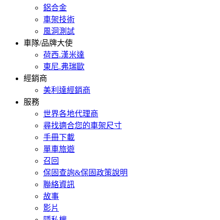
鋁合金
車架技術
風洞測試
車隊/品牌大使
荷西.漢米達
東尼.弗瑞歐
經銷商
美利達經銷商
服務
世界各地代理商
尋找適合您的車架尺寸
手冊下載
單車旅遊
召回
保固查詢&保固政策說明
聯絡資訊
故事
影片
隱私權