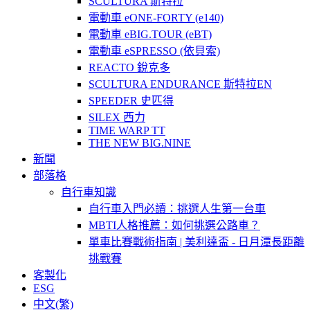
SCULTURA 斯特拉
電動車 eONE-FORTY (e140)
電動車 eBIG.TOUR (eBT)
電動車 eSPRESSO (依貝索)
REACTO 銳克多
SCULTURA ENDURANCE 斯特拉EN
SPEEDER 史匹得
SILEX 西力
TIME WARP TT
THE NEW BIG.NINE
新聞
部落格
自行車知識
自行車入門必讀：挑選人生第一台車
MBTI人格推薦：如何挑選公路車？
單車比賽戰術指南 | 美利達盃 - 日月潭長距離
挑戰賽
客製化
ESG
中文(繁)