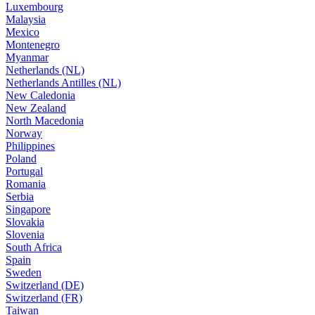
Luxembourg
Malaysia
Mexico
Montenegro
Myanmar
Netherlands (NL)
Netherlands Antilles (NL)
New Caledonia
New Zealand
North Macedonia
Norway
Philippines
Poland
Portugal
Romania
Serbia
Singapore
Slovakia
Slovenia
South Africa
Spain
Sweden
Switzerland (DE)
Switzerland (FR)
Taiwan