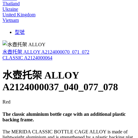
Thailand
Ukraine
United Kingdom
Vietnam
型號
水壺托架 ALLOY A2124000070_071_072
CLASSIC A2124000064
水壺托架 ALLOY
A2124000037_040_077_078
Red
The classic aluminium bottle cage with an additional plastic
backing frame.
The MERIDA CLASSIC BOTTLE CAGE ALLOY is made of
lightweight aluminium and is strengthened by a plastic backing plat