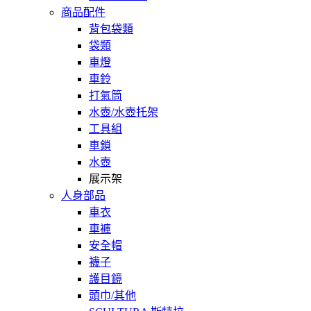
商品配件
背包袋類
袋類
車燈
車鈴
打氣筒
水壺/水壺托架
工具組
車鎖
水壺
展示架
人身部品
車衣
車褲
安全帽
襪子
護目鏡
頭巾/其他