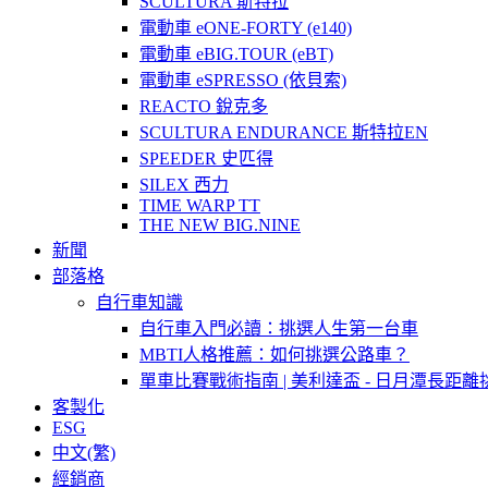
SCULTURA 斯特拉
電動車 eONE-FORTY (e140)
電動車 eBIG.TOUR (eBT)
電動車 eSPRESSO (依貝索)
REACTO 銳克多
SCULTURA ENDURANCE 斯特拉EN
SPEEDER 史匹得
SILEX 西力
TIME WARP TT
THE NEW BIG.NINE
新聞
部落格
自行車知識
自行車入門必讀：挑選人生第一台車
MBTI人格推薦：如何挑選公路車？
單車比賽戰術指南 | 美利達盃 - 日月潭長距離
客製化
ESG
中文(繁)
經銷商