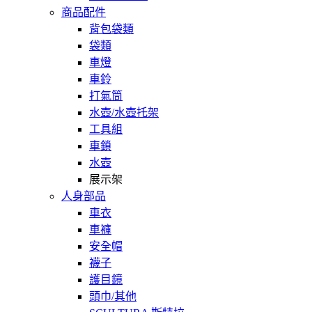
商品配件
背包袋類
袋類
車燈
車鈴
打氣筒
水壺/水壺托架
工具組
車鎖
水壺
展示架
人身部品
車衣
車褲
安全帽
襪子
護目鏡
頭巾/其他