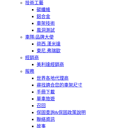
技術工藝
碳纖維
鋁合金
車架技術
風洞測試
車隊/品牌大使
荷西.漢米達
東尼.弗瑞歐
經銷商
美利達經銷商
服務
世界各地代理商
尋找適合您的車架尺寸
手冊下載
單車旅遊
召回
保固查詢&保固政策說明
聯絡資訊
故事