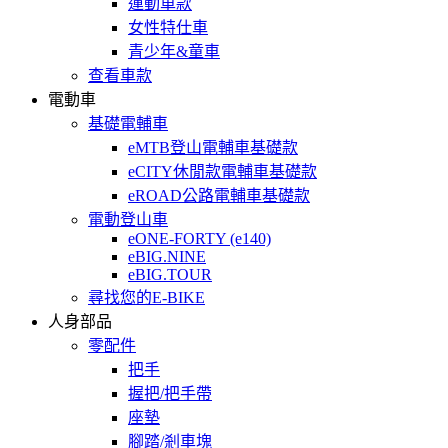
運動車款
女性特仕車
青少年&童車
查看車款
電動車
基礎電輔車
eMTB登山電輔車基礎款
eCITY休閒款電輔車基礎款
eROAD公路電輔車基礎款
電動登山車
eONE-FORTY (e140)
eBIG.NINE
eBIG.TOUR
尋找您的E-BIKE
人身部品
零配件
把手
握把/把手帶
座墊
腳踏/剎車塊