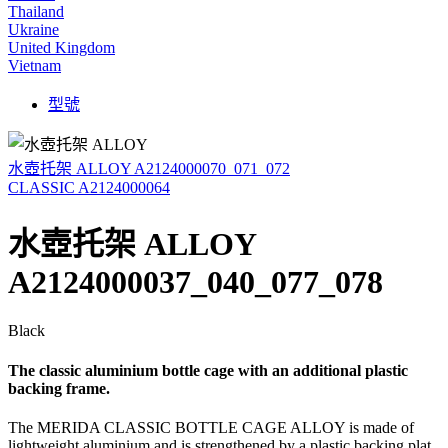
Thailand
Ukraine
United Kingdom
Vietnam
型號
水壺托架 ALLOY A2124000070_071_072
CLASSIC A2124000064
水壺托架 ALLOY
A2124000037_040_077_078
Black
The classic aluminium bottle cage with an additional plastic
backing frame.
The MERIDA CLASSIC BOTTLE CAGE ALLOY is made of
lightweight aluminium and is strengthened by a plastic backing plat