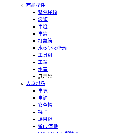
商品配件
背包袋類
袋類
車燈
車鈴
打氣筒
水壺/水壺托架
工具組
車鎖
水壺
展示架
人身部品
車衣
車褲
安全帽
襪子
護目鏡
頭巾/其他