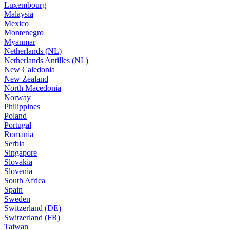
Luxembourg
Malaysia
Mexico
Montenegro
Myanmar
Netherlands (NL)
Netherlands Antilles (NL)
New Caledonia
New Zealand
North Macedonia
Norway
Philippines
Poland
Portugal
Romania
Serbia
Singapore
Slovakia
Slovenia
South Africa
Spain
Sweden
Switzerland (DE)
Switzerland (FR)
Taiwan