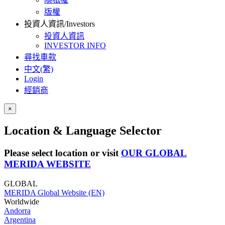
版權
投資人資訊/Investors
投資人資訊
INVESTOR INFO
尋找車款
中文(繁)
Login
經銷商
×
Location & Language Selector
Please select location or visit
OUR GLOBAL
MERIDA WEBSITE
GLOBAL
MERIDA Global Website (EN)
Worldwide
Andorra
Argentina