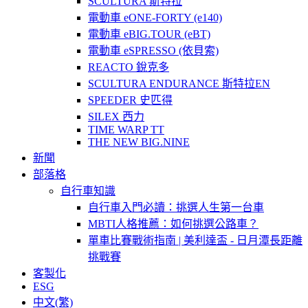
SCULTURA 斯特拉
電動車 eONE-FORTY (e140)
電動車 eBIG.TOUR (eBT)
電動車 eSPRESSO (依貝索)
REACTO 銳克多
SCULTURA ENDURANCE 斯特拉EN
SPEEDER 史匹得
SILEX 西力
TIME WARP TT
THE NEW BIG.NINE
新聞
部落格
自行車知識
自行車入門必讀：挑選人生第一台車
MBTI人格推薦：如何挑選公路車？
單車比賽戰術指南 | 美利達盃 - 日月潭長距離
挑戰賽
客製化
ESG
中文(繁)