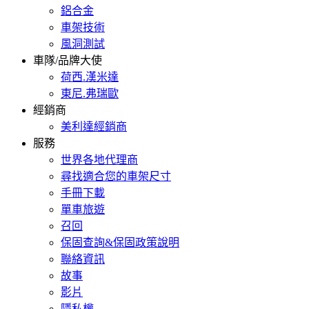
鋁合金
車架技術
風洞測試
車隊/品牌大使
荷西.漢米達
東尼.弗瑞歐
經銷商
美利達經銷商
服務
世界各地代理商
尋找適合您的車架尺寸
手冊下載
單車旅遊
召回
保固查詢&保固政策說明
聯絡資訊
故事
影片
隱私權