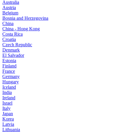
Australia
Austria
Belgium
Bosnia and Herzegovina
China
China - Hong Kong
Costa Rica
Croatia
Czech Republic
Denmark
El Salvador
Estonia
Finland
France
Germany
Hungary
Iceland
India
Ireland
Israel
Italy
Japan
Korea
Latvia
Lithuania