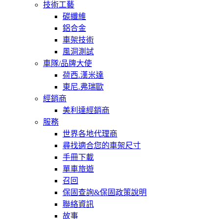
技術工藝
碳纖維
鋁合金
車架技術
風洞測試
車隊/品牌大使
荷西.漢米達
東尼.弗瑞歐
經銷商
美利達經銷商
服務
世界各地代理商
尋找適合您的車架尺寸
手冊下載
單車旅遊
召回
保固查詢&保固政策說明
聯絡資訊
故事