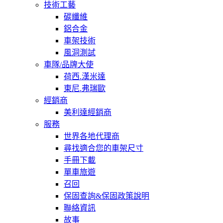
技術工藝
碳纖維
鋁合金
車架技術
風洞測試
車隊/品牌大使
荷西.漢米達
東尼.弗瑞歐
經銷商
美利達經銷商
服務
世界各地代理商
尋找適合您的車架尺寸
手冊下載
單車旅遊
召回
保固查詢&保固政策說明
聯絡資訊
故事