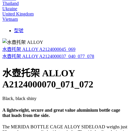
Thailand
Ukraine
United Kingdom
Vietnam
型號
水壺托架 ALLOY A2124000045_069
水壺托架 ALLOY A2124000037_040_077_078
水壺托架 ALLOY
A2124000070_071_072
Black, black shiny
A lightweight, secure and great value aluminium bottle cage
that loads from the side.
The MERIDA BOTTLE CAGE ALLOY SIDELOAD weighs just