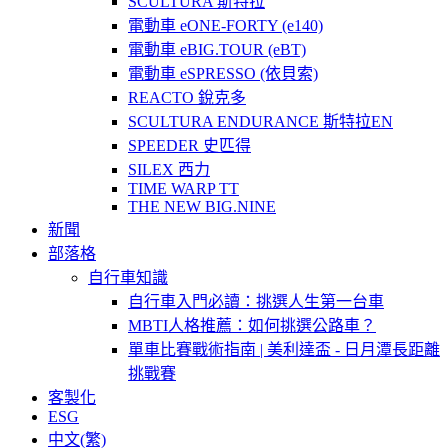
SCULTURA 斯特拉
電動車 eONE-FORTY (e140)
電動車 eBIG.TOUR (eBT)
電動車 eSPRESSO (依貝索)
REACTO 銳克多
SCULTURA ENDURANCE 斯特拉EN
SPEEDER 史匹得
SILEX 西力
TIME WARP TT
THE NEW BIG.NINE
新聞
部落格
自行車知識
自行車入門必讀：挑選人生第一台車
MBTI人格推薦：如何挑選公路車？
單車比賽戰術指南 | 美利達盃 - 日月潭長距離
挑戰賽
客製化
ESG
中文(繁)