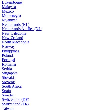
Luxembourg
Malaysia
Mexico
Montenegro
Myanmar
Netherlands (NL)
Netherlands Antilles (NL)
New Caledonia
New Zealand
North Macedonia
Norway
Philippines
Poland
Portugal
Romania
Serbia
Singapore
Slovakia
Slovenia
South Africa
Spain
Sweden
Switzerland (DE)
Switzerland (FR)
Taiwan