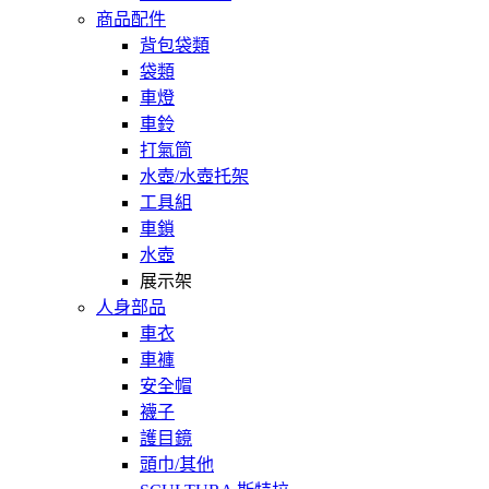
商品配件
背包袋類
袋類
車燈
車鈴
打氣筒
水壺/水壺托架
工具組
車鎖
水壺
展示架
人身部品
車衣
車褲
安全帽
襪子
護目鏡
頭巾/其他