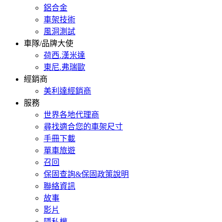
鋁合金
車架技術
風洞測試
車隊/品牌大使
荷西.漢米達
東尼.弗瑞歐
經銷商
美利達經銷商
服務
世界各地代理商
尋找適合您的車架尺寸
手冊下載
單車旅遊
召回
保固查詢&保固政策說明
聯絡資訊
故事
影片
隱私權