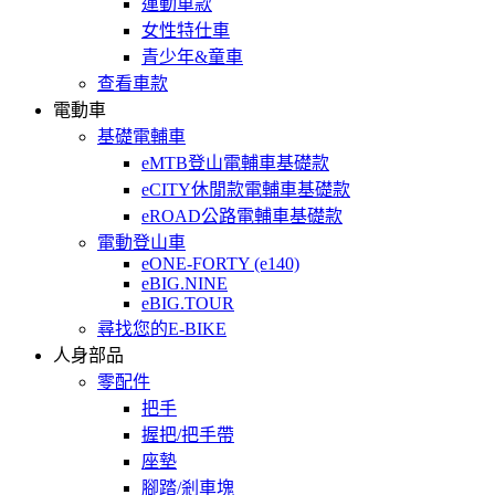
運動車款
女性特仕車
青少年&童車
查看車款
電動車
基礎電輔車
eMTB登山電輔車基礎款
eCITY休閒款電輔車基礎款
eROAD公路電輔車基礎款
電動登山車
eONE-FORTY (e140)
eBIG.NINE
eBIG.TOUR
尋找您的E-BIKE
人身部品
零配件
把手
握把/把手帶
座墊
腳踏/剎車塊