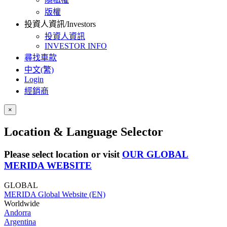
版權
投資人資訊/Investors
投資人資訊
INVESTOR INFO
尋找車款
中文(繁)
Login
經銷商
×
Location & Language Selector
Please select location or visit
OUR GLOBAL
MERIDA WEBSITE
GLOBAL
MERIDA Global Website (EN)
Worldwide
Andorra
Argentina