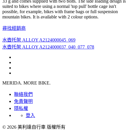
33 g and comes supplied with two bolts. The side loading design is
suited to bikes where using a normal 'top pull' bottle cage isn't
possible, for example, bikes with frame bags or full suspension
mountain bikes. It is available with 2 colour options.
尋找經銷商
水壺托架 ALLOY A2124000045_069
水壺托架 ALLOY A2124000037_040_077_078
MERIDA. MORE BIKE.
聯絡我們
免責聲明
隱私權
登入
© 2026 美利達自行車 版權所有