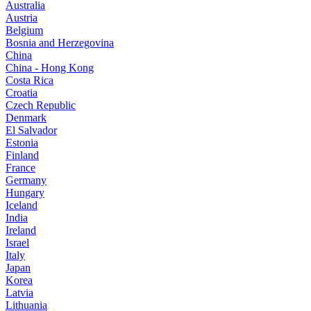
Australia
Austria
Belgium
Bosnia and Herzegovina
China
China - Hong Kong
Costa Rica
Croatia
Czech Republic
Denmark
El Salvador
Estonia
Finland
France
Germany
Hungary
Iceland
India
Ireland
Israel
Italy
Japan
Korea
Latvia
Lithuania