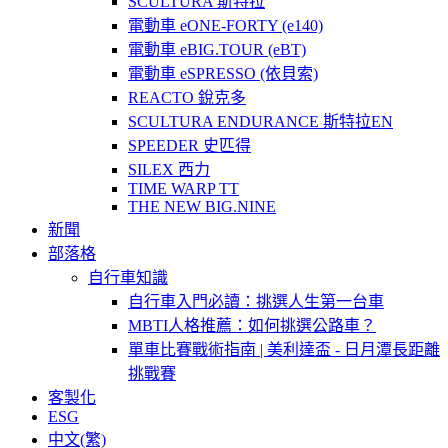
SCULTURA 斯特拉
電動車 eONE-FORTY (e140)
電動車 eBIG.TOUR (eBT)
電動車 eSPRESSO (依貝索)
REACTO 銳克多
SCULTURA ENDURANCE 斯特拉EN
SPEEDER 史匹得
SILEX 西力
TIME WARP TT
THE NEW BIG.NINE
新聞
部落格
自行車知識
自行車入門必讀：挑選人生第一台車
MBTI人格推薦：如何挑選公路車？
單車比賽戰術指南 | 美利達盃 - 日月潭長距離
挑戰賽
客製化
ESG
中文(繁)