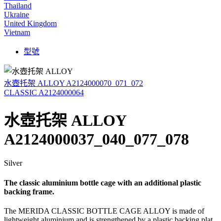
Thailand
Ukraine
United Kingdom
Vietnam
型號
水壺托架 ALLOY A2124000070_071_072
CLASSIC A2124000064
水壺托架 ALLOY
A2124000037_040_077_078
Silver
The classic aluminium bottle cage with an additional plastic
backing frame.
The MERIDA CLASSIC BOTTLE CAGE ALLOY is made of
lightweight aluminium and is strengthened by a plastic backing plat