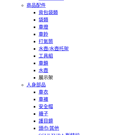
商品配件
背包袋類
袋類
車燈
車鈴
打氣筒
水壺/水壺托架
工具組
車鎖
水壺
展示架
人身部品
車衣
車褲
安全帽
襪子
護目鏡
頭巾/其他