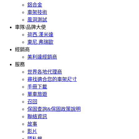
鋁合金
車架技術
風洞測試
車隊/品牌大使
荷西.漢米達
東尼.弗瑞歐
經銷商
美利達經銷商
服務
世界各地代理商
尋找適合您的車架尺寸
手冊下載
單車旅遊
召回
保固查詢&保固政策說明
聯絡資訊
故事
影片
隱私權