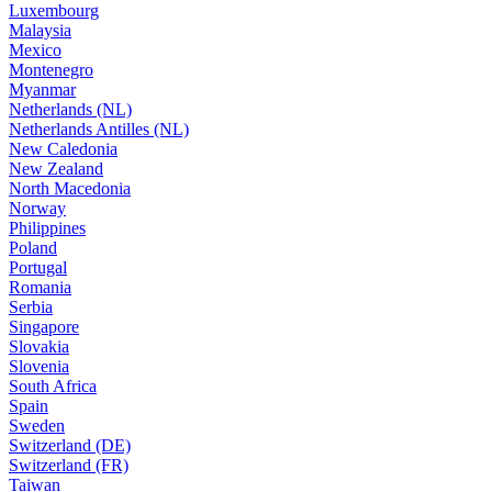
Luxembourg
Malaysia
Mexico
Montenegro
Myanmar
Netherlands (NL)
Netherlands Antilles (NL)
New Caledonia
New Zealand
North Macedonia
Norway
Philippines
Poland
Portugal
Romania
Serbia
Singapore
Slovakia
Slovenia
South Africa
Spain
Sweden
Switzerland (DE)
Switzerland (FR)
Taiwan