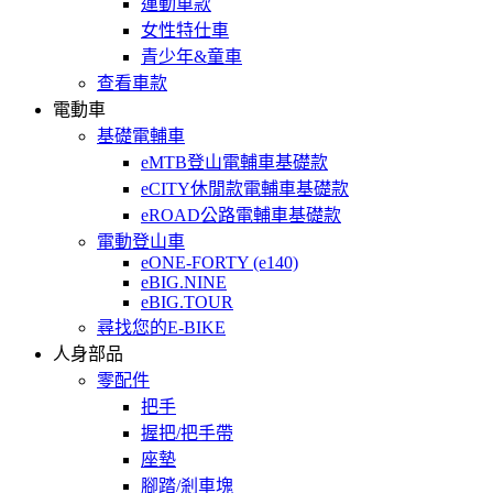
運動車款
女性特仕車
青少年&童車
查看車款
電動車
基礎電輔車
eMTB登山電輔車基礎款
eCITY休閒款電輔車基礎款
eROAD公路電輔車基礎款
電動登山車
eONE-FORTY (e140)
eBIG.NINE
eBIG.TOUR
尋找您的E-BIKE
人身部品
零配件
把手
握把/把手帶
座墊
腳踏/剎車塊