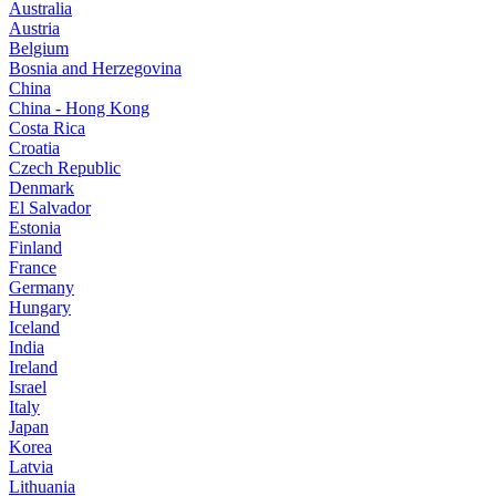
Australia
Austria
Belgium
Bosnia and Herzegovina
China
China - Hong Kong
Costa Rica
Croatia
Czech Republic
Denmark
El Salvador
Estonia
Finland
France
Germany
Hungary
Iceland
India
Ireland
Israel
Italy
Japan
Korea
Latvia
Lithuania