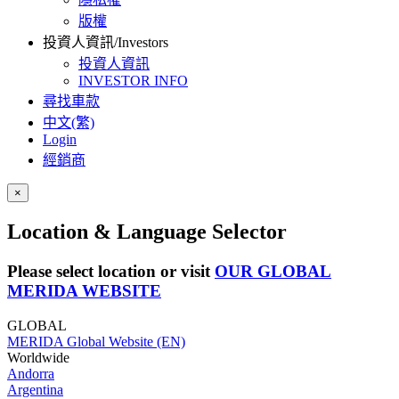
版權
投資人資訊/Investors
投資人資訊
INVESTOR INFO
尋找車款
中文(繁)
Login
經銷商
×
Location & Language Selector
Please select location or visit
OUR GLOBAL
MERIDA WEBSITE
GLOBAL
MERIDA Global Website (EN)
Worldwide
Andorra
Argentina