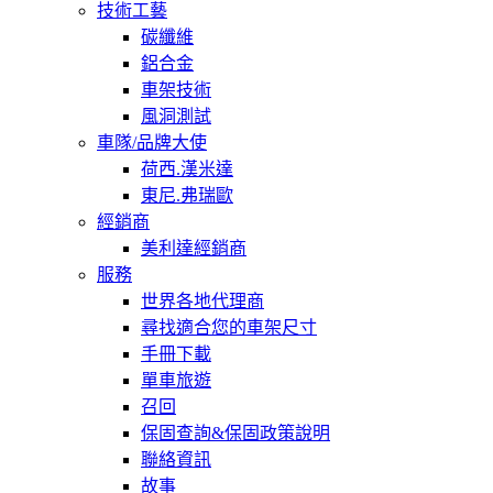
技術工藝
碳纖維
鋁合金
車架技術
風洞測試
車隊/品牌大使
荷西.漢米達
東尼.弗瑞歐
經銷商
美利達經銷商
服務
世界各地代理商
尋找適合您的車架尺寸
手冊下載
單車旅遊
召回
保固查詢&保固政策說明
聯絡資訊
故事