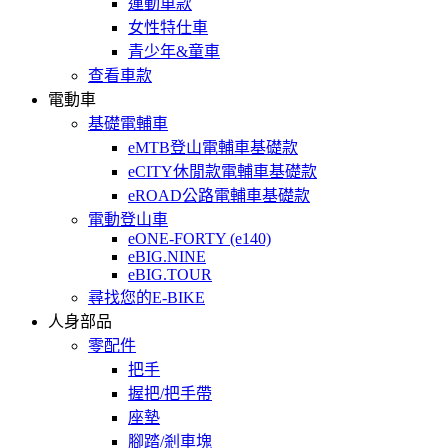
運動車款
女性特仕車
青少年&童車
查看車款
電動車
基礎電輔車
eMTB登山電輔車基礎款
eCITY休閒款電輔車基礎款
eROAD公路電輔車基礎款
電動登山車
eONE-FORTY (e140)
eBIG.NINE
eBIG.TOUR
尋找您的E-BIKE
人身部品
零配件
把手
握把/把手帶
座墊
腳踏/剎車塊