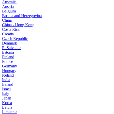
Australia
Austria
Belgium
Bosnia and Herzegovina
China
China - Hong Kong
Costa Rica
Croatia
Czech Republic
Denmark
El Salvador
Estonia
Finland
France
Germany
Hungary
Iceland
India
Ireland
Israel
Italy
Japan
Korea
Latvia
Lithuania