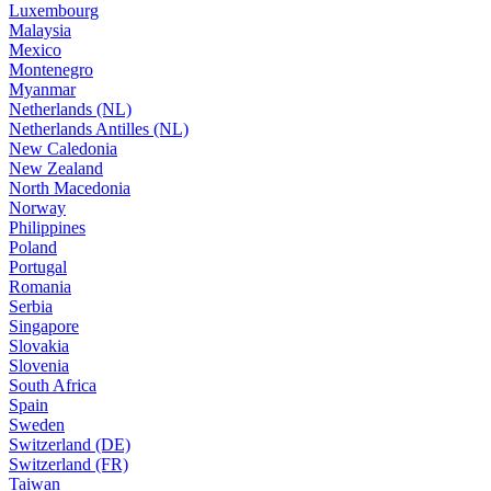
Luxembourg
Malaysia
Mexico
Montenegro
Myanmar
Netherlands (NL)
Netherlands Antilles (NL)
New Caledonia
New Zealand
North Macedonia
Norway
Philippines
Poland
Portugal
Romania
Serbia
Singapore
Slovakia
Slovenia
South Africa
Spain
Sweden
Switzerland (DE)
Switzerland (FR)
Taiwan