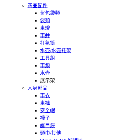
商品配件
背包袋類
袋類
車燈
車鈴
打氣筒
水壺/水壺托架
工具組
車鎖
水壺
展示架
人身部品
車衣
車褲
安全帽
襪子
護目鏡
頭巾/其他