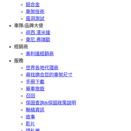
鋁合金
車架技術
風洞測試
車隊/品牌大使
荷西.漢米達
東尼.弗瑞歐
經銷商
美利達經銷商
服務
世界各地代理商
尋找適合您的車架尺寸
手冊下載
單車旅遊
召回
保固查詢&保固政策說明
聯絡資訊
故事
影片
隱私權