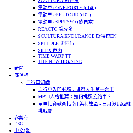
SCULTURA 斯特拉
電動車 eONE-FORTY (e140)
電動車 eBIG.TOUR (eBT)
電動車 eSPRESSO (依貝索)
REACTO 銳克多
SCULTURA ENDURANCE 斯特拉EN
SPEEDER 史匹得
SILEX 西力
TIME WARP TT
THE NEW BIG.NINE
新聞
部落格
自行車知識
自行車入門必讀：挑選人生第一台車
MBTI人格推薦：如何挑選公路車？
單車比賽戰術指南 | 美利達盃 - 日月潭長距離
挑戰賽
客製化
ESG
中文(繁)