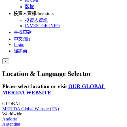
版權
投資人資訊/Investors
投資人資訊
INVESTOR INFO
尋找車款
中文(繁)
Login
經銷商
×
Location & Language Selector
Please select location or visit
OUR GLOBAL
MERIDA WEBSITE
GLOBAL
MERIDA Global Website (EN)
Worldwide
Andorra
Argentina