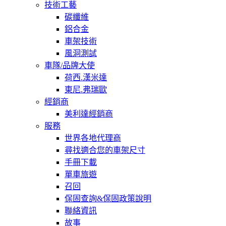
技術工藝
碳纖維
鋁合金
車架技術
風洞測試
車隊/品牌大使
荷西.漢米達
東尼.弗瑞歐
經銷商
美利達經銷商
服務
世界各地代理商
尋找適合您的車架尺寸
手冊下載
單車旅遊
召回
保固查詢&保固政策說明
聯絡資訊
故事