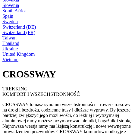
Slovenia
South Africa
Spain
Sweden
Switzerland (DE)
Switzerland (FR)
Taiwan
Thailand
Ukraine
United Kingdom
Vietnam
CROSSWAY
TREKKING
KOMFORT I WSZECHSTRONNOŚĆ
CROSSWAY to nasz synonim wszechstronności – rower crossowy
na drogi i bezdroża, codzienne trasy i dłuższe wyprawy. By jeszcze
bardziej zwiększyć jego możliwości, do lekkiej i wytrzymałej
aluminiowej ramy możesz przymocować błotniki, bagażnik i stopkę.
Najnowsza wersja ramy ma lżejszą konstrukcję i nowe wewnętrzne
prowadzeniem przewodów. CROSSWAY komfortowo odkryje z