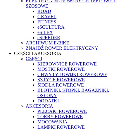
ELEKTRYCZNE ROWERY GRAVELOWE I
SZOSOWE
ROAD
GRAVEL
FITNESS
eSCULTURA
eSILEX
eSPEEDER
ARCHIWUM E-BIKE
ZNAJDŹ ROWER ELEKTRYCZNY
CZĘŚCI I AKCESORIA
CZĘŚCI
KIEROWNICE ROWEROWE
MOSTKI ROWEROWE
CHWYTY I OWIJKI ROWEROWE
SZTYCE ROWEROWE
SIODŁA ROWEROWE
BŁOTNIKI, STOPKI, BAGAŻNIKI,
OSŁONY
DODATKI
AKCESORIA
PLECAKI ROWEROWE
TORBY ROWEROWE
MOCOWANIA
LAMPKI ROWEROWE