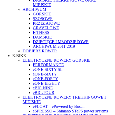
DAMSKIE TREKKINGOWE ORAZ
MIEJSKIE
ARCHIWUM
GÓRSKIE
SZOSOWE
PRZEŁAJOWE
GRAVELOWE
FITNESS
DAMSKIE
DZIECIĘCE I MŁODZIEŻOWE
ARCHIWUM 2011-2019
DOBIERZ ROWER
E-BIKE
ELEKTRYCZNE ROWERY GÓRSKIE
PERFORMANCE
eONE-SIXTY SL
eONE-SIXTY
eONE-FORTY
eONE-EIGHTY
eBIG.NINE
eBIG.TOUR
ELEKTRYCZNE ROWERY TREKKINGOWE I
MIEJSKIE
eFLOAT – ePowered by Bosch
eSPRESSO – Shimano STePS power systems