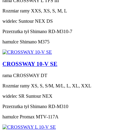
rama
CROSSWAY L TFS III
Rozmiar ramy
XXS, XS, S, M, L
widelec
Suntour NEX DS
Przerzutka tył
Shimano RD-M310-7
hamulce
Shimano M375
CROSSWAY 10-V SE
rama
CROSSWAY DT
Rozmiar ramy
XS, S, S/M, M/L, L, XL, XXL
widelec
SR Suntour NEX
Przerzutka tył
Shimano RD-M310
hamulce
Promax MTV-117A