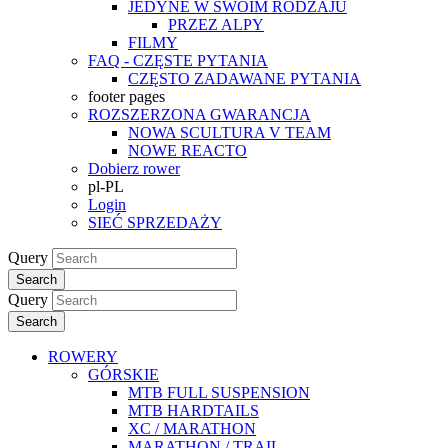
JEDYNE W SWOIM RODZAJU
PRZEZ ALPY
FILMY
FAQ - CZĘSTE PYTANIA
CZĘSTO ZADAWANE PYTANIA
footer pages
ROZSZERZONA GWARANCJA
NOWA SCULTURA V TEAM
NOWE REACTO
Dobierz rower
pl-PL
Login
SIEĆ SPRZEDAŻY
Query
Search
Query
Search
ROWERY
GÓRSKIE
MTB FULL SUSPENSION
MTB HARDTAILS
XC / MARATHON
MARATHON / TRAIL