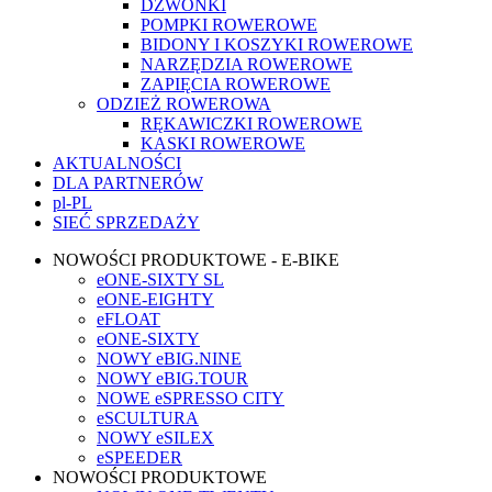
DZWONKI
POMPKI ROWEROWE
BIDONY I KOSZYKI ROWEROWE
NARZĘDZIA ROWEROWE
ZAPIĘCIA ROWEROWE
ODZIEŻ ROWEROWA
RĘKAWICZKI ROWEROWE
KASKI ROWEROWE
AKTUALNOŚCI
DLA PARTNERÓW
pl-PL
SIEĆ SPRZEDAŻY
NOWOŚCI PRODUKTOWE - E-BIKE
eONE-SIXTY SL
eONE-EIGHTY
eFLOAT
eONE-SIXTY
NOWY eBIG.NINE
NOWY eBIG.TOUR
NOWE eSPRESSO CITY
eSCULTURA
NOWY eSILEX
eSPEEDER
NOWOŚCI PRODUKTOWE