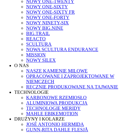
NOWY ONE-TWENTY
NOWY ONE-SIXTY
NOWY ONE-SIXTY FR
NOWY ONE-FORTY
NOWY NINETY-SIX
NOWY BIG.NINE
BIG.TRAIL
REACTO
SCULTURA
NOWA SCULTURA ENDURANCE
MISSION
NOWY SILEX
O NAS
NASZE KAMIENIE MILOWE
OPRACOWANE I ZAPROJEKTOWANE W
NIEMCZECH
RĘCZNIE PRODUKOWANE NA TAJWANIE
TECHNOLOGIE
KARBONOWE RZEMIOSŁO
ALUMINIOWA PRODUKCJA
TECHNOLOGIE MERIDY
MAHLE EBIKEMOTION
DRUŻYNY I KOLARZE
JOSÉ ANTONIO HERMIDA
GUNN-RITA DAHLE FLESJÅ