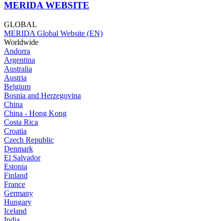
MERIDA WEBSITE
GLOBAL
MERIDA Global Website (EN)
Worldwide
Andorra
Argentina
Australia
Austria
Belgium
Bosnia and Herzegovina
China
China - Hong Kong
Costa Rica
Croatia
Czech Republic
Denmark
El Salvador
Estonia
Finland
France
Germany
Hungary
Iceland
India