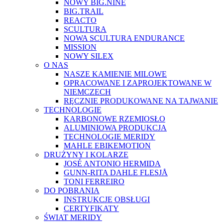
NOWY BIG.NINE
BIG.TRAIL
REACTO
SCULTURA
NOWA SCULTURA ENDURANCE
MISSION
NOWY SILEX
O NAS
NASZE KAMIENIE MILOWE
OPRACOWANE I ZAPROJEKTOWANE W
NIEMCZECH
RĘCZNIE PRODUKOWANE NA TAJWANIE
TECHNOLOGIE
KARBONOWE RZEMIOSŁO
ALUMINIOWA PRODUKCJA
TECHNOLOGIE MERIDY
MAHLE EBIKEMOTION
DRUŻYNY I KOLARZE
JOSÉ ANTONIO HERMIDA
GUNN-RITA DAHLE FLESJÅ
TONI FERREIRO
DO POBRANIA
INSTRUKCJE OBSŁUGI
CERTYFIKATY
ŚWIAT MERIDY