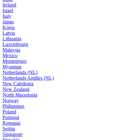
Ireland
Israel
Italy
Japan
Korea
Latvia
Lithuania
Luxembourg
Malaysia
Mexico
Montenegro
Myanmar
Netherlands (NL)
Netherlands Antilles (NL)
New Caledonia
New Zealand
North Macedonia
Norway
Philippines
Poland
Portugal
Romania
Serbia
Singapore
Slovakia