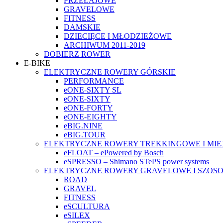
PRZEŁAJOWE
GRAVELOWE
FITNESS
DAMSKIE
DZIECIĘCE I MŁODZIEŻOWE
ARCHIWUM 2011-2019
DOBIERZ ROWER
E-BIKE
ELEKTRYCZNE ROWERY GÓRSKIE
PERFORMANCE
eONE-SIXTY SL
eONE-SIXTY
eONE-FORTY
eONE-EIGHTY
eBIG.NINE
eBIG.TOUR
ELEKTRYCZNE ROWERY TREKKINGOWE I MIE
eFLOAT – ePowered by Bosch
eSPRESSO – Shimano STePS power systems
ELEKTRYCZNE ROWERY GRAVELOWE I SZOS
ROAD
GRAVEL
FITNESS
eSCULTURA
eSILEX