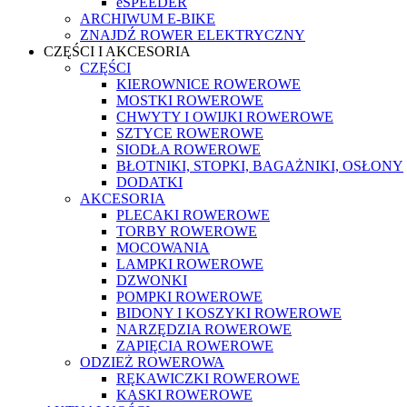
eSPEEDER
ARCHIWUM E-BIKE
ZNAJDŹ ROWER ELEKTRYCZNY
CZĘŚCI I AKCESORIA
CZĘŚCI
KIEROWNICE ROWEROWE
MOSTKI ROWEROWE
CHWYTY I OWIJKI ROWEROWE
SZTYCE ROWEROWE
SIODŁA ROWEROWE
BŁOTNIKI, STOPKI, BAGAŻNIKI, OSŁONY
DODATKI
AKCESORIA
PLECAKI ROWEROWE
TORBY ROWEROWE
MOCOWANIA
LAMPKI ROWEROWE
DZWONKI
POMPKI ROWEROWE
BIDONY I KOSZYKI ROWEROWE
NARZĘDZIA ROWEROWE
ZAPIĘCIA ROWEROWE
ODZIEŻ ROWEROWA
RĘKAWICZKI ROWEROWE
KASKI ROWEROWE