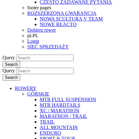
CZĘSTO ZADAWANE PYTANIA
footer pages
ROZSZERZONA GWARANCJA
NOWA SCULTURA V TEAM
NOWE REACTO
Dobierz rower
pl-PL
Login
SIEĆ SPRZEDAŻY
Query
Search
Query
Search
ROWERY
GÓRSKIE
MTB FULL SUSPENSION
MTB HARDTAILS
XC / MARATHON
MARATHON / TRAIL
TRAIL
ALL MOUNTAIN
ENDURO
SPORT & TOUR