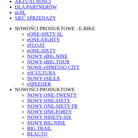
AKTUALNOŚCI
DLA PARTNERÓW
pl-PL
SIEĆ SPRZEDAŻY
NOWOŚCI PRODUKTOWE - E-BIKE
eONE-SIXTY SL
eONE-EIGHTY
eFLOAT
eONE-SIXTY
NOWY eBIG.NINE
NOWY eBIG.TOUR
NOWE eSPRESSO CITY
eSCULTURA
NOWY eSILEX
eSPEEDER
NOWOŚCI PRODUKTOWE
NOWY ONE-TWENTY
NOWY ONE-SIXTY
NOWY ONE-SIXTY FR
NOWY ONE-FORTY
NOWY NINETY-SIX
NOWY BIG.NINE
BIG.TRAIL
REACTO