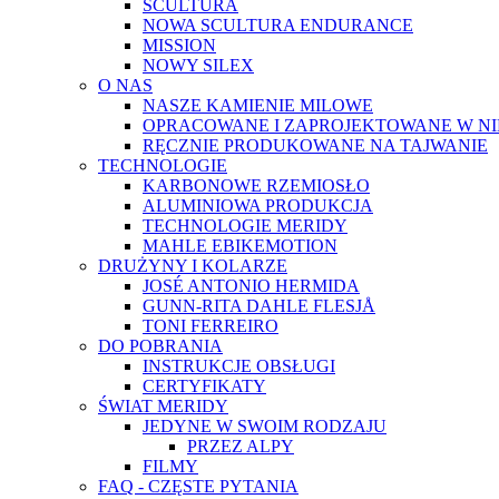
SCULTURA
NOWA SCULTURA ENDURANCE
MISSION
NOWY SILEX
O NAS
NASZE KAMIENIE MILOWE
OPRACOWANE I ZAPROJEKTOWANE W N
RĘCZNIE PRODUKOWANE NA TAJWANIE
TECHNOLOGIE
KARBONOWE RZEMIOSŁO
ALUMINIOWA PRODUKCJA
TECHNOLOGIE MERIDY
MAHLE EBIKEMOTION
DRUŻYNY I KOLARZE
JOSÉ ANTONIO HERMIDA
GUNN-RITA DAHLE FLESJÅ
TONI FERREIRO
DO POBRANIA
INSTRUKCJE OBSŁUGI
CERTYFIKATY
ŚWIAT MERIDY
JEDYNE W SWOIM RODZAJU
PRZEZ ALPY
FILMY
FAQ - CZĘSTE PYTANIA