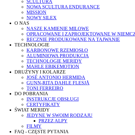
SCULTURA
NOWA SCULTURA ENDURANCE
MISSION
NOWY SILEX
O NAS
NASZE KAMIENIE MILOWE
OPRACOWANE I ZAPROJEKTOWANE W NIEMC
RĘCZNIE PRODUKOWANE NA TAJWANIE
TECHNOLOGIE
KARBONOWE RZEMIOSŁO
ALUMINIOWA PRODUKCJA
TECHNOLOGIE MERIDY
MAHLE EBIKEMOTION
DRUŻYNY I KOLARZE
JOSÉ ANTONIO HERMIDA
GUNN-RITA DAHLE FLESJÅ
TONI FERREIRO
DO POBRANIA
INSTRUKCJE OBSŁUGI
CERTYFIKATY
ŚWIAT MERIDY
JEDYNE W SWOIM RODZAJU
PRZEZ ALPY
FILMY
FAQ - CZĘSTE PYTANIA