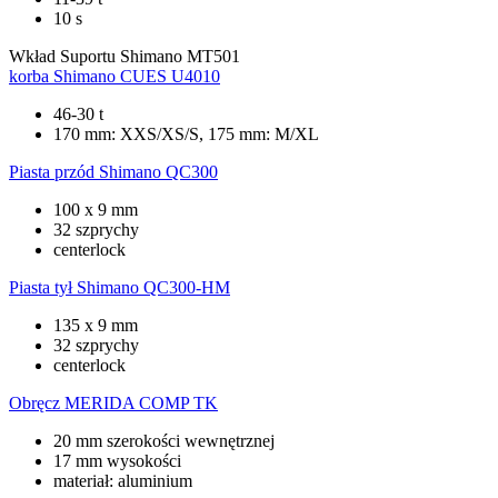
10 s
Wkład Suportu
Shimano MT501
korba
Shimano CUES U4010
46-30 t
170 mm: XXS/XS/S, 175 mm: M/XL
Piasta przód
Shimano QC300
100 x 9 mm
32 szprychy
centerlock
Piasta tył
Shimano QC300-HM
135 x 9 mm
32 szprychy
centerlock
Obręcz
MERIDA COMP TK
20 mm szerokości wewnętrznej
17 mm wysokości
materiał: aluminium