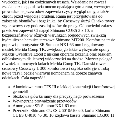
wycieczek, jak i na codziennych trasach. Wsiadanie na rower i
zsiadanie z niego ułatwia mocno opadająca górna rura, wewnętrzne
prowadzenie przewodów zapewnia czysty wygląd ramy, a także
chroni przed wilgocią i brudem. Rama jest przygotowana do
założenia błotników i bagażnika, by Crossway służył Ci jako rower
wyprawowy czy podczas dojazdów do pracy. Odpowiedni zakres
przełożeń zapewni Ci napęd Shimano CUES 2 x 10, a
bezpieczeństwo w różnych warunkach pogodowych zwiększą
hydrauliczne hamulce tarczowe Shimano MT200. Komfort na trasie
poprawią amortyzator SR Suntour NX1 63 mm i regulowany
mostek Merida Comp TK, zwiększą go także wytrzymałe opony
Maxxis Overdrive Excel z niskimi oporami toczenia oraz paskiem
odblaskowym dla lepszej widoczności na drodze. Możesz polegać
również na mocnych kołach Merida Comp TK. Damski rower
crossowy Crossway L 300 komfortowo i szybko odkryje z Tobą
nowe trasy i będzie wiernym kompanem na dobrze znanych
odcinkach. Cała naprzód!
Aluminiowa rama TFS III o lekkiej konstrukcji i komfortowej
geometrii
Stożkowa główka ramy dla precyzyjnego prowadzenia
Wewnętrzne prowadzenie przewodów
Amortyzator SR Suntour NX1 63 mm
Przerzutki Shimano CUES U6010/U6020, korba Shimano
CUES U4010 46-30, 10-rzędowa kaseta Shimano LG300 11-