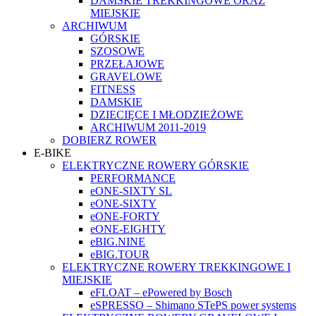
DAMSKIE TREKKINGOWE ORAZ
MIEJSKIE
ARCHIWUM
GÓRSKIE
SZOSOWE
PRZEŁAJOWE
GRAVELOWE
FITNESS
DAMSKIE
DZIECIĘCE I MŁODZIEŻOWE
ARCHIWUM 2011-2019
DOBIERZ ROWER
E-BIKE
ELEKTRYCZNE ROWERY GÓRSKIE
PERFORMANCE
eONE-SIXTY SL
eONE-SIXTY
eONE-FORTY
eONE-EIGHTY
eBIG.NINE
eBIG.TOUR
ELEKTRYCZNE ROWERY TREKKINGOWE I
MIEJSKIE
eFLOAT – ePowered by Bosch
eSPRESSO – Shimano STePS power systems