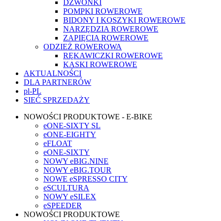
DZWONKI
POMPKI ROWEROWE
BIDONY I KOSZYKI ROWEROWE
NARZĘDZIA ROWEROWE
ZAPIĘCIA ROWEROWE
ODZIEŻ ROWEROWA
RĘKAWICZKI ROWEROWE
KASKI ROWEROWE
AKTUALNOŚCI
DLA PARTNERÓW
pl-PL
SIEĆ SPRZEDAŻY
NOWOŚCI PRODUKTOWE - E-BIKE
eONE-SIXTY SL
eONE-EIGHTY
eFLOAT
eONE-SIXTY
NOWY eBIG.NINE
NOWY eBIG.TOUR
NOWE eSPRESSO CITY
eSCULTURA
NOWY eSILEX
eSPEEDER
NOWOŚCI PRODUKTOWE