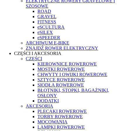
ELEKTRYCZNE ROWERY GRAVELOWE I
SZOSOWE
ROAD
GRAVEL
FITNESS
eSCULTURA
eSILEX
eSPEEDER
ARCHIWUM E-BIKE
ZNAJDŹ ROWER ELEKTRYCZNY
CZĘŚCI I AKCESORIA
CZĘŚCI
KIEROWNICE ROWEROWE
MOSTKI ROWEROWE
CHWYTY I OWIJKI ROWEROWE
SZTYCE ROWEROWE
SIODŁA ROWEROWE
BŁOTNIKI, STOPKI, BAGAŻNIKI,
OSŁONY
DODATKI
AKCESORIA
PLECAKI ROWEROWE
TORBY ROWEROWE
MOCOWANIA
LAMPKI ROWEROWE