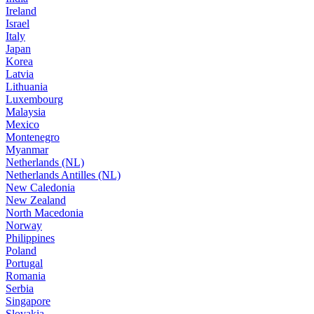
Ireland
Israel
Italy
Japan
Korea
Latvia
Lithuania
Luxembourg
Malaysia
Mexico
Montenegro
Myanmar
Netherlands (NL)
Netherlands Antilles (NL)
New Caledonia
New Zealand
North Macedonia
Norway
Philippines
Poland
Portugal
Romania
Serbia
Singapore
Slovakia