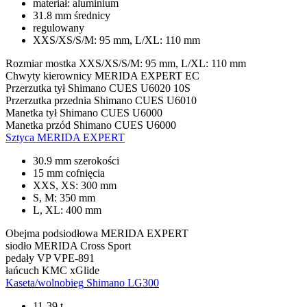
materiał: aluminium
31.8 mm średnicy
regulowany
XXS/XS/S/M: 95 mm, L/XL: 110 mm
Rozmiar mostka
XXS/XS/S/M: 95 mm, L/XL: 110 mm
Chwyty kierownicy
MERIDA EXPERT EC
Przerzutka tył
Shimano CUES U6020 10S
Przerzutka przednia
Shimano CUES U6010
Manetka tył
Shimano CUES U6000
Manetka przód
Shimano CUES U6000
Sztyca
MERIDA EXPERT
30.9 mm szerokości
15 mm cofnięcia
XXS, XS: 300 mm
S, M: 350 mm
L, XL: 400 mm
Obejma podsiodłowa
MERIDA EXPERT
siodło
MERIDA Cross Sport
pedały
VP VPE-891
łańcuch
KMC xGlide
Kaseta/wolnobieg
Shimano LG300
11-39 t