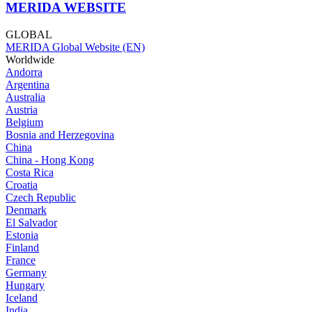
MERIDA WEBSITE
GLOBAL
MERIDA Global Website (EN)
Worldwide
Andorra
Argentina
Australia
Austria
Belgium
Bosnia and Herzegovina
China
China - Hong Kong
Costa Rica
Croatia
Czech Republic
Denmark
El Salvador
Estonia
Finland
France
Germany
Hungary
Iceland
India