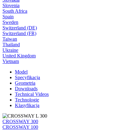
Slovenia
South Africa
Spain
Sweden
Switzerland (DE)
Switzerland (FR)
Taiwan
Thailand
Ukraine
United Kingdom
Vietnam
Model
Specyfikacja
Geometria
Downloads
Technical Videos
Technologie
Klasyfikacja
CROSSWAY 300
CROSSWAY 100