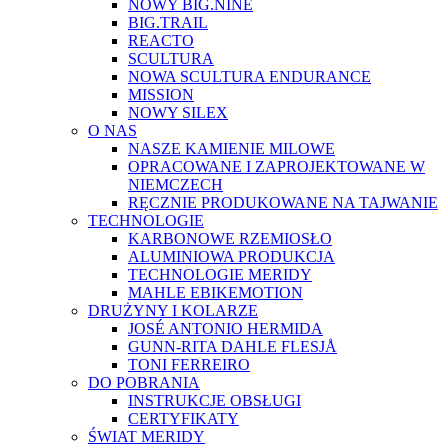
NOWY BIG.NINE
BIG.TRAIL
REACTO
SCULTURA
NOWA SCULTURA ENDURANCE
MISSION
NOWY SILEX
O NAS
NASZE KAMIENIE MILOWE
OPRACOWANE I ZAPROJEKTOWANE W
NIEMCZECH
RĘCZNIE PRODUKOWANE NA TAJWANIE
TECHNOLOGIE
KARBONOWE RZEMIOSŁO
ALUMINIOWA PRODUKCJA
TECHNOLOGIE MERIDY
MAHLE EBIKEMOTION
DRUŻYNY I KOLARZE
JOSÉ ANTONIO HERMIDA
GUNN-RITA DAHLE FLESJÅ
TONI FERREIRO
DO POBRANIA
INSTRUKCJE OBSŁUGI
CERTYFIKATY
ŚWIAT MERIDY