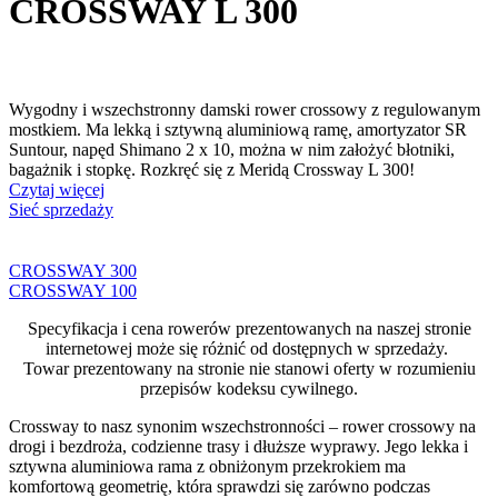
CROSSWAY L 300
Wygodny i wszechstronny damski rower crossowy z regulowanym
mostkiem. Ma lekką i sztywną aluminiową ramę, amortyzator SR
Suntour, napęd Shimano 2 x 10, można w nim założyć błotniki,
bagażnik i stopkę. Rozkręć się z Meridą Crossway L 300!
Czytaj więcej
Sieć sprzedaży
CROSSWAY 300
CROSSWAY 100
Specyfikacja i cena rowerów prezentowanych na naszej stronie
internetowej może się różnić od dostępnych w sprzedaży.
Towar prezentowany na stronie nie stanowi oferty w rozumieniu
przepisów kodeksu cywilnego.
Crossway to nasz synonim wszechstronności – rower crossowy na
drogi i bezdroża, codzienne trasy i dłuższe wyprawy. Jego lekka i
sztywna aluminiowa rama z obniżonym przekrokiem ma
komfortową geometrię, która sprawdzi się zarówno podczas