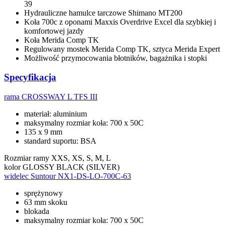
39
Hydrauliczne hamulce tarczowe Shimano MT200
Koła 700c z oponami Maxxis Overdrive Excel dla szybkiej i
komfortowej jazdy
Koła Merida Comp TK
Regulowany mostek Merida Comp TK, sztyca Merida Expert
Możliwość przymocowania błotników, bagażnika i stopki
Specyfikacja
rama
CROSSWAY L TFS III
materiał: aluminium
maksymalny rozmiar koła: 700 x 50C
135 x 9 mm
standard suportu: BSA
Rozmiar ramy
XXS, XS, S, M, L
kolor
GLOSSY BLACK (SILVER)
widelec
Suntour NX1-DS-LO-700C-63
sprężynowy
63 mm skoku
blokada
maksymalny rozmiar koła: 700 x 50C