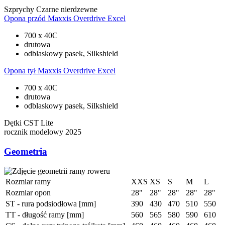
Szprychy
Czarne nierdzewne
Opona przód
Maxxis Overdrive Excel
700 x 40C
drutowa
odblaskowy pasek, Silkshield
Opona tył
Maxxis Overdrive Excel
700 x 40C
drutowa
odblaskowy pasek, Silkshield
Dętki
CST Lite
rocznik modelowy
2025
Geometria
Rozmiar ramy
XXS
XS
S
M
L
Rozmiar opon
28"
28"
28"
28"
28"
ST - rura podsiodłowa [mm]
390
430
470
510
550
TT - długość ramy [mm]
560
565
580
590
610