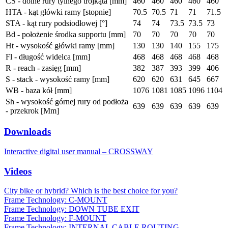
CS - dolne rury tylnego trójkąta [mm]
460
460
460
460
460
HTA - kąt główki ramy [stopnie]
70.5
70.5
71
71
71.5
STA - kąt rury podsiodłowej [°]
74
74
73.5
73.5
73
Bd - położenie środka supportu [mm]
70
70
70
70
70
Ht - wysokość główki ramy [mm]
130
130
140
155
175
Fl - długość widelca [mm]
468
468
468
468
468
R - reach - zasięg [mm]
382
387
393
399
406
S - stack - wysokość ramy [mm]
620
620
631
645
667
WB - baza kół [mm]
1076
1081
1085
1096
1104
Sh - wysokość górnej rury od podłoża
639
639
639
639
639
- przekrok [Mm]
Downloads
Interactive digital user manual – CROSSWAY
Videos
City bike or hybrid? Which is the best choice for you?
Frame Technology: C-MOUNT
Frame Technology: DOWN TUBE EXIT
Frame Technology: F-MOUNT
Frame Technology: INTERNAL CABLE ROUTING