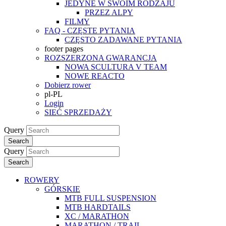
JEDYNE W SWOIM RODZAJU
PRZEZ ALPY
FILMY
FAQ - CZĘSTE PYTANIA
CZĘSTO ZADAWANE PYTANIA
footer pages
ROZSZERZONA GWARANCJA
NOWA SCULTURA V TEAM
NOWE REACTO
Dobierz rower
pl-PL
Login
SIEĆ SPRZEDAŻY
Query
Search
Query
Search
ROWERY
GÓRSKIE
MTB FULL SUSPENSION
MTB HARDTAILS
XC / MARATHON
MARATHON / TRAIL