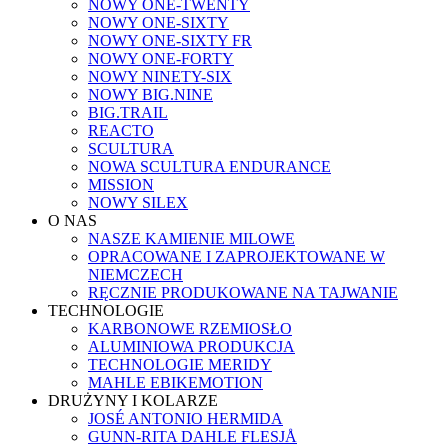
NOWY ONE-TWENTY
NOWY ONE-SIXTY
NOWY ONE-SIXTY FR
NOWY ONE-FORTY
NOWY NINETY-SIX
NOWY BIG.NINE
BIG.TRAIL
REACTO
SCULTURA
NOWA SCULTURA ENDURANCE
MISSION
NOWY SILEX
O NAS
NASZE KAMIENIE MILOWE
OPRACOWANE I ZAPROJEKTOWANE W
NIEMCZECH
RĘCZNIE PRODUKOWANE NA TAJWANIE
TECHNOLOGIE
KARBONOWE RZEMIOSŁO
ALUMINIOWA PRODUKCJA
TECHNOLOGIE MERIDY
MAHLE EBIKEMOTION
DRUŻYNY I KOLARZE
JOSÉ ANTONIO HERMIDA
GUNN-RITA DAHLE FLESJÅ