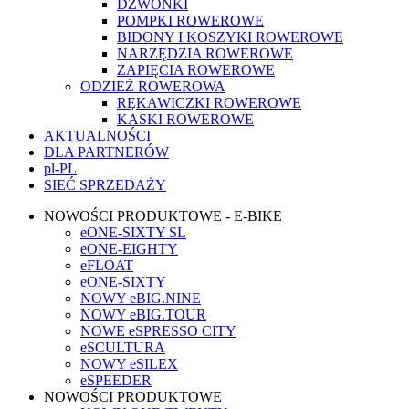
DZWONKI
POMPKI ROWEROWE
BIDONY I KOSZYKI ROWEROWE
NARZĘDZIA ROWEROWE
ZAPIĘCIA ROWEROWE
ODZIEŻ ROWEROWA
RĘKAWICZKI ROWEROWE
KASKI ROWEROWE
AKTUALNOŚCI
DLA PARTNERÓW
pl-PL
SIEĆ SPRZEDAŻY
NOWOŚCI PRODUKTOWE - E-BIKE
eONE-SIXTY SL
eONE-EIGHTY
eFLOAT
eONE-SIXTY
NOWY eBIG.NINE
NOWY eBIG.TOUR
NOWE eSPRESSO CITY
eSCULTURA
NOWY eSILEX
eSPEEDER
NOWOŚCI PRODUKTOWE