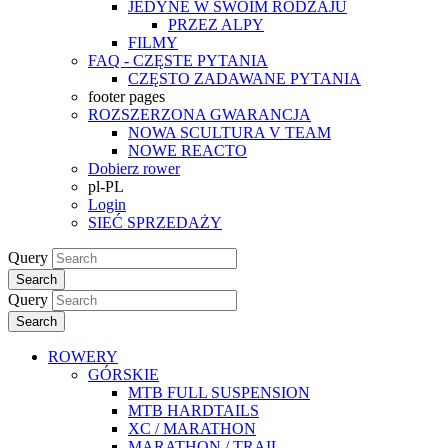
JEDYNE W SWOIM RODZAJU
PRZEZ ALPY
FILMY
FAQ - CZĘSTE PYTANIA
CZĘSTO ZADAWANE PYTANIA
footer pages
ROZSZERZONA GWARANCJA
NOWA SCULTURA V TEAM
NOWE REACTO
Dobierz rower
pl-PL
Login
SIEĆ SPRZEDAŻY
Query
Search
Query
Search
ROWERY
GÓRSKIE
MTB FULL SUSPENSION
MTB HARDTAILS
XC / MARATHON
MARATHON / TRAIL