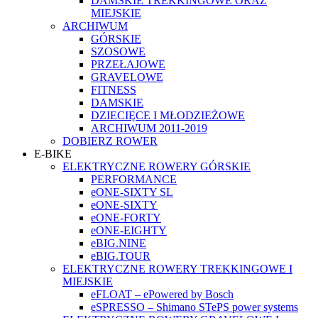
DAMSKIE TREKKINGOWE ORAZ
MIEJSKIE
ARCHIWUM
GÓRSKIE
SZOSOWE
PRZEŁAJOWE
GRAVELOWE
FITNESS
DAMSKIE
DZIECIĘCE I MŁODZIEŻOWE
ARCHIWUM 2011-2019
DOBIERZ ROWER
E-BIKE
ELEKTRYCZNE ROWERY GÓRSKIE
PERFORMANCE
eONE-SIXTY SL
eONE-SIXTY
eONE-FORTY
eONE-EIGHTY
eBIG.NINE
eBIG.TOUR
ELEKTRYCZNE ROWERY TREKKINGOWE I
MIEJSKIE
eFLOAT – ePowered by Bosch
eSPRESSO – Shimano STePS power systems