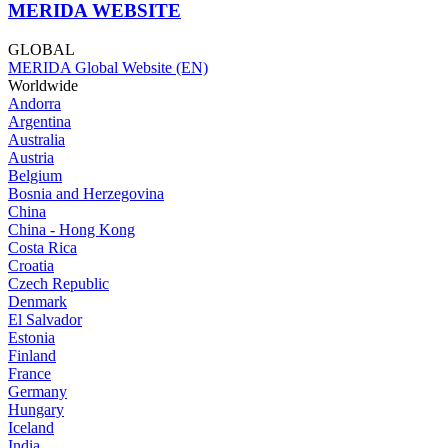
MERIDA WEBSITE
GLOBAL
MERIDA Global Website (EN)
Worldwide
Andorra
Argentina
Australia
Austria
Belgium
Bosnia and Herzegovina
China
China - Hong Kong
Costa Rica
Croatia
Czech Republic
Denmark
El Salvador
Estonia
Finland
France
Germany
Hungary
Iceland
India