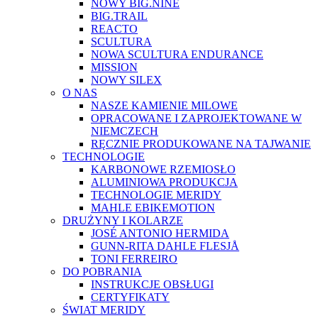
NOWY BIG.NINE
BIG.TRAIL
REACTO
SCULTURA
NOWA SCULTURA ENDURANCE
MISSION
NOWY SILEX
O NAS
NASZE KAMIENIE MILOWE
OPRACOWANE I ZAPROJEKTOWANE W
NIEMCZECH
RĘCZNIE PRODUKOWANE NA TAJWANIE
TECHNOLOGIE
KARBONOWE RZEMIOSŁO
ALUMINIOWA PRODUKCJA
TECHNOLOGIE MERIDY
MAHLE EBIKEMOTION
DRUŻYNY I KOLARZE
JOSÉ ANTONIO HERMIDA
GUNN-RITA DAHLE FLESJÅ
TONI FERREIRO
DO POBRANIA
INSTRUKCJE OBSŁUGI
CERTYFIKATY
ŚWIAT MERIDY