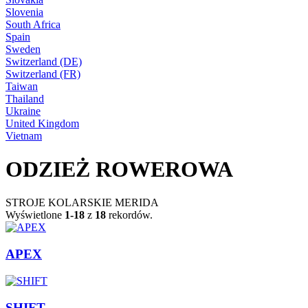
Slovenia
South Africa
Spain
Sweden
Switzerland (DE)
Switzerland (FR)
Taiwan
Thailand
Ukraine
United Kingdom
Vietnam
ODZIEŻ ROWEROWA
STROJE KOLARSKIE MERIDA
Wyświetlone
1-18
z
18
rekordów.
APEX
SHIFT