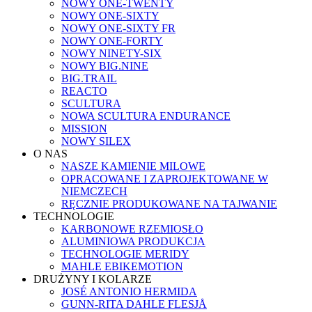
NOWY ONE-TWENTY
NOWY ONE-SIXTY
NOWY ONE-SIXTY FR
NOWY ONE-FORTY
NOWY NINETY-SIX
NOWY BIG.NINE
BIG.TRAIL
REACTO
SCULTURA
NOWA SCULTURA ENDURANCE
MISSION
NOWY SILEX
O NAS
NASZE KAMIENIE MILOWE
OPRACOWANE I ZAPROJEKTOWANE W
NIEMCZECH
RĘCZNIE PRODUKOWANE NA TAJWANIE
TECHNOLOGIE
KARBONOWE RZEMIOSŁO
ALUMINIOWA PRODUKCJA
TECHNOLOGIE MERIDY
MAHLE EBIKEMOTION
DRUŻYNY I KOLARZE
JOSÉ ANTONIO HERMIDA
GUNN-RITA DAHLE FLESJÅ