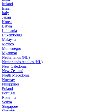
Ireland
Israel
Italy
Japan
Korea
Latvia
Lithuania
Luxembourg
Malaysia
Mexico
Montenegro
Myanmar
Netherlands (NL)
Netherlands Antilles (NL)
New Caledonia
New Zealand
North Macedonia
Norway
Philippines
Poland
Portugal
Romania
Serbia
Singapore
Slovakia