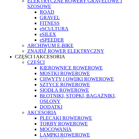
ELEKTRYCZNE ROWERY GRAVELOWE I
SZOSOWE
ROAD
GRAVEL
FITNESS
eSCULTURA
eSILEX
eSPEEDER
ARCHIWUM E-BIKE
ZNAJDŹ ROWER ELEKTRYCZNY
CZĘŚCI I AKCESORIA
CZĘŚCI
KIEROWNICE ROWEROWE
MOSTKI ROWEROWE
CHWYTY I OWIJKI ROWEROWE
SZTYCE ROWEROWE
SIODŁA ROWEROWE
BŁOTNIKI, STOPKI, BAGAŻNIKI,
OSŁONY
DODATKI
AKCESORIA
PLECAKI ROWEROWE
TORBY ROWEROWE
MOCOWANIA
LAMPKI ROWEROWE