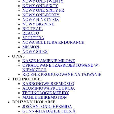
NOWY ONE-TWENTY
NOWY ONE-SIXTY
NOWY ONE-SIXTY FR
NOWY ONE-FORTY
NOWY NINETY-SIX
NOWY BIG.NINE
BIG.TRAIL
REACTO
SCULTURA
NOWA SCULTURA ENDURANCE
MISSION
NOWY SILEX
O NAS
NASZE KAMIENIE MILOWE
OPRACOWANE I ZAPROJEKTOWANE W
NIEMCZECH
RĘCZNIE PRODUKOWANE NA TAJWANIE
TECHNOLOGIE
KARBONOWE RZEMIOSŁO
ALUMINIOWA PRODUKCJA
TECHNOLOGIE MERIDY
MAHLE EBIKEMOTION
DRUŻYNY I KOLARZE
JOSÉ ANTONIO HERMIDA
GUNN-RITA DAHLE FLESJÅ