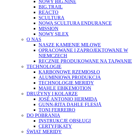
NOWY BIG.NINE
BIG.TRAIL
REACTO
SCULTURA
NOWA SCULTURA ENDURANCE
MISSION
NOWY SILEX
O NAS
NASZE KAMIENIE MILOWE
OPRACOWANE I ZAPROJEKTOWANE W
NIEMCZECH
RĘCZNIE PRODUKOWANE NA TAJWANIE
TECHNOLOGIE
KARBONOWE RZEMIOSŁO
ALUMINIOWA PRODUKCJA
TECHNOLOGIE MERIDY
MAHLE EBIKEMOTION
DRUŻYNY I KOLARZE
JOSÉ ANTONIO HERMIDA
GUNN-RITA DAHLE FLESJÅ
TONI FERREIRO
DO POBRANIA
INSTRUKCJE OBSŁUGI
CERTYFIKATY
ŚWIAT MERIDY