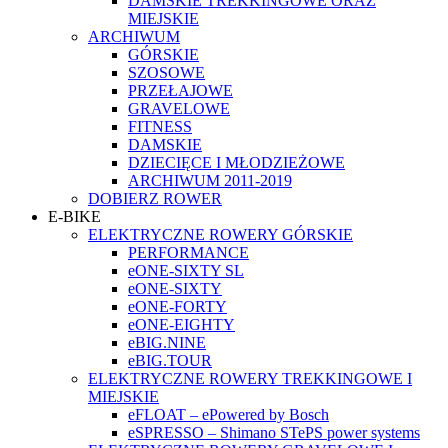
DAMSKIE TREKKINGOWE ORAZ
MIEJSKIE
ARCHIWUM
GÓRSKIE
SZOSOWE
PRZEŁAJOWE
GRAVELOWE
FITNESS
DAMSKIE
DZIECIĘCE I MŁODZIEŻOWE
ARCHIWUM 2011-2019
DOBIERZ ROWER
E-BIKE
ELEKTRYCZNE ROWERY GÓRSKIE
PERFORMANCE
eONE-SIXTY SL
eONE-SIXTY
eONE-FORTY
eONE-EIGHTY
eBIG.NINE
eBIG.TOUR
ELEKTRYCZNE ROWERY TREKKINGOWE I
MIEJSKIE
eFLOAT – ePowered by Bosch
eSPRESSO – Shimano STePS power systems