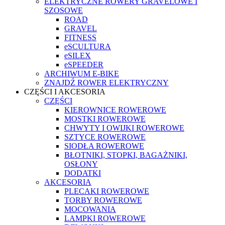
ELEKTRYCZNE ROWERY GRAVELOWE I
SZOSOWE
ROAD
GRAVEL
FITNESS
eSCULTURA
eSILEX
eSPEEDER
ARCHIWUM E-BIKE
ZNAJDŹ ROWER ELEKTRYCZNY
CZĘŚCI I AKCESORIA
CZĘŚCI
KIEROWNICE ROWEROWE
MOSTKI ROWEROWE
CHWYTY I OWIJKI ROWEROWE
SZTYCE ROWEROWE
SIODŁA ROWEROWE
BŁOTNIKI, STOPKI, BAGAŻNIKI,
OSŁONY
DODATKI
AKCESORIA
PLECAKI ROWEROWE
TORBY ROWEROWE
MOCOWANIA
LAMPKI ROWEROWE