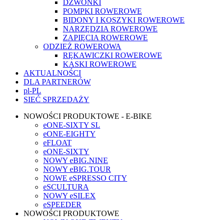
DZWONKI
POMPKI ROWEROWE
BIDONY I KOSZYKI ROWEROWE
NARZĘDZIA ROWEROWE
ZAPIĘCIA ROWEROWE
ODZIEŻ ROWEROWA
RĘKAWICZKI ROWEROWE
KASKI ROWEROWE
AKTUALNOŚCI
DLA PARTNERÓW
pl-PL
SIEĆ SPRZEDAŻY
NOWOŚCI PRODUKTOWE - E-BIKE
eONE-SIXTY SL
eONE-EIGHTY
eFLOAT
eONE-SIXTY
NOWY eBIG.NINE
NOWY eBIG.TOUR
NOWE eSPRESSO CITY
eSCULTURA
NOWY eSILEX
eSPEEDER
NOWOŚCI PRODUKTOWE