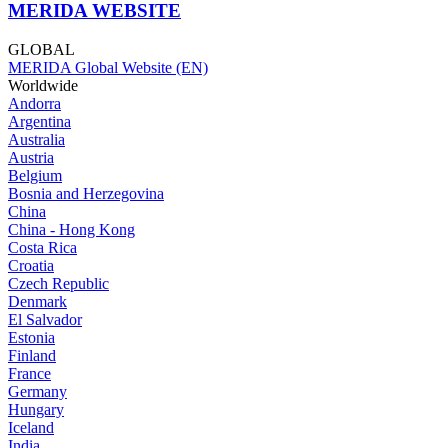
MERIDA WEBSITE
GLOBAL
MERIDA Global Website (EN)
Worldwide
Andorra
Argentina
Australia
Austria
Belgium
Bosnia and Herzegovina
China
China - Hong Kong
Costa Rica
Croatia
Czech Republic
Denmark
El Salvador
Estonia
Finland
France
Germany
Hungary
Iceland
India