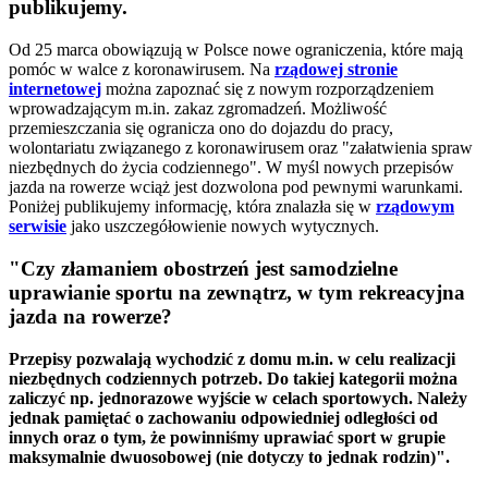
publikujemy.
Od 25 marca obowiązują w Polsce nowe ograniczenia, które mają
pomóc w walce z koronawirusem. Na
rządowej stronie
internetowej
można zapoznać się z nowym rozporządzeniem
wprowadzającym m.in. zakaz zgromadzeń. Możliwość
przemieszczania się ogranicza ono do dojazdu do pracy,
wolontariatu związanego z koronawirusem oraz "załatwienia spraw
niezbędnych do życia codziennego". W myśl nowych przepisów
jazda na rowerze wciąż jest dozwolona pod pewnymi warunkami.
Poniżej publikujemy informację, która znalazła się w
rządowym
serwisie
jako uszczegółowienie nowych wytycznych.
"Czy złamaniem obostrzeń jest samodzielne
uprawianie sportu na zewnątrz, w tym rekreacyjna
jazda na rowerze?
Przepisy pozwalają wychodzić z domu m.in. w celu realizacji
niezbędnych codziennych potrzeb. Do takiej kategorii można
zaliczyć np. jednorazowe wyjście w celach sportowych. Należy
jednak pamiętać o zachowaniu odpowiedniej odległości od
innych oraz o tym, że powinniśmy uprawiać sport w grupie
maksymalnie dwuosobowej (nie dotyczy to jednak rodzin)".