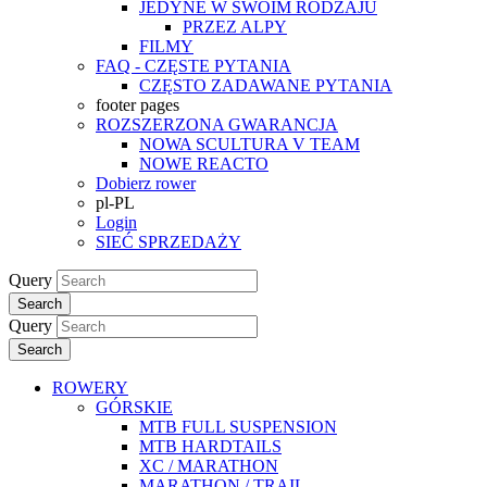
JEDYNE W SWOIM RODZAJU
PRZEZ ALPY
FILMY
FAQ - CZĘSTE PYTANIA
CZĘSTO ZADAWANE PYTANIA
footer pages
ROZSZERZONA GWARANCJA
NOWA SCULTURA V TEAM
NOWE REACTO
Dobierz rower
pl-PL
Login
SIEĆ SPRZEDAŻY
Query
Search
Query
Search
ROWERY
GÓRSKIE
MTB FULL SUSPENSION
MTB HARDTAILS
XC / MARATHON
MARATHON / TRAIL