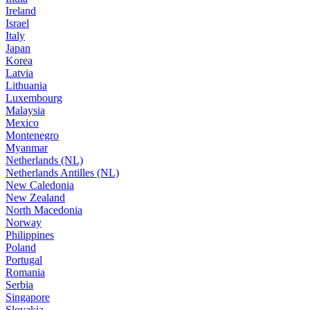
Ireland
Israel
Italy
Japan
Korea
Latvia
Lithuania
Luxembourg
Malaysia
Mexico
Montenegro
Myanmar
Netherlands (NL)
Netherlands Antilles (NL)
New Caledonia
New Zealand
North Macedonia
Norway
Philippines
Poland
Portugal
Romania
Serbia
Singapore
Slovakia