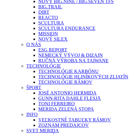
NOVÝ BIG.NINE / BIG.SEVEN TFS
BIG.TRAIL
DIRT
REACTO
SCULTURA
SCULTURA ENDURANCE
MISSION
NOVÝ SILEX
O NÁS
ESG REPORT
NEMECKÝ VÝVOJ & DIZAJN
RUČNÁ VÝROBA NA TAIWANE
TECHNOLÓGIE
TECHNOLÓGIE KARBÓNU
TECHNOLÓGIE HLINÍKOVÝCH ZLIATÍN
TECHNOLÓGIE RÁMOV
ŠPORT
JOSÉ ANTONIO HERMIDA
GUNN-RITA DAHLE FLESJÅ
TONI FERREIRO
MERIDA ZELENÁ STOPA
INFO
VEĽKOSTNÉ TABUĽKY RÁMOV
ZOZNAM PREDAJCOV
SVET MERIDA