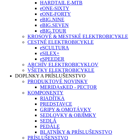
HARDTAIL E-MTB
eONE-SIXTY
eONE-FORTY
eBIG.NINE
eBIG.SEVEN
eBIG.TOUR
KROSOVÉ & MESTSKÉ ELEKTROBICYKLE
CESTNÉ ELEKTROBICYKLE
eSCULTURA
eSILEX+
eSPEEDER
ARCHÍV ELEKTROBICYKLOV
VŠETKY ELEKTROBICYKLE
DOPLNKY A PRÍSLUŠENSTVO
PRODUKTOVÉ NOVINKY
MERIDAxKED - PECTOR
KOMPONENTY
RIADÍTKA
PREDSTAVCE
GRIPY & OMOTÁVKY
SEDLOVKY & OBJÍMKY
SEDLÁ
PEDÁLE
BLATNÍKY & PRÍSLUŠENSTVO
PRÍSLUŠENSTVO