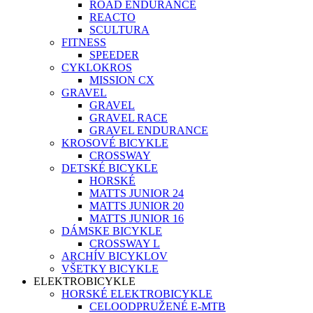
ROAD ENDURANCE
REACTO
SCULTURA
FITNESS
SPEEDER
CYKLOKROS
MISSION CX
GRAVEL
GRAVEL
GRAVEL RACE
GRAVEL ENDURANCE
KROSOVÉ BICYKLE
CROSSWAY
DETSKÉ BICYKLE
HORSKÉ
MATTS JUNIOR 24
MATTS JUNIOR 20
MATTS JUNIOR 16
DÁMSKE BICYKLE
CROSSWAY L
ARCHÍV BICYKLOV
VŠETKY BICYKLE
ELEKTROBICYKLE
HORSKÉ ELEKTROBICYKLE
CELOODPRUŽENÉ E-MTB