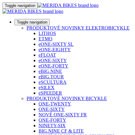
Toggle navigation
Toggle navigation
PRODUKTOVÉ NOVINKY ELEKTROBICYKLE
LITHOS
ETMO
eONE-SIXTY SL
eONE-EIGHTY
eFLOAT
eONE-SIXTY
eONE-FORTY
eBIG.NINE
eBIG.TOUR
eSCULTURA
eSILEX
eSPEEDER
PRODUKTOVÉ NOVINKY BICYKLE
ONE-TWENTY
ONE-SIXTY
NOVÉ ONE-SIXTY FR
ONE-FORTY
NINETY-SIX
BIG.NINE CF & LITE