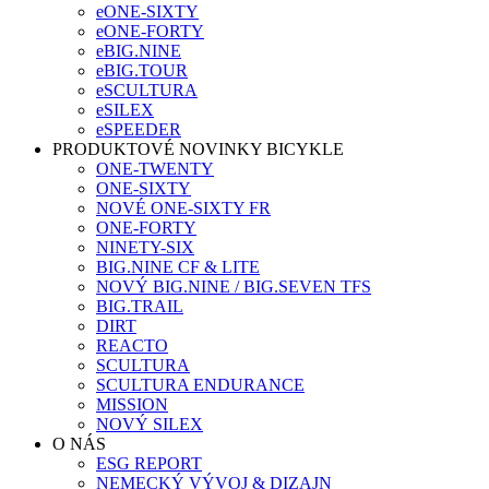
eONE-SIXTY
eONE-FORTY
eBIG.NINE
eBIG.TOUR
eSCULTURA
eSILEX
eSPEEDER
PRODUKTOVÉ NOVINKY BICYKLE
ONE-TWENTY
ONE-SIXTY
NOVÉ ONE-SIXTY FR
ONE-FORTY
NINETY-SIX
BIG.NINE CF & LITE
NOVÝ BIG.NINE / BIG.SEVEN TFS
BIG.TRAIL
DIRT
REACTO
SCULTURA
SCULTURA ENDURANCE
MISSION
NOVÝ SILEX
O NÁS
ESG REPORT
NEMECKÝ VÝVOJ & DIZAJN