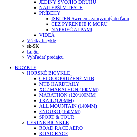
JEDINÝ SVOJHO DRUHU
NAJLEPŠÍ V TESTE
PRÍBEHY
ISBITEN Sweden - zahryznutý do ľadu
CEZ PYRENEJE K MORU
NAPRIEČ ALPAMI
VIDEÁ
Všetky bicykle
sk-SK
Login
Vyhľadať predajcu
BICYKLE
HORSKÉ BICYKLE
CELOODPRUŽENÉ MTB
MTB HARDTAILY
XC / MARATHON (100MM)
MARATHON (120/100MM)
TRAIL (120MM)
ALL MOUNTAIN (140MM)
ENDURO (160MM)
SPORT & TOUR
CESTNÉ BICYKLE
ROAD RACE AERO
ROAD RACE