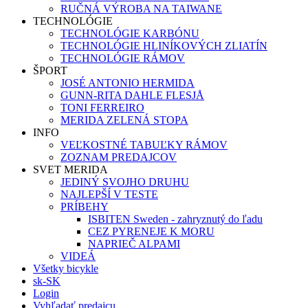
RUČNÁ VÝROBA NA TAIWANE
TECHNOLÓGIE
TECHNOLÓGIE KARBÓNU
TECHNOLÓGIE HLINÍKOVÝCH ZLIATÍN
TECHNOLÓGIE RÁMOV
ŠPORT
JOSÉ ANTONIO HERMIDA
GUNN-RITA DAHLE FLESJÅ
TONI FERREIRO
MERIDA ZELENÁ STOPA
INFO
VEĽKOSTNÉ TABUĽKY RÁMOV
ZOZNAM PREDAJCOV
SVET MERIDA
JEDINÝ SVOJHO DRUHU
NAJLEPŠÍ V TESTE
PRÍBEHY
ISBITEN Sweden - zahryznutý do ľadu
CEZ PYRENEJE K MORU
NAPRIEČ ALPAMI
VIDEÁ
Všetky bicykle
sk-SK
Login
Vyhľadať predajcu