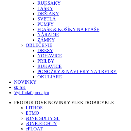
RUKSAKY
TAŠKY
DRŽIAKY
SVETLÁ
PUMPY
FĽAŠE & KOŠÍKY NA FĽAŠE
NÁRADIE
ZÁMKY
OBLEČENIE
DRESY
NOHAVICE
PRILBY
RUKAVICE
PONOŽKY & NÁVLEKY NA TRETRY
OKULIARE
NOVINKY
sk-SK
Vyhľadať predajcu
PRODUKTOVÉ NOVINKY ELEKTROBICYKLE
LITHOS
ETMO
eONE-SIXTY SL
eONE-EIGHTY
eFLOAT