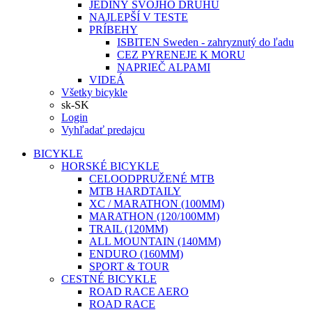
JEDINÝ SVOJHO DRUHU
NAJLEPŠÍ V TESTE
PRÍBEHY
ISBITEN Sweden - zahryznutý do ľadu
CEZ PYRENEJE K MORU
NAPRIEČ ALPAMI
VIDEÁ
Všetky bicykle
sk-SK
Login
Vyhľadať predajcu
BICYKLE
HORSKÉ BICYKLE
CELOODPRUŽENÉ MTB
MTB HARDTAILY
XC / MARATHON (100MM)
MARATHON (120/100MM)
TRAIL (120MM)
ALL MOUNTAIN (140MM)
ENDURO (160MM)
SPORT & TOUR
CESTNÉ BICYKLE
ROAD RACE AERO
ROAD RACE