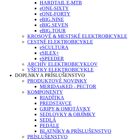
HARDTAIL E-MTB
eONE-SIXTY
eONE-FORTY
eBIG.NINE
eBIG.SEVEN
eBIG.TOUR
KROSOVÉ & MESTSKÉ ELEKTROBICYKLE
CESTNÉ ELEKTROBICYKLE
eSCULTURA
eSILEX+
eSPEEDER
ARCHÍV ELEKTROBICYKLOV
VŠETKY ELEKTROBICYKLE
DOPLNKY A PRÍSLUŠENSTVO
PRODUKTOVÉ NOVINKY
MERIDAxKED - PECTOR
KOMPONENTY
RIADÍTKA
PREDSTAVCE
GRIPY & OMOTÁVKY
SEDLOVKY & OBJÍMKY
SEDLÁ
PEDÁLE
BLATNÍKY & PRÍSLUŠENSTVO
PRÍSLUŠENSTVO