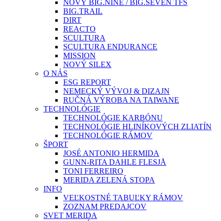
NOVÝ BIG.NINE / BIG.SEVEN TFS
BIG.TRAIL
DIRT
REACTO
SCULTURA
SCULTURA ENDURANCE
MISSION
NOVÝ SILEX
O NÁS
ESG REPORT
NEMECKÝ VÝVOJ & DIZAJN
RUČNÁ VÝROBA NA TAIWANE
TECHNOLÓGIE
TECHNOLÓGIE KARBÓNU
TECHNOLÓGIE HLINÍKOVÝCH ZLIATÍN
TECHNOLÓGIE RÁMOV
ŠPORT
JOSÉ ANTONIO HERMIDA
GUNN-RITA DAHLE FLESJÅ
TONI FERREIRO
MERIDA ZELENÁ STOPA
INFO
VEĽKOSTNÉ TABUĽKY RÁMOV
ZOZNAM PREDAJCOV
SVET MERIDA