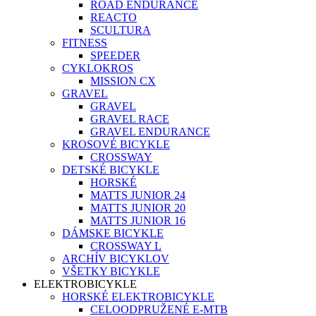
ROAD ENDURANCE
REACTO
SCULTURA
FITNESS
SPEEDER
CYKLOKROS
MISSION CX
GRAVEL
GRAVEL
GRAVEL RACE
GRAVEL ENDURANCE
KROSOVÉ BICYKLE
CROSSWAY
DETSKÉ BICYKLE
HORSKÉ
MATTS JUNIOR 24
MATTS JUNIOR 20
MATTS JUNIOR 16
DÁMSKE BICYKLE
CROSSWAY L
ARCHÍV BICYKLOV
VŠETKY BICYKLE
ELEKTROBICYKLE
HORSKÉ ELEKTROBICYKLE
CELOODPRUŽENÉ E-MTB