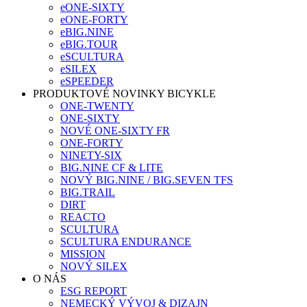
eONE-SIXTY
eONE-FORTY
eBIG.NINE
eBIG.TOUR
eSCULTURA
eSILEX
eSPEEDER
PRODUKTOVÉ NOVINKY BICYKLE
ONE-TWENTY
ONE-SIXTY
NOVÉ ONE-SIXTY FR
ONE-FORTY
NINETY-SIX
BIG.NINE CF & LITE
NOVÝ BIG.NINE / BIG.SEVEN TFS
BIG.TRAIL
DIRT
REACTO
SCULTURA
SCULTURA ENDURANCE
MISSION
NOVÝ SILEX
O NÁS
ESG REPORT
NEMECKÝ VÝVOJ & DIZAJN