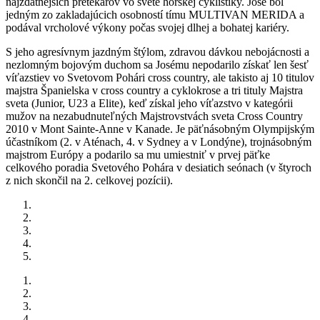
najzdatnejších pretekárov vo svete horskej cyklistiky. José bol
jedným zo zakladajúcich osobností tímu MULTIVAN MERIDA a
podával vrcholové výkony počas svojej dlhej a bohatej kariéry.
S jeho agresívnym jazdným štýlom, zdravou dávkou nebojácnosti a
nezlomným bojovým duchom sa Josému nepodarilo získať len šesť
víťazstiev vo Svetovom Pohári cross country, ale takisto aj 10 titulov
majstra Španielska v cross country a cyklokrose a tri tituly Majstra
sveta (Junior, U23 a Elite), keď získal jeho víťazstvo v kategórii
mužov na nezabudnuteľných Majstrovstvách sveta Cross Country
2010 v Mont Sainte-Anne v Kanade. Je päťnásobným Olympijským
účastníkom (2. v Aténach, 4. v Sydney a v Londýne), trojnásobným
majstrom Európy a podarilo sa mu umiestniť v prvej päťke
celkového poradia Svetového Pohára v desiatich seónach (v štyroch
z nich skončil na 2. celkovej pozícii).