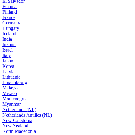
El Salvador
Estonia
Finland
France
Germany
Hungary
Iceland
India
Ireland
Israel
Italy
Japan
Korea
Latvia
Lithuania
Luxembourg
Malaysia
Mexico
Montenegro
Myanmar
Netherlands (NL)
Netherlands Antilles (NL)
New Caledonia
New Zealand
North Macedonia