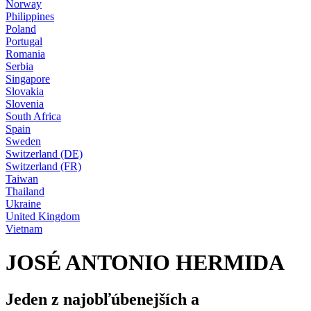
Norway
Philippines
Poland
Portugal
Romania
Serbia
Singapore
Slovakia
Slovenia
South Africa
Spain
Sweden
Switzerland (DE)
Switzerland (FR)
Taiwan
Thailand
Ukraine
United Kingdom
Vietnam
JOSÉ ANTONIO HERMIDA
Jeden z najobľúbenejších a