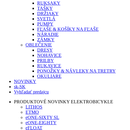
RUKSAKY
TAŠKY
DRŽIAKY
SVETLÁ
PUMPY
FĽAŠE & KOŠÍKY NA FĽAŠE
NÁRADIE
ZÁMKY
OBLEČENIE
DRESY
NOHAVICE
PRILBY
RUKAVICE
PONOŽKY & NÁVLEKY NA TRETRY
OKULIARE
NOVINKY
sk-SK
Vyhľadať predajcu
PRODUKTOVÉ NOVINKY ELEKTROBICYKLE
LITHOS
ETMO
eONE-SIXTY SL
eONE-EIGHTY
eFLOAT