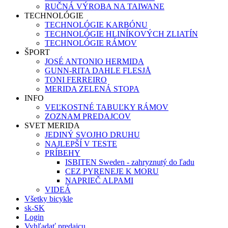
RUČNÁ VÝROBA NA TAIWANE
TECHNOLÓGIE
TECHNOLÓGIE KARBÓNU
TECHNOLÓGIE HLINÍKOVÝCH ZLIATÍN
TECHNOLÓGIE RÁMOV
ŠPORT
JOSÉ ANTONIO HERMIDA
GUNN-RITA DAHLE FLESJÅ
TONI FERREIRO
MERIDA ZELENÁ STOPA
INFO
VEĽKOSTNÉ TABUĽKY RÁMOV
ZOZNAM PREDAJCOV
SVET MERIDA
JEDINÝ SVOJHO DRUHU
NAJLEPŠÍ V TESTE
PRÍBEHY
ISBITEN Sweden - zahryznutý do ľadu
CEZ PYRENEJE K MORU
NAPRIEČ ALPAMI
VIDEÁ
Všetky bicykle
sk-SK
Login
Vyhľadať predajcu