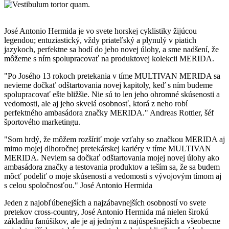
José Antonio Hermida je vo svete horskej cyklistiky žijúcou
legendou; entuziastický, vždy priateľský a plynulý v piatich
jazykoch, perfektne sa hodí do jeho novej úlohy, a sme nadšení, že
môžeme s ním spolupracovať na produktovej kolekcii MERIDA.
"Po Josého 13 rokoch pretekania v tíme MULTIVAN MERIDA sa
nevieme dočkať odštartovania novej kapitoly, keď s ním budeme
spolupracovať ešte bližšie. Nie sú to len jeho ohromné skúsenosti a
vedomosti, ale aj jeho skvelá osobnosť, ktorá z neho robí
perfektného ambasádora značky MERIDA." Andreas Rottler, šéf
športového marketingu.
"Som hrdý, že môžem rozšíriť moje vzťahy so značkou MERIDA aj
mimo mojej dlhoročnej pretekárskej kariéry v tíme MULTIVAN
MERIDA. Neviem sa dočkať odštartovania mojej novej úlohy ako
ambasádora značky a testovania produktov a teším sa, že sa budem
môcť podeliť o moje skúsenosti a vedomosti s vývojovým tímom aj
s celou spoločnosťou." José Antonio Hermida
Jeden z najobľúbenejších a najzábavnejších osobností vo svete
pretekov cross-country, José Antonio Hermida má nielen širokú
základňu fanúšikov, ale je aj jedným z najúspešnejších a všeobecne