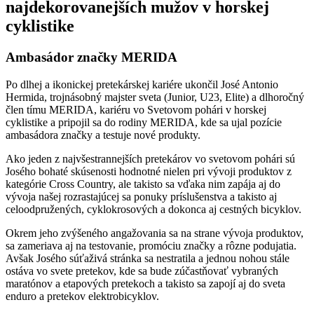
najdekorovanejších mužov v horskej
cyklistike
Ambasádor značky MERIDA
Po dlhej a ikonickej pretekárskej kariére ukončil José Antonio
Hermida, trojnásobný majster sveta (Junior, U23, Elite) a dlhoročný
člen tímu MERIDA, kariéru vo Svetovom pohári v horskej
cyklistike a pripojil sa do rodiny MERIDA, kde sa ujal pozície
ambasádora značky a testuje nové produkty.
Ako jeden z najvšestrannejších pretekárov vo svetovom pohári sú
Josého bohaté skúsenosti hodnotné nielen pri vývoji produktov z
kategórie Cross Country, ale takisto sa vďaka nim zapája aj do
vývoja našej rozrastajúcej sa ponuky príslušenstva a takisto aj
celoodpružených, cyklokrosových a dokonca aj cestných bicyklov.
Okrem jeho zvýšeného angažovania sa na strane vývoja produktov,
sa zameriava aj na testovanie, promóciu značky a rôzne podujatia.
Avšak Josého súťaživá stránka sa nestratila a jednou nohou stále
ostáva vo svete pretekov, kde sa bude zúčastňovať vybraných
maratónov a etapových pretekoch a takisto sa zapojí aj do sveta
enduro a pretekov elektrobicyklov.