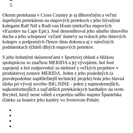
Okrem pretekania v Cross Country je aj dlhoročným a veľmi
úspešným pretekárom na etapových pretekoch s jeho bývalými
kolegami Ralf Näf a Rudi van Houts (niekoľko etapových
víťazstiev na Cape Epic). José demonštroval jeho silného tímového
ducha a jeho schopnosť vyčariť úsmevy na tvárach jeho tímových
kolegov a podporných členov tímu dokonca aj v náročných
podmienkach týždeň dlhých etapových pretekov.
S jeho bohatými skúsenosťami v športovej oblasti a blízkou
spoluprácou so značkou MERIDA a jej vývojármi, bol José
zapojený a bol zodpovedný za niektoré z veľkých projektov v
produktovej zostave MERIDA. Jeden z jeho posledných (a
pravdepodobne najdôležitejší technický projekt) bola jeho hlavná
úloha pri vývoji nového BIG.NINE - jeden z najmodernejších,
najkomfortnejších a najľahších pretekárskych hardtailov na svete.
Bicykel, ktorý nesie vášeň a expertízu nášho majstra Španielska
ďaleko za hranice jeho kariéry vo Svetovom Pohári.