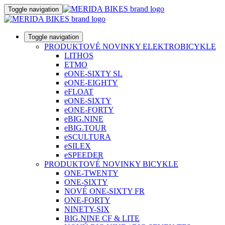
Toggle navigation
Toggle navigation
PRODUKTOVÉ NOVINKY ELEKTROBICYKLE
LITHOS
ETMO
eONE-SIXTY SL
eONE-EIGHTY
eFLOAT
eONE-SIXTY
eONE-FORTY
eBIG.NINE
eBIG.TOUR
eSCULTURA
eSILEX
eSPEEDER
PRODUKTOVÉ NOVINKY BICYKLE
ONE-TWENTY
ONE-SIXTY
NOVÉ ONE-SIXTY FR
ONE-FORTY
NINETY-SIX
BIG.NINE CF & LITE