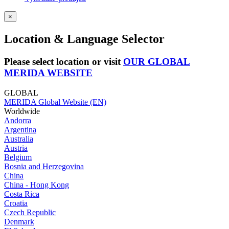
×
Location & Language Selector
Please select location or visit
OUR GLOBAL
MERIDA WEBSITE
GLOBAL
MERIDA Global Website (EN)
Worldwide
Andorra
Argentina
Australia
Austria
Belgium
Bosnia and Herzegovina
China
China - Hong Kong
Costa Rica
Croatia
Czech Republic
Denmark