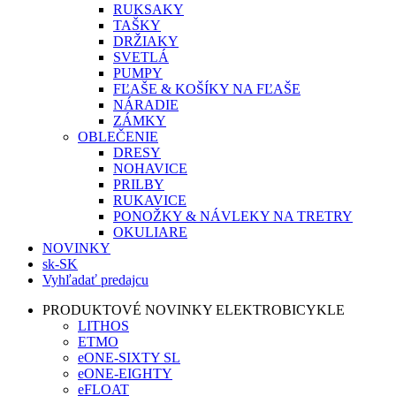
RUKSAKY
TAŠKY
DRŽIAKY
SVETLÁ
PUMPY
FĽAŠE & KOŠÍKY NA FĽAŠE
NÁRADIE
ZÁMKY
OBLEČENIE
DRESY
NOHAVICE
PRILBY
RUKAVICE
PONOŽKY & NÁVLEKY NA TRETRY
OKULIARE
NOVINKY
sk-SK
Vyhľadať predajcu
PRODUKTOVÉ NOVINKY ELEKTROBICYKLE
LITHOS
ETMO
eONE-SIXTY SL
eONE-EIGHTY
eFLOAT