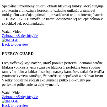
Špeciálne umiestnený otvor v oblasti hlavovej trubky, ktorý funguje
ako komín a umožňuje horúcemu vzduchu uniknúť z rámovej
trubky, čím zaručuje optimálnu prevádzkovú teplotu internej batérie.
THERMO GATE umožňuje batérii dosahovať jej najlepší výkon v
akýchkoľvek podmienkach.
Watch Video
Zobraziť všetky bicykle
Back to overview
ENERGY GUARD
Dvojzložkový kryt batérie, ktorý ponúka perfektnú ochranu batérie.
Mäkšia vonkajšia vrstva znižuje hlučnosť, perfektne tesní spodnú
rámovú trubku a ľahko absorbuje nárazy kameňov, zatiaľ čo tvrdšia
(vnútorná) vrstva zaručuje, že batéria sa nepoškodí a drží tvar krytu.
Všetky podstatné súčasti ako gumené putko a o-krúžky pre
perfektné priliehanie sa dajú vymeniť.
Watch Video
Zobraziť všetky bicykle
Back to overview