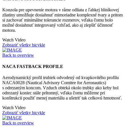
Konzola pre upevnenie motora v ráme odliata z ľahkej hliníkovej
zliatiny umožňuje dosiahnuť mimoriadne komplexné tvary a pritom
si zachovať minimálne tolerancie rozmerov, vďaka čomu bolo
možné dosiahnuť integrovaný vzhľad, ako aj zlepšiť účinnosť
motora.
Watch Video
Zobraziť všetky bicykle
Back to overview
NACA FASTBACK PROFILE
Aerodynamický profil trubiek odvodený od kvapkovitého profilu
NACA0028 (Nautical Advisory Comitee for Aeronautics)
s odrezaným koncom. Vzduch obteká okolo trubky ako keby bol
odrezaný koniec stále prítomný, vďaka čomu môžeme pri
konštrukcii použiť menej materiálu a ušetriť tak celkovú hmotnosť.
Watch Video
Zobraziť všetky bicykle
Back to overview