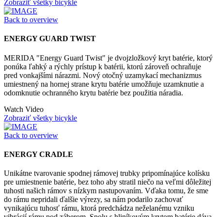
Zobraziť všetky bicykle
Back to overview
ENERGY GUARD TWIST
MERIDA "Energy Guard Twist" je dvojzložkový kryt batérie, ktorý
ponúka ľahký a rýchly prístup k batérii, ktorú zároveň ochraňuje
pred vonkajšími nárazmi. Nový otočný uzamykací mechanizmus
umiestnený na hornej strane krytu batérie umožňuje uzamknutie a
odomknutie ochranného krytu batérie bez použitia náradia.
Watch Video
Zobraziť všetky bicykle
Back to overview
ENERGY CRADLE
Unikátne tvarovanie spodnej rámovej trubky pripomínajúce kolísku
pre umiestnenie batérie, bez toho aby stratil niečo na veľmi dôležitej
tuhosti našich rámov s nízkym nastupovaním. Vďaka tomu, že sme
do rámu nepridali ďalšie výrezy, sa nám podarilo zachovať
vynikajúcu tuhosť rámu, ktorá predchádza neželanému vzniku
vibrácií rámu pod záberom. Spolu s hliníkovým krytom batérie dáva