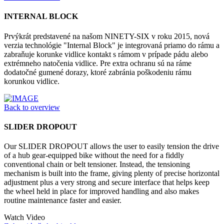
INTERNAL BLOCK
Prvýkrát predstavené na našom NINETY-SIX v roku 2015, nová
verzia technológie "Internal Block" je integrovaná priamo do rámu a
zabraňuje korunke vidlice kontakt s rámom v prípade pádu alebo
extrémneho natočenia vidlice. Pre extra ochranu sú na ráme
dodatočné gumené dorazy, ktoré zabránia poškodeniu rámu
korunkou vidlice.
Back to overview
SLIDER DROPOUT
Our SLIDER DROPOUT allows the user to easily tension the drive
of a hub gear-equipped bike without the need for a fiddly
conventional chain or belt tensioner. Instead, the tensioning
mechanism is built into the frame, giving plenty of precise horizontal
adjustment plus a very strong and secure interface that helps keep
the wheel held in place for improved handling and also makes
routine maintenance faster and easier.
Watch Video