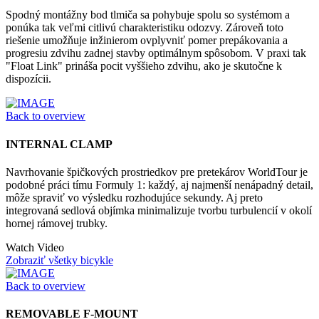
Spodný montážny bod tlmiča sa pohybuje spolu so systémom a
ponúka tak veľmi citlivú charakteristiku odozvy. Zároveň toto
riešenie umožňuje inžinierom ovplyvniť pomer prepákovania a
progresiu zdvihu zadnej stavby optimálnym spôsobom. V praxi tak
"Float Link" prináša pocit vyššieho zdvihu, ako je skutočne k
dispozícii.
Back to overview
INTERNAL CLAMP
Navrhovanie špičkových prostriedkov pre pretekárov WorldTour je
podobné práci tímu Formuly 1: každý, aj najmenší nenápadný detail,
môže spraviť vo výsledku rozhodujúce sekundy. Aj preto
integrovaná sedlová objímka minimalizuje tvorbu turbulencií v okolí
hornej rámovej trubky.
Watch Video
Zobraziť všetky bicykle
Back to overview
REMOVABLE F-MOUNT