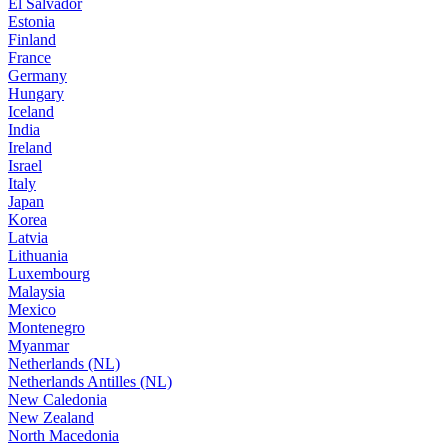
El Salvador
Estonia
Finland
France
Germany
Hungary
Iceland
India
Ireland
Israel
Italy
Japan
Korea
Latvia
Lithuania
Luxembourg
Malaysia
Mexico
Montenegro
Myanmar
Netherlands (NL)
Netherlands Antilles (NL)
New Caledonia
New Zealand
North Macedonia