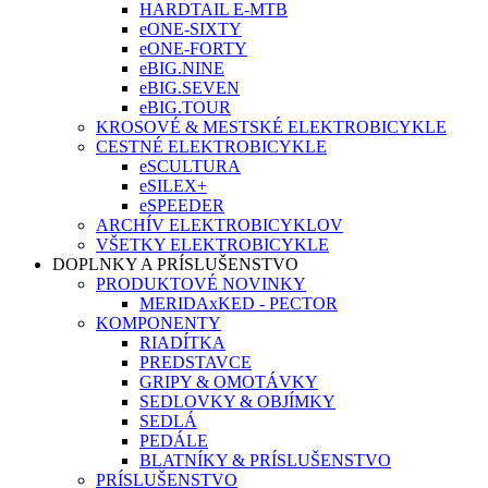
HARDTAIL E-MTB
eONE-SIXTY
eONE-FORTY
eBIG.NINE
eBIG.SEVEN
eBIG.TOUR
KROSOVÉ & MESTSKÉ ELEKTROBICYKLE
CESTNÉ ELEKTROBICYKLE
eSCULTURA
eSILEX+
eSPEEDER
ARCHÍV ELEKTROBICYKLOV
VŠETKY ELEKTROBICYKLE
DOPLNKY A PRÍSLUŠENSTVO
PRODUKTOVÉ NOVINKY
MERIDAxKED - PECTOR
KOMPONENTY
RIADÍTKA
PREDSTAVCE
GRIPY & OMOTÁVKY
SEDLOVKY & OBJÍMKY
SEDLÁ
PEDÁLE
BLATNÍKY & PRÍSLUŠENSTVO
PRÍSLUŠENSTVO