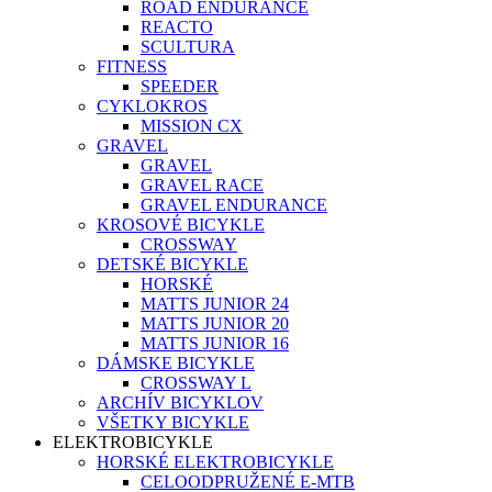
ROAD ENDURANCE
REACTO
SCULTURA
FITNESS
SPEEDER
CYKLOKROS
MISSION CX
GRAVEL
GRAVEL
GRAVEL RACE
GRAVEL ENDURANCE
KROSOVÉ BICYKLE
CROSSWAY
DETSKÉ BICYKLE
HORSKÉ
MATTS JUNIOR 24
MATTS JUNIOR 20
MATTS JUNIOR 16
DÁMSKE BICYKLE
CROSSWAY L
ARCHÍV BICYKLOV
VŠETKY BICYKLE
ELEKTROBICYKLE
HORSKÉ ELEKTROBICYKLE
CELOODPRUŽENÉ E-MTB