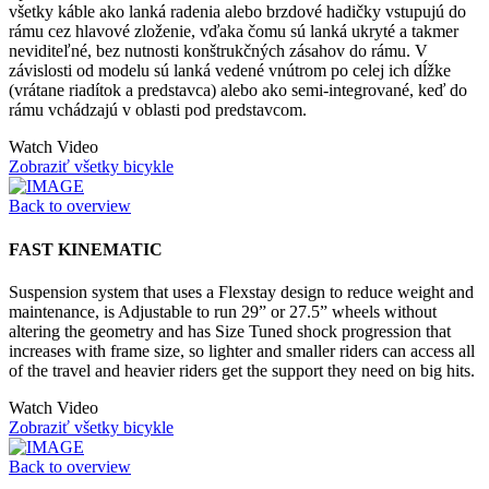
všetky káble ako lanká radenia alebo brzdové hadičky vstupujú do
rámu cez hlavové zloženie, vďaka čomu sú lanká ukryté a takmer
neviditeľné, bez nutnosti konštrukčných zásahov do rámu. V
závislosti od modelu sú lanká vedené vnútrom po celej ich dĺžke
(vrátane riadítok a predstavca) alebo ako semi-integrované, keď do
rámu vchádzajú v oblasti pod predstavcom.
Watch Video
Zobraziť všetky bicykle
Back to overview
FAST KINEMATIC
Suspension system that uses a Flexstay design to reduce weight and
maintenance, is Adjustable to run 29” or 27.5” wheels without
altering the geometry and has Size Tuned shock progression that
increases with frame size, so lighter and smaller riders can access all
of the travel and heavier riders get the support they need on big hits.
Watch Video
Zobraziť všetky bicykle
Back to overview