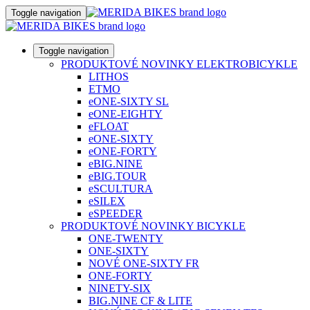
Toggle navigation
Toggle navigation
PRODUKTOVÉ NOVINKY ELEKTROBICYKLE
LITHOS
ETMO
eONE-SIXTY SL
eONE-EIGHTY
eFLOAT
eONE-SIXTY
eONE-FORTY
eBIG.NINE
eBIG.TOUR
eSCULTURA
eSILEX
eSPEEDER
PRODUKTOVÉ NOVINKY BICYKLE
ONE-TWENTY
ONE-SIXTY
NOVÉ ONE-SIXTY FR
ONE-FORTY
NINETY-SIX
BIG.NINE CF & LITE