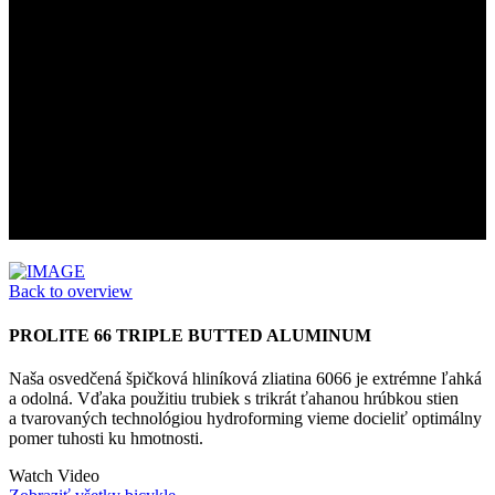
FRAME TECHNOLOGIES
DESIGN MEETS INNOVATION
Back to overview
PROLITE 66 TRIPLE BUTTED ALUMINUM
Naša osvedčená špičková hliníková zliatina 6066 je extrémne ľahká
a odolná. Vďaka použitiu trubiek s trikrát ťahanou hrúbkou stien
a tvarovaných technológiou hydroforming vieme docieliť optimálny
pomer tuhosti ku hmotnosti.
Watch Video