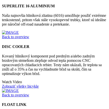
SUPERLITE 16 ALUMINIUM
Naša najnovšia hliníková zliatina (6016) umožňuje použiť extrémne
tenkostenné, pritom však stále vysokopevné trubky, ktoré sú ideálne
pre náročné off-road nasadenie a pretekanie.
Back to overview
DISC COOLER
Kovaný hliníkový komponent pod predným a/alebo zadným
brzdovým strmeňom zlepšuje odvod tepla pomocou CNC
opracovaných chladiacich rebier. Testy nám ukázali, že teplota sa
zníži až o 35% a čas na vychladnutie bŕzd sa skráti, čím sa
optimalizuje výkon bŕzd.
Watch Video
Zobraziť všetky bicykle
Back to overview
FLOAT LINK