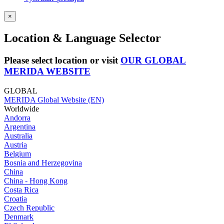
×
Location & Language Selector
Please select location or visit
OUR GLOBAL
MERIDA WEBSITE
GLOBAL
MERIDA Global Website (EN)
Worldwide
Andorra
Argentina
Australia
Austria
Belgium
Bosnia and Herzegovina
China
China - Hong Kong
Costa Rica
Croatia
Czech Republic
Denmark