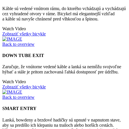
Káble sú vedené vnútrom rámu, do ktorého vchádzajú a vychádzajú
cez vyhradené otvory v ráme. Bicykel má elegantnejší vzhľad
a káble sú navyše chránené pred vlhkosťou a špinou.
Watch Video
Zobraziť všetky bicykle
Back to overview
DOWN TUBE EXIT
Zaručuje, že vnútorne vedené káble a lanká sa nemôžu svojvoľne
hýbať a stále je pritom zachovaná ľahká dostupnosť pre údržbu.
Watch Video
Zobraziť všetky bicykle
Back to overview
SMART ENTRY
Lanká, bowdeny a brzdové hadičky sú upnuté v napnutom stave,
aby sa predišlo ich klepaniu na trailoch alebo horších cestách.