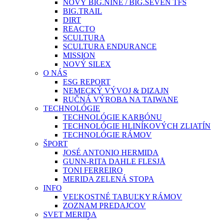
NOVÝ BIG.NINE / BIG.SEVEN TFS
BIG.TRAIL
DIRT
REACTO
SCULTURA
SCULTURA ENDURANCE
MISSION
NOVÝ SILEX
O NÁS
ESG REPORT
NEMECKÝ VÝVOJ & DIZAJN
RUČNÁ VÝROBA NA TAIWANE
TECHNOLÓGIE
TECHNOLÓGIE KARBÓNU
TECHNOLÓGIE HLINÍKOVÝCH ZLIATÍN
TECHNOLÓGIE RÁMOV
ŠPORT
JOSÉ ANTONIO HERMIDA
GUNN-RITA DAHLE FLESJÅ
TONI FERREIRO
MERIDA ZELENÁ STOPA
INFO
VEĽKOSTNÉ TABUĽKY RÁMOV
ZOZNAM PREDAJCOV
SVET MERIDA