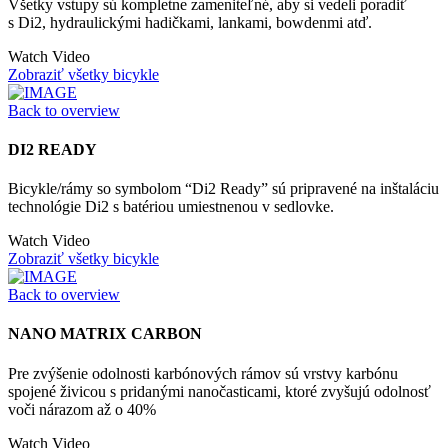
Všetky vstupy sú kompletne zameniteľné, aby si vedeli poradiť
s Di2, hydraulickými hadičkami, lankami, bowdenmi atď.
Watch Video
Zobraziť všetky bicykle
Back to overview
DI2 READY
Bicykle/rámy so symbolom “Di2 Ready” sú pripravené na inštaláciu
technológie Di2 s batériou umiestnenou v sedlovke.
Watch Video
Zobraziť všetky bicykle
Back to overview
NANO MATRIX CARBON
Pre zvýšenie odolnosti karbónových rámov sú vrstvy karbónu
spojené živicou s pridanými nanočasticami, ktoré zvyšujú odolnosť
voči nárazom až o 40%
Watch Video