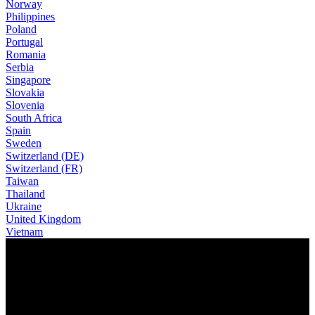
Norway
Philippines
Poland
Portugal
Romania
Serbia
Singapore
Slovakia
Slovenia
South Africa
Spain
Sweden
Switzerland (DE)
Switzerland (FR)
Taiwan
Thailand
Ukraine
United Kingdom
Vietnam