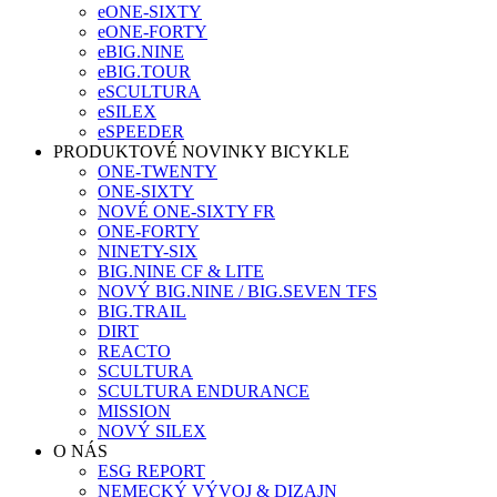
eONE-SIXTY
eONE-FORTY
eBIG.NINE
eBIG.TOUR
eSCULTURA
eSILEX
eSPEEDER
PRODUKTOVÉ NOVINKY BICYKLE
ONE-TWENTY
ONE-SIXTY
NOVÉ ONE-SIXTY FR
ONE-FORTY
NINETY-SIX
BIG.NINE CF & LITE
NOVÝ BIG.NINE / BIG.SEVEN TFS
BIG.TRAIL
DIRT
REACTO
SCULTURA
SCULTURA ENDURANCE
MISSION
NOVÝ SILEX
O NÁS
ESG REPORT
NEMECKÝ VÝVOJ & DIZAJN