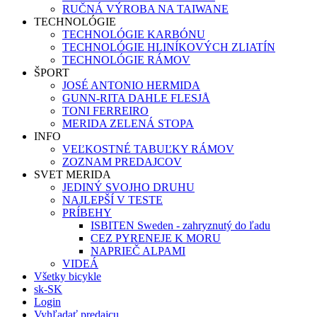
RUČNÁ VÝROBA NA TAIWANE
TECHNOLÓGIE
TECHNOLÓGIE KARBÓNU
TECHNOLÓGIE HLINÍKOVÝCH ZLIATÍN
TECHNOLÓGIE RÁMOV
ŠPORT
JOSÉ ANTONIO HERMIDA
GUNN-RITA DAHLE FLESJÅ
TONI FERREIRO
MERIDA ZELENÁ STOPA
INFO
VEĽKOSTNÉ TABUĽKY RÁMOV
ZOZNAM PREDAJCOV
SVET MERIDA
JEDINÝ SVOJHO DRUHU
NAJLEPŠÍ V TESTE
PRÍBEHY
ISBITEN Sweden - zahryznutý do ľadu
CEZ PYRENEJE K MORU
NAPRIEČ ALPAMI
VIDEÁ
Všetky bicykle
sk-SK
Login
Vyhľadať predajcu