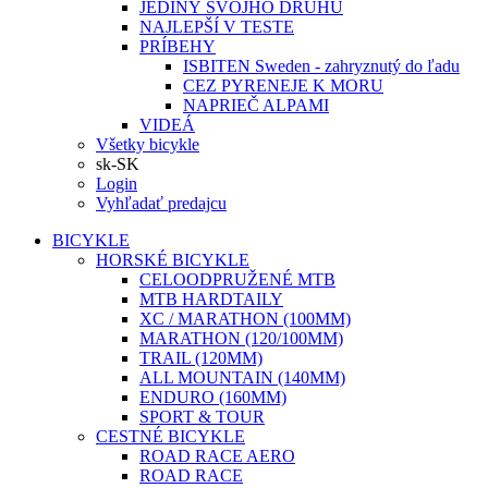
JEDINÝ SVOJHO DRUHU
NAJLEPŠÍ V TESTE
PRÍBEHY
ISBITEN Sweden - zahryznutý do ľadu
CEZ PYRENEJE K MORU
NAPRIEČ ALPAMI
VIDEÁ
Všetky bicykle
sk-SK
Login
Vyhľadať predajcu
BICYKLE
HORSKÉ BICYKLE
CELOODPRUŽENÉ MTB
MTB HARDTAILY
XC / MARATHON (100MM)
MARATHON (120/100MM)
TRAIL (120MM)
ALL MOUNTAIN (140MM)
ENDURO (160MM)
SPORT & TOUR
CESTNÉ BICYKLE
ROAD RACE AERO
ROAD RACE