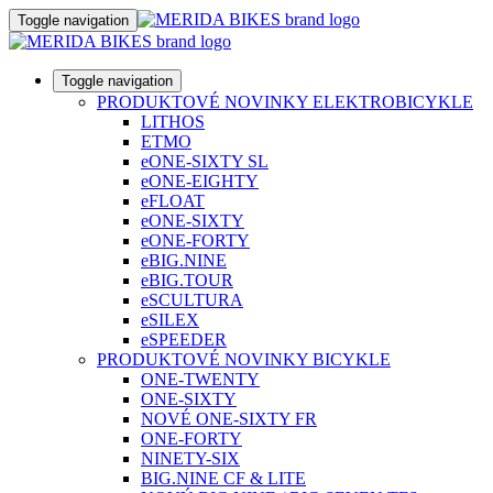
Toggle navigation
Toggle navigation
PRODUKTOVÉ NOVINKY ELEKTROBICYKLE
LITHOS
ETMO
eONE-SIXTY SL
eONE-EIGHTY
eFLOAT
eONE-SIXTY
eONE-FORTY
eBIG.NINE
eBIG.TOUR
eSCULTURA
eSILEX
eSPEEDER
PRODUKTOVÉ NOVINKY BICYKLE
ONE-TWENTY
ONE-SIXTY
NOVÉ ONE-SIXTY FR
ONE-FORTY
NINETY-SIX
BIG.NINE CF & LITE