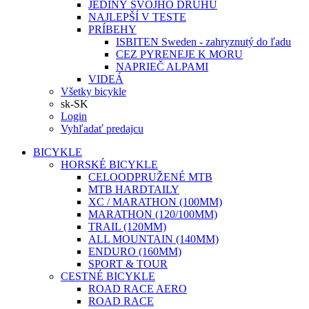
JEDINÝ SVOJHO DRUHU
NAJLEPŠÍ V TESTE
PRÍBEHY
ISBITEN Sweden - zahryznutý do ľadu
CEZ PYRENEJE K MORU
NAPRIEČ ALPAMI
VIDEÁ
Všetky bicykle
sk-SK
Login
Vyhľadať predajcu
BICYKLE
HORSKÉ BICYKLE
CELOODPRUŽENÉ MTB
MTB HARDTAILY
XC / MARATHON (100MM)
MARATHON (120/100MM)
TRAIL (120MM)
ALL MOUNTAIN (140MM)
ENDURO (160MM)
SPORT & TOUR
CESTNÉ BICYKLE
ROAD RACE AERO
ROAD RACE