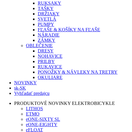
RUKSAKY
TAŠKY
DRŽIAKY
SVETLÁ
PUMPY
FĽAŠE & KOŠÍKY NA FĽAŠE
NÁRADIE
ZÁMKY
OBLEČENIE
DRESY
NOHAVICE
PRILBY
RUKAVICE
PONOŽKY & NÁVLEKY NA TRETRY
OKULIARE
NOVINKY
sk-SK
Vyhľadať predajcu
PRODUKTOVÉ NOVINKY ELEKTROBICYKLE
LITHOS
ETMO
eONE-SIXTY SL
eONE-EIGHTY
eFLOAT