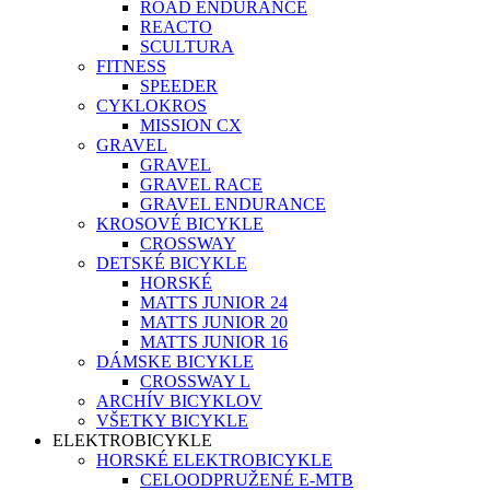
ROAD ENDURANCE
REACTO
SCULTURA
FITNESS
SPEEDER
CYKLOKROS
MISSION CX
GRAVEL
GRAVEL
GRAVEL RACE
GRAVEL ENDURANCE
KROSOVÉ BICYKLE
CROSSWAY
DETSKÉ BICYKLE
HORSKÉ
MATTS JUNIOR 24
MATTS JUNIOR 20
MATTS JUNIOR 16
DÁMSKE BICYKLE
CROSSWAY L
ARCHÍV BICYKLOV
VŠETKY BICYKLE
ELEKTROBICYKLE
HORSKÉ ELEKTROBICYKLE
CELOODPRUŽENÉ E-MTB