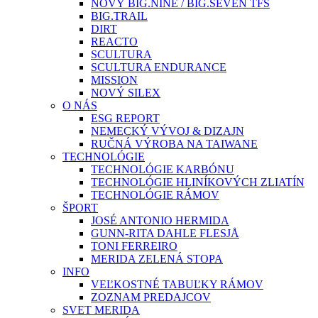
NOVÝ BIG.NINE / BIG.SEVEN TFS
BIG.TRAIL
DIRT
REACTO
SCULTURA
SCULTURA ENDURANCE
MISSION
NOVÝ SILEX
O NÁS
ESG REPORT
NEMECKÝ VÝVOJ & DIZAJN
RUČNÁ VÝROBA NA TAIWANE
TECHNOLÓGIE
TECHNOLÓGIE KARBÓNU
TECHNOLÓGIE HLINÍKOVÝCH ZLIATÍN
TECHNOLÓGIE RÁMOV
ŠPORT
JOSÉ ANTONIO HERMIDA
GUNN-RITA DAHLE FLESJÅ
TONI FERREIRO
MERIDA ZELENÁ STOPA
INFO
VEĽKOSTNÉ TABUĽKY RÁMOV
ZOZNAM PREDAJCOV
SVET MERIDA