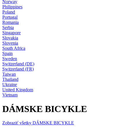
Norway
Philippines
Poland
Portugal
Romania
Serbia
Singapore
Slovakia
Slovenia
South Africa
Spain
Sweden
Switzerland (DE)
Switzerland (FR)
Taiwan
Thailand
Ukraine
United Kingdom
Vietnam
DÁMSKE BICYKLE
Zobraziť všetky DÁMSKE BICYKLE