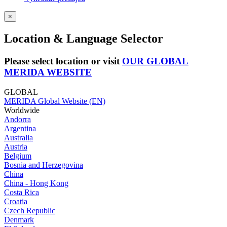
×
Location & Language Selector
Please select location or visit
OUR GLOBAL
MERIDA WEBSITE
GLOBAL
MERIDA Global Website (EN)
Worldwide
Andorra
Argentina
Australia
Austria
Belgium
Bosnia and Herzegovina
China
China - Hong Kong
Costa Rica
Croatia
Czech Republic
Denmark