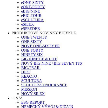
eONE-SIXTY
eONE-FORTY
eBIG.NINE
eBIG.TOUR
eSCULTURA
eSILEX
eSPEEDER
PRODUKTOVÉ NOVINKY BICYKLE
ONE-TWENTY
ONE-SIXTY
NOVÉ ONE-SIXTY FR
ONE-FORTY
NINETY-SIX
BIG.NINE CF & LITE
NOVÝ BIG.NINE / BIG.SEVEN TFS
BIG.TRAIL
DIRT
REACTO
SCULTURA
SCULTURA ENDURANCE
MISSION
NOVÝ SILEX
O NÁS
ESG REPORT
NEMECKÝ VÝVOJ & DIZAJN