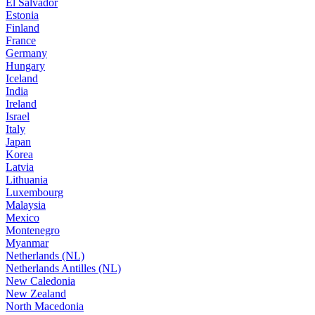
El Salvador
Estonia
Finland
France
Germany
Hungary
Iceland
India
Ireland
Israel
Italy
Japan
Korea
Latvia
Lithuania
Luxembourg
Malaysia
Mexico
Montenegro
Myanmar
Netherlands (NL)
Netherlands Antilles (NL)
New Caledonia
New Zealand
North Macedonia