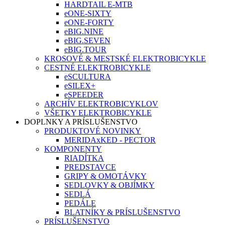
HARDTAIL E-MTB
eONE-SIXTY
eONE-FORTY
eBIG.NINE
eBIG.SEVEN
eBIG.TOUR
KROSOVÉ & MESTSKÉ ELEKTROBICYKLE
CESTNÉ ELEKTROBICYKLE
eSCULTURA
eSILEX+
eSPEEDER
ARCHÍV ELEKTROBICYKLOV
VŠETKY ELEKTROBICYKLE
DOPLNKY A PRÍSLUŠENSTVO
PRODUKTOVÉ NOVINKY
MERIDAxKED - PECTOR
KOMPONENTY
RIADÍTKA
PREDSTAVCE
GRIPY & OMOTÁVKY
SEDLOVKY & OBJÍMKY
SEDLÁ
PEDÁLE
BLATNÍKY & PRÍSLUŠENSTVO
PRÍSLUŠENSTVO