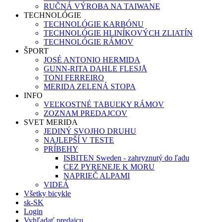
RUČNÁ VÝROBA NA TAIWANE
TECHNOLÓGIE
TECHNOLÓGIE KARBÓNU
TECHNOLÓGIE HLINÍKOVÝCH ZLIATÍN
TECHNOLÓGIE RÁMOV
ŠPORT
JOSÉ ANTONIO HERMIDA
GUNN-RITA DAHLE FLESJÅ
TONI FERREIRO
MERIDA ZELENÁ STOPA
INFO
VEĽKOSTNÉ TABUĽKY RÁMOV
ZOZNAM PREDAJCOV
SVET MERIDA
JEDINÝ SVOJHO DRUHU
NAJLEPŠÍ V TESTE
PRÍBEHY
ISBITEN Sweden - zahryznutý do ľadu
CEZ PYRENEJE K MORU
NAPRIEČ ALPAMI
VIDEÁ
Všetky bicykle
sk-SK
Login
Vyhľadať predajcu