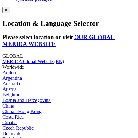
×
Location & Language Selector
Please select location or visit
OUR GLOBAL
MERIDA WEBSITE
GLOBAL
MERIDA Global Website (EN)
Worldwide
Andorra
Argentina
Australia
Austria
Belgium
Bosnia and Herzegovina
China
China - Hong Kong
Costa Rica
Croatia
Czech Republic
Denmark