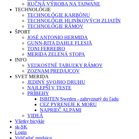
RUČNÁ VÝROBA NA TAIWANE
TECHNOLÓGIE
TECHNOLÓGIE KARBÓNU
TECHNOLÓGIE HLINÍKOVÝCH ZLIATÍN
TECHNOLÓGIE RÁMOV
ŠPORT
JOSÉ ANTONIO HERMIDA
GUNN-RITA DAHLE FLESJÅ
TONI FERREIRO
MERIDA ZELENÁ STOPA
INFO
VEĽKOSTNÉ TABUĽKY RÁMOV
ZOZNAM PREDAJCOV
SVET MERIDA
JEDINÝ SVOJHO DRUHU
NAJLEPŠÍ V TESTE
PRÍBEHY
ISBITEN Sweden - zahryznutý do ľadu
CEZ PYRENEJE K MORU
NAPRIEČ ALPAMI
VIDEÁ
Všetky bicykle
sk-SK
Login
Vyhľadať predajcu