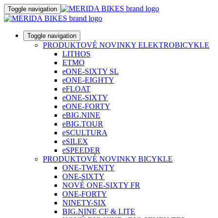
Toggle navigation
Toggle navigation
PRODUKTOVÉ NOVINKY ELEKTROBICYKLE
LITHOS
ETMO
eONE-SIXTY SL
eONE-EIGHTY
eFLOAT
eONE-SIXTY
eONE-FORTY
eBIG.NINE
eBIG.TOUR
eSCULTURA
eSILEX
eSPEEDER
PRODUKTOVÉ NOVINKY BICYKLE
ONE-TWENTY
ONE-SIXTY
NOVÉ ONE-SIXTY FR
ONE-FORTY
NINETY-SIX
BIG.NINE CF & LITE