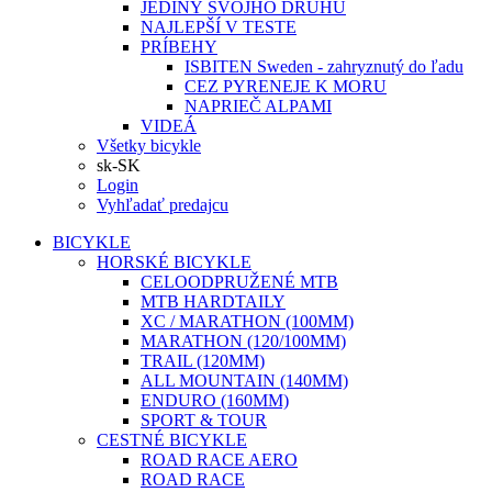
JEDINÝ SVOJHO DRUHU
NAJLEPŠÍ V TESTE
PRÍBEHY
ISBITEN Sweden - zahryznutý do ľadu
CEZ PYRENEJE K MORU
NAPRIEČ ALPAMI
VIDEÁ
Všetky bicykle
sk-SK
Login
Vyhľadať predajcu
BICYKLE
HORSKÉ BICYKLE
CELOODPRUŽENÉ MTB
MTB HARDTAILY
XC / MARATHON (100MM)
MARATHON (120/100MM)
TRAIL (120MM)
ALL MOUNTAIN (140MM)
ENDURO (160MM)
SPORT & TOUR
CESTNÉ BICYKLE
ROAD RACE AERO
ROAD RACE