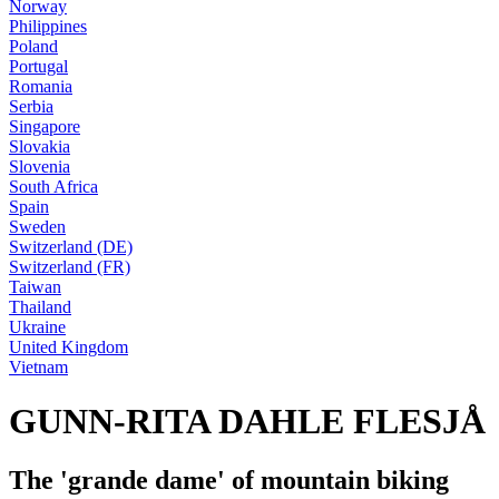
Norway
Philippines
Poland
Portugal
Romania
Serbia
Singapore
Slovakia
Slovenia
South Africa
Spain
Sweden
Switzerland (DE)
Switzerland (FR)
Taiwan
Thailand
Ukraine
United Kingdom
Vietnam
GUNN-RITA DAHLE FLESJÅ
The 'grande dame' of mountain biking