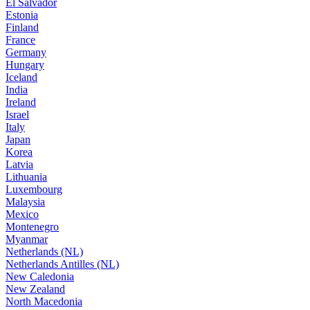
El Salvador
Estonia
Finland
France
Germany
Hungary
Iceland
India
Ireland
Israel
Italy
Japan
Korea
Latvia
Lithuania
Luxembourg
Malaysia
Mexico
Montenegro
Myanmar
Netherlands (NL)
Netherlands Antilles (NL)
New Caledonia
New Zealand
North Macedonia