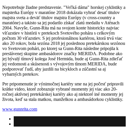
Nepotrebuje žiadne predstavenie. "Veľká dáma" horskej cyklistiky a
majsterka Európy v maratóne 2018 dokázala vyhrať desať titulov
majstra sveta a deväť titulov majstra Európy (v cross-country a
maratóne) a takisto sa jej podarilo získať zlatú medailu v Aténach
2004. Navyše, Gunn-Rita má na svojom konte historicky najviac
víťazstiev v histórii v pretekoch Svetového pohára s celkovým
počtom 30 víťazstiev. S jej profesionálnou kariérou, ktorá trvá viac
ako 20 rokov, bola sezóna 2018 jej poslednou pretekárskou sezónou
vo Svetovom pohári, po ktorej sa Gunn-Rita následne pripojila k
preslávenej skupine ambasádorov značky MERIDA. Podobne ako
jej bývalý tímový kolega José Hermida, bude aj Gunn-Rita zdieľať
jej vedomosti a skúsenosti s vývojovým tímom MERIDA, bude
podporovať ľudí, aby jazdili na bicykloch a zúčastní sa aj
vybarných pretekov.
Pre pripomenutie je výnimočnej kariéry sme na jej počesť pripravili
krátke video, ktoré zobrazuje vybrané momenty jej viac ako 20-
ročnej aktívnej pretekárskej kariéry ako aj niektoré iné momenty jej
života, keď sa stala matkou, manželkou a ambasádorkou cyklistiky.
www.gunnrita.com