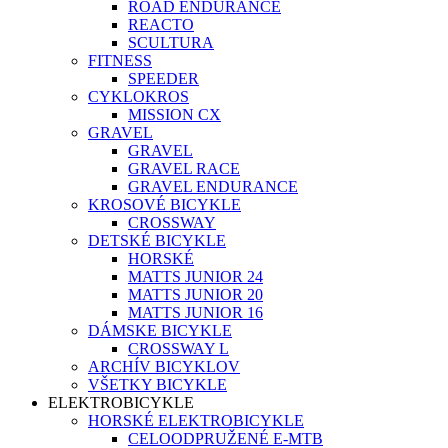
ROAD ENDURANCE
REACTO
SCULTURA
FITNESS
SPEEDER
CYKLOKROS
MISSION CX
GRAVEL
GRAVEL
GRAVEL RACE
GRAVEL ENDURANCE
KROSOVÉ BICYKLE
CROSSWAY
DETSKÉ BICYKLE
HORSKÉ
MATTS JUNIOR 24
MATTS JUNIOR 20
MATTS JUNIOR 16
DÁMSKE BICYKLE
CROSSWAY L
ARCHÍV BICYKLOV
VŠETKY BICYKLE
ELEKTROBICYKLE
HORSKÉ ELEKTROBICYKLE
CELOODPRUŽENÉ E-MTB