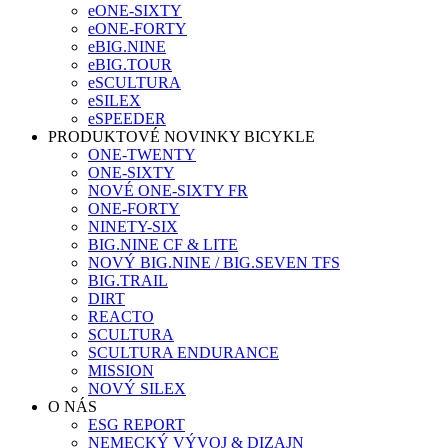
eONE-SIXTY
eONE-FORTY
eBIG.NINE
eBIG.TOUR
eSCULTURA
eSILEX
eSPEEDER
PRODUKTOVÉ NOVINKY BICYKLE
ONE-TWENTY
ONE-SIXTY
NOVÉ ONE-SIXTY FR
ONE-FORTY
NINETY-SIX
BIG.NINE CF & LITE
NOVÝ BIG.NINE / BIG.SEVEN TFS
BIG.TRAIL
DIRT
REACTO
SCULTURA
SCULTURA ENDURANCE
MISSION
NOVÝ SILEX
O NÁS
ESG REPORT
NEMECKÝ VÝVOJ & DIZAJN