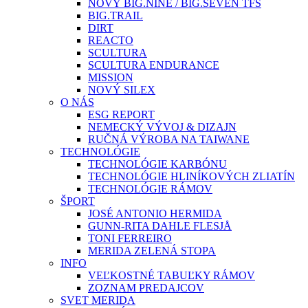
NOVÝ BIG.NINE / BIG.SEVEN TFS
BIG.TRAIL
DIRT
REACTO
SCULTURA
SCULTURA ENDURANCE
MISSION
NOVÝ SILEX
O NÁS
ESG REPORT
NEMECKÝ VÝVOJ & DIZAJN
RUČNÁ VÝROBA NA TAIWANE
TECHNOLÓGIE
TECHNOLÓGIE KARBÓNU
TECHNOLÓGIE HLINÍKOVÝCH ZLIATÍN
TECHNOLÓGIE RÁMOV
ŠPORT
JOSÉ ANTONIO HERMIDA
GUNN-RITA DAHLE FLESJÅ
TONI FERREIRO
MERIDA ZELENÁ STOPA
INFO
VEĽKOSTNÉ TABUĽKY RÁMOV
ZOZNAM PREDAJCOV
SVET MERIDA