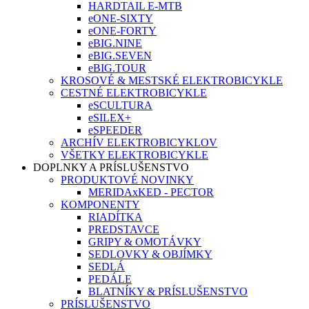
HARDTAIL E-MTB
eONE-SIXTY
eONE-FORTY
eBIG.NINE
eBIG.SEVEN
eBIG.TOUR
KROSOVÉ & MESTSKÉ ELEKTROBICYKLE
CESTNÉ ELEKTROBICYKLE
eSCULTURA
eSILEX+
eSPEEDER
ARCHÍV ELEKTROBICYKLOV
VŠETKY ELEKTROBICYKLE
DOPLNKY A PRÍSLUŠENSTVO
PRODUKTOVÉ NOVINKY
MERIDAxKED - PECTOR
KOMPONENTY
RIADÍTKA
PREDSTAVCE
GRIPY & OMOTÁVKY
SEDLOVKY & OBJÍMKY
SEDLÁ
PEDÁLE
BLATNÍKY & PRÍSLUŠENSTVO
PRÍSLUŠENSTVO