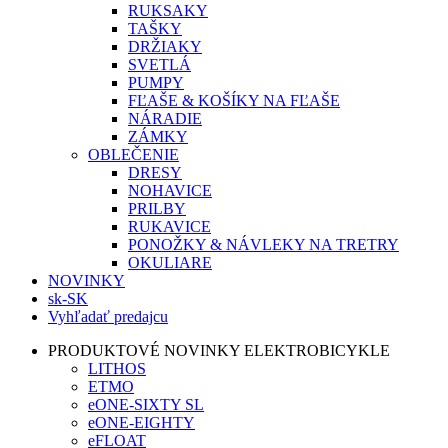
RUKSAKY
TAŠKY
DRŽIAKY
SVETLÁ
PUMPY
FĽAŠE & KOŠÍKY NA FĽAŠE
NÁRADIE
ZÁMKY
OBLEČENIE
DRESY
NOHAVICE
PRILBY
RUKAVICE
PONOŽKY & NÁVLEKY NA TRETRY
OKULIARE
NOVINKY
sk-SK
Vyhľadať predajcu
PRODUKTOVÉ NOVINKY ELEKTROBICYKLE
LITHOS
ETMO
eONE-SIXTY SL
eONE-EIGHTY
eFLOAT