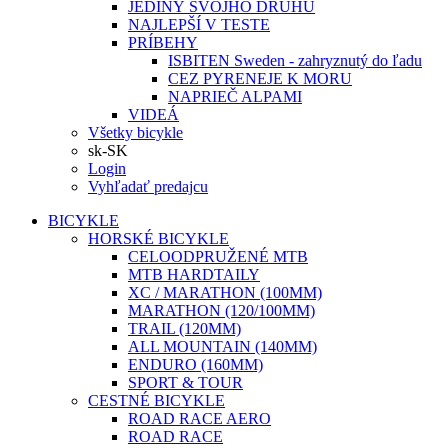
JEDINÝ SVOJHO DRUHU
NAJLEPŠÍ V TESTE
PRÍBEHY
ISBITEN Sweden - zahryznutý do ľadu
CEZ PYRENEJE K MORU
NAPRIEČ ALPAMI
VIDEÁ
Všetky bicykle
sk-SK
Login
Vyhľadať predajcu
BICYKLE
HORSKÉ BICYKLE
CELOODPRUŽENÉ MTB
MTB HARDTAILY
XC / MARATHON (100MM)
MARATHON (120/100MM)
TRAIL (120MM)
ALL MOUNTAIN (140MM)
ENDURO (160MM)
SPORT & TOUR
CESTNÉ BICYKLE
ROAD RACE AERO
ROAD RACE