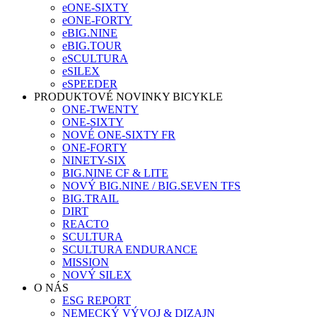
eONE-SIXTY
eONE-FORTY
eBIG.NINE
eBIG.TOUR
eSCULTURA
eSILEX
eSPEEDER
PRODUKTOVÉ NOVINKY BICYKLE
ONE-TWENTY
ONE-SIXTY
NOVÉ ONE-SIXTY FR
ONE-FORTY
NINETY-SIX
BIG.NINE CF & LITE
NOVÝ BIG.NINE / BIG.SEVEN TFS
BIG.TRAIL
DIRT
REACTO
SCULTURA
SCULTURA ENDURANCE
MISSION
NOVÝ SILEX
O NÁS
ESG REPORT
NEMECKÝ VÝVOJ & DIZAJN