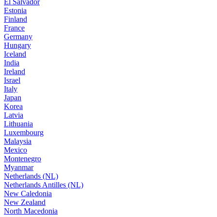
El Salvador
Estonia
Finland
France
Germany
Hungary
Iceland
India
Ireland
Israel
Italy
Japan
Korea
Latvia
Lithuania
Luxembourg
Malaysia
Mexico
Montenegro
Myanmar
Netherlands (NL)
Netherlands Antilles (NL)
New Caledonia
New Zealand
North Macedonia