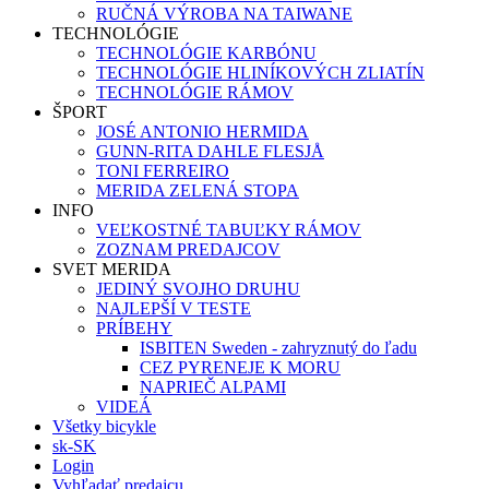
RUČNÁ VÝROBA NA TAIWANE
TECHNOLÓGIE
TECHNOLÓGIE KARBÓNU
TECHNOLÓGIE HLINÍKOVÝCH ZLIATÍN
TECHNOLÓGIE RÁMOV
ŠPORT
JOSÉ ANTONIO HERMIDA
GUNN-RITA DAHLE FLESJÅ
TONI FERREIRO
MERIDA ZELENÁ STOPA
INFO
VEĽKOSTNÉ TABUĽKY RÁMOV
ZOZNAM PREDAJCOV
SVET MERIDA
JEDINÝ SVOJHO DRUHU
NAJLEPŠÍ V TESTE
PRÍBEHY
ISBITEN Sweden - zahryznutý do ľadu
CEZ PYRENEJE K MORU
NAPRIEČ ALPAMI
VIDEÁ
Všetky bicykle
sk-SK
Login
Vyhľadať predajcu