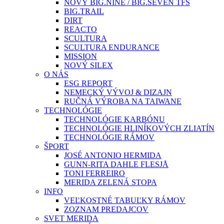
NOVÝ BIG.NINE / BIG.SEVEN TFS
BIG.TRAIL
DIRT
REACTO
SCULTURA
SCULTURA ENDURANCE
MISSION
NOVÝ SILEX
O NÁS
ESG REPORT
NEMECKÝ VÝVOJ & DIZAJN
RUČNÁ VÝROBA NA TAIWANE
TECHNOLÓGIE
TECHNOLÓGIE KARBÓNU
TECHNOLÓGIE HLINÍKOVÝCH ZLIATÍN
TECHNOLÓGIE RÁMOV
ŠPORT
JOSÉ ANTONIO HERMIDA
GUNN-RITA DAHLE FLESJÅ
TONI FERREIRO
MERIDA ZELENÁ STOPA
INFO
VEĽKOSTNÉ TABUĽKY RÁMOV
ZOZNAM PREDAJCOV
SVET MERIDA