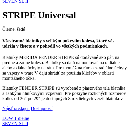
SEVEN SL II
STRIPE Universal
Čierne, šedé
Všestranné blatníky s veľkým pokrytím kolesa, ktoré vás
udržia v čistote a v pohodlí vo všetkých podmienkach.
Blatníky MERIDA FENDER STRIPE sú dodávané ako pár, na
predné a zadné koleso. Blatníky sa dajú namontovať na radiálne
alebo axiálne úchyty na rám. Pre montáž na rám cez radiálne úchyty
sa vzpery v tvare V dajú skrátiť za použitia kliešťov v oblasti
montážneho očka.
Blatníky FENDER STRIPE sú vyrobené z plastového tela blatníka
a ľahkými hliníkovými vzperami. Pre pokrytie rozličných rozmerov
kolies od 26" po 29" je dostupných 8 rozdielnych verzií blatníkov.
Nájsť predajcu
Dostupnosť
LOW 1-dielne
SEVEN SL II