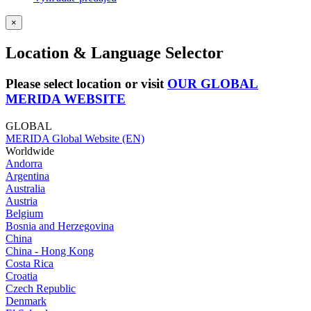
×
Location & Language Selector
Please select location or visit
OUR GLOBAL
MERIDA WEBSITE
GLOBAL
MERIDA Global Website (EN)
Worldwide
Andorra
Argentina
Australia
Austria
Belgium
Bosnia and Herzegovina
China
China - Hong Kong
Costa Rica
Croatia
Czech Republic
Denmark