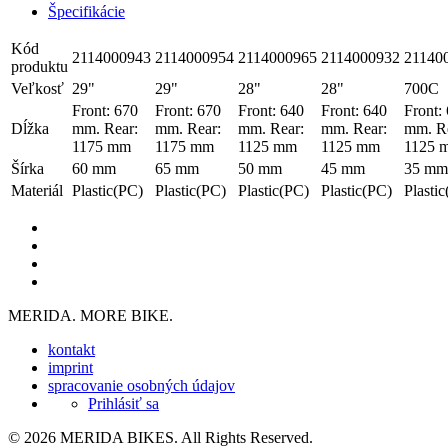
Špecifikácie
Kód
2114000943
2114000954
2114000965
2114000932
21140
produktu
Veľkosť
29"
29"
28"
28"
700C
Front: 670
Front: 670
Front: 640
Front: 640
Front:
Dĺžka
mm. Rear:
mm. Rear:
mm. Rear:
mm. Rear:
mm. Re
1175 mm
1175 mm
1125 mm
1125 mm
1125 
Šírka
60 mm
65 mm
50 mm
45 mm
35 mm
Materiál
Plastic(PC)
Plastic(PC)
Plastic(PC)
Plastic(PC)
Plasti
MERIDA. MORE BIKE.
kontakt
imprint
spracovanie osobných údajov
Prihlásiť sa
© 2026 MERIDA BIKES. All Rights Reserved.