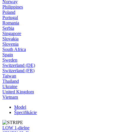
Norway
Philippines
Poland
Portugal
Romania
Serbia
Singapore
Slovakia
Slovenia
South Africa
Spain
Sweden
Switzerland (DE)
Switzerland (FR)
Taiwan
Thailand
Ukraine
United Kingdom
Vietnam
Model
Špecifikácie
LOW 1-dielne