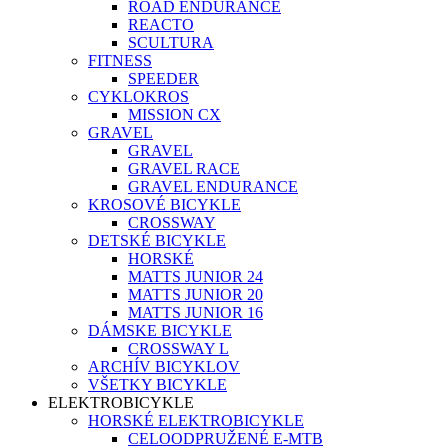
ROAD ENDURANCE
REACTO
SCULTURA
FITNESS
SPEEDER
CYKLOKROS
MISSION CX
GRAVEL
GRAVEL
GRAVEL RACE
GRAVEL ENDURANCE
KROSOVÉ BICYKLE
CROSSWAY
DETSKÉ BICYKLE
HORSKÉ
MATTS JUNIOR 24
MATTS JUNIOR 20
MATTS JUNIOR 16
DÁMSKE BICYKLE
CROSSWAY L
ARCHÍV BICYKLOV
VŠETKY BICYKLE
ELEKTROBICYKLE
HORSKÉ ELEKTROBICYKLE
CELOODPRUŽENÉ E-MTB