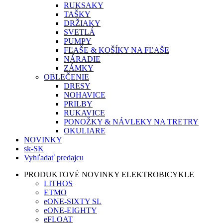
RUKSAKY
TAŠKY
DRŽIAKY
SVETLÁ
PUMPY
FĽAŠE & KOŠÍKY NA FĽAŠE
NÁRADIE
ZÁMKY
OBLEČENIE
DRESY
NOHAVICE
PRILBY
RUKAVICE
PONOŽKY & NÁVLEKY NA TRETRY
OKULIARE
NOVINKY
sk-SK
Vyhľadať predajcu
PRODUKTOVÉ NOVINKY ELEKTROBICYKLE
LITHOS
ETMO
eONE-SIXTY SL
eONE-EIGHTY
eFLOAT