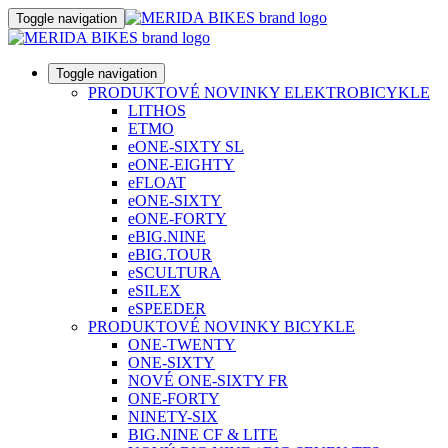
Toggle navigation
Toggle navigation
PRODUKTOVÉ NOVINKY ELEKTROBICYKLE
LITHOS
ETMO
eONE-SIXTY SL
eONE-EIGHTY
eFLOAT
eONE-SIXTY
eONE-FORTY
eBIG.NINE
eBIG.TOUR
eSCULTURA
eSILEX
eSPEEDER
PRODUKTOVÉ NOVINKY BICYKLE
ONE-TWENTY
ONE-SIXTY
NOVÉ ONE-SIXTY FR
ONE-FORTY
NINETY-SIX
BIG.NINE CF & LITE