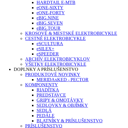
HARDTAIL E-MTB
eONE-SIXTY
eONE-FORTY
eBIG.NINE
eBIG.SEVEN
eBIG.TOUR
KROSOVÉ & MESTSKÉ ELEKTROBICYKLE
CESTNÉ ELEKTROBICYKLE
eSCULTURA
eSILEX+
eSPEEDER
ARCHÍV ELEKTROBICYKLOV
VŠETKY ELEKTROBICYKLE
DOPLNKY A PRÍSLUŠENSTVO
PRODUKTOVÉ NOVINKY
MERIDAxKED - PECTOR
KOMPONENTY
RIADÍTKA
PREDSTAVCE
GRIPY & OMOTÁVKY
SEDLOVKY & OBJÍMKY
SEDLÁ
PEDÁLE
BLATNÍKY & PRÍSLUŠENSTVO
PRÍSLUŠENSTVO